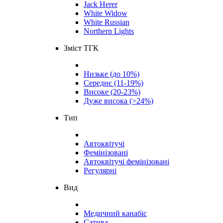
Jack Herer
White Widow
White Russian
Northern Lights
Зміст ТГК
Низьке (до 10%)
Середнє (11-19%)
Високе (20-23%)
Дуже висока (>24%)
Тип
Автоквітучі
Фемінізовані
Автоквітучі фемінізовані
Регулярні
Вид
Медичний канабіс
Сатива