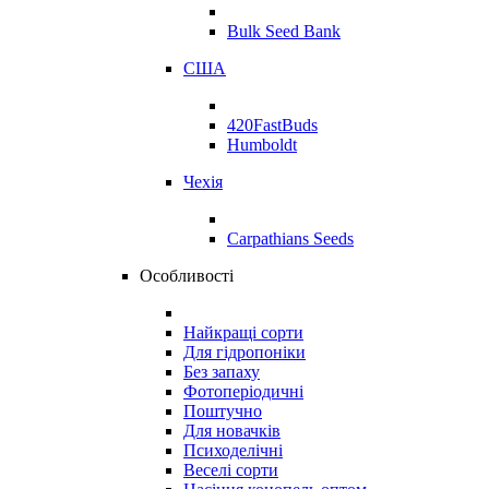
Bulk Seed Bank
США
420FastBuds
Humboldt
Чехія
Carpathians Seeds
Особливості
Найкращі сорти
Для гідропоніки
Без запаху
Фотоперіодичні
Поштучно
Для новачків
Психоделічні
Веселі сорти