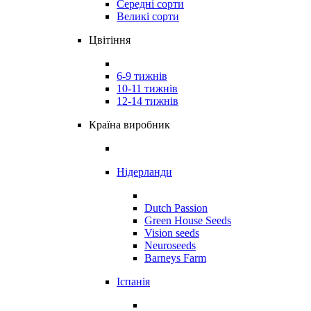
Середні сорти
Великі сорти
Цвітіння
6-9 тижнів
10-11 тижнів
12-14 тижнів
Країна виробник
Нідерланди
Dutch Passion
Green House Seeds
Vision seeds
Neuroseeds
Barneys Farm
Іспанія