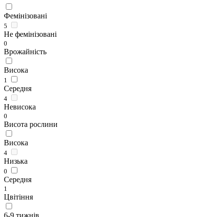
Фемінізовані
5
Не фемінізовані
0
Врожайність
Висока
1
Середня
4
Невисока
0
Висота рослини
Висока
4
Низька
0
Середня
1
Цвітіння
6-9 тижнів