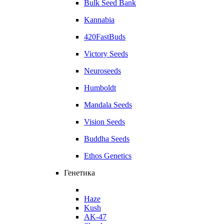
Bulk Seed Bank
Kannabia
420FastBuds
Victory Seeds
Neuroseeds
Humboldt
Mandala Seeds
Vision Seeds
Buddha Seeds
Ethos Genetics
Генетика
Haze
Kush
AK-47