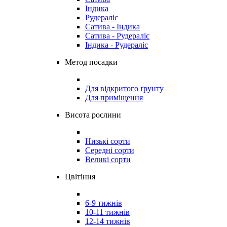
Індика
Рудераліс
Сатива - Індика
Сатива - Рудераліс
Індика - Рудераліс
Метод посадки
Для відкритого ґрунту
Для приміщення
Висота рослини
Низькі сорти
Середні сорти
Великі сорти
Цвітіння
6-9 тижнів
10-11 тижнів
12-14 тижнів