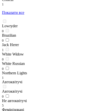
1
Показати все
Lowryder
0
Brazilian
0
Jack Herer
1
White Widow
0
White Russian
0
Northern Lights
1
Автоквітучі
Автоквітучі
0
Не автоквітучі
5
Фемінізовані