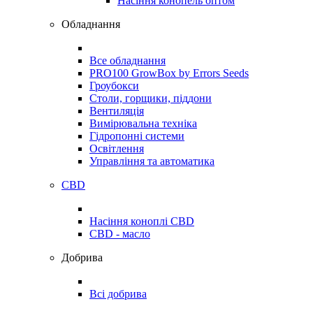
Насіння конопель оптом
Обладнання
Все обладнання
PRO100 GrowBox by Errors Seeds
Гроубокси
Столи, горщики, піддони
Вентиляція
Вимірювальна техніка
Гідропонні системи
Освітлення
Управління та автоматика
CBD
Насіння коноплі CBD
CBD - масло
Добрива
Всі добрива