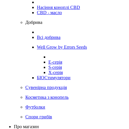
Насіння коноплі CBD
CBD - масло
Добрива
Всі добрива
Well Grow by Errors Seeds
E-серія
S-серія
X-серія
БІОСтимулятори
Сувенірна продукція
Косметика з конопель
Футболки
Спори грибів
Про магазин