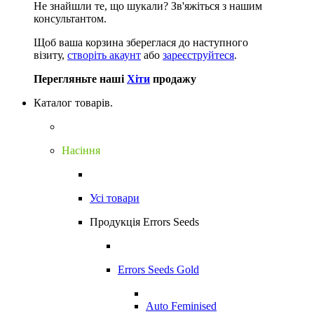
Не знайшли те, що шукали?
Зв'яжіться з нашим
консультантом.
Щоб ваша корзина збереглася до наступного
візиту,
створіть акаунт
або
зареєструйтеся
.
Перегляньте наші
Хіти
продажу
Каталог товарів.
Насіння
Усі товари
Продукція Errors Seeds
Errors Seeds Gold
Auto Feminised