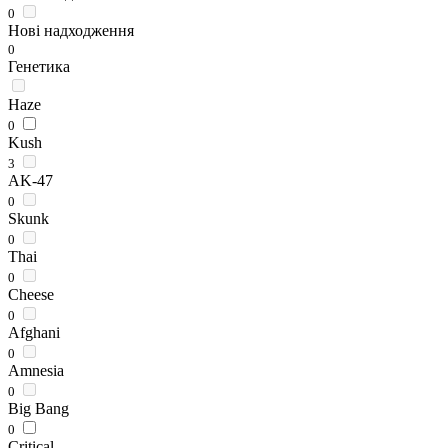
0
Нові надходження
0
Генетика
Haze
0
Kush
3
AK-47
0
Skunk
0
Thai
0
Cheese
0
Afghani
0
Amnesia
0
Big Bang
0
Critical