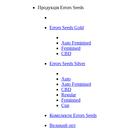
Продукція Errors Seeds
Errors Seeds Gold
Auto Feminised
Feminised
CBD
Errors Seeds Silver
Auto
Auto Feminised
CBD
Regular
Feminised
Cup
Комплекти Errors Seeds
Великий опт