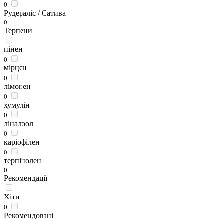
0
Рудераліс / Сатива
0
Терпени
пінен
0
мірцен
0
лімонен
0
хумулін
0
ліналоол
0
каріофілен
0
терпінолен
0
Рекомендації
Хіти
0
Рекомендовані