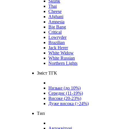
Skunk
Thai
Cheese
Afghani
Amnesia
Big Bang
Critical
Lowryder
Brazilian
Jack Herer
White Widow
White Russian
Northern Lights
Зміст ТГК
Низьке (до 10%)
Середнє (11-19%)
Високе (20-23%)
Дуже висока (>24%)
Тип
Автоквітучі