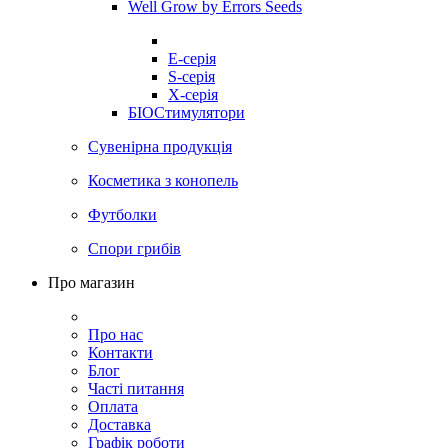
Well Grow by Errors Seeds
E-серія
S-серія
X-серія
БІОСтимулятори
Сувенірна продукція
Косметика з конопель
Футболки
Спори грибів
Про магазин
Про нас
Контакти
Блог
Часті питання
Оплата
Доставка
Графік роботи