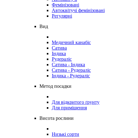
Фемінізовані
Автоквітучі фемінізовані
Регулярні
Вид
Медичний канабіс
Сатива
Індика
Рудераліс
Сатива - Індика
Сатива - Рудераліс
Індика - Рудераліс
Метод посадки
Для відкритого ґрунту
Для приміщення
Висота рослини
Низькі сорти