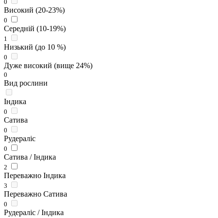
0
Високий (20-23%)
0
Середній (10-19%)
1
Низький (до 10 %)
0
Дуже високий (вище 24%)
0
Вид рослини
Індика
0
Сатива
0
Рудераліс
0
Сатива / Індика
2
Переважно Індика
3
Переважно Сатива
0
Рудераліс / Індика