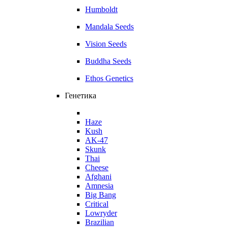
Humboldt
Mandala Seeds
Vision Seeds
Buddha Seeds
Ethos Genetics
Генетика
Haze
Kush
AK-47
Skunk
Thai
Cheese
Afghani
Amnesia
Big Bang
Critical
Lowryder
Brazilian