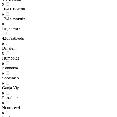
5
10-11 тижнів
0
12-14 тижнів
0
Виробник
420FastBuds
0
Dinafem
5
Humboldt
0
Kannabia
0
Seedsman
0
Ganja Vip
0
Eko-filter
0
Neuroseeds
0