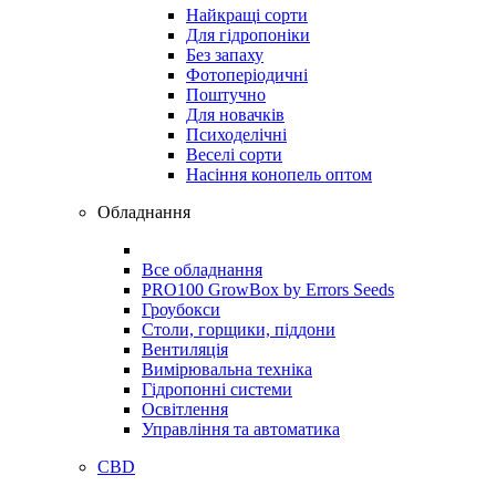
Найкращі сорти
Для гідропоніки
Без запаху
Фотоперіодичні
Поштучно
Для новачків
Психоделічні
Веселі сорти
Насіння конопель оптом
Обладнання
Все обладнання
PRO100 GrowBox by Errors Seeds
Гроубокси
Столи, горщики, піддони
Вентиляція
Вимірювальна техніка
Гідропонні системи
Освітлення
Управління та автоматика
CBD