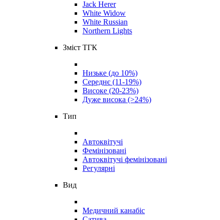
Jack Herer
White Widow
White Russian
Northern Lights
Зміст ТГК
Низьке (до 10%)
Середнє (11-19%)
Високе (20-23%)
Дуже висока (>24%)
Тип
Автоквітучі
Фемінізовані
Автоквітучі фемінізовані
Регулярні
Вид
Медичний канабіс
Сатива