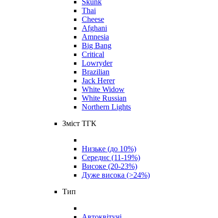
Skunk
Thai
Cheese
Afghani
Amnesia
Big Bang
Critical
Lowryder
Brazilian
Jack Herer
White Widow
White Russian
Northern Lights
Зміст ТГК
Низьке (до 10%)
Середнє (11-19%)
Високе (20-23%)
Дуже висока (>24%)
Тип
Автоквітучі