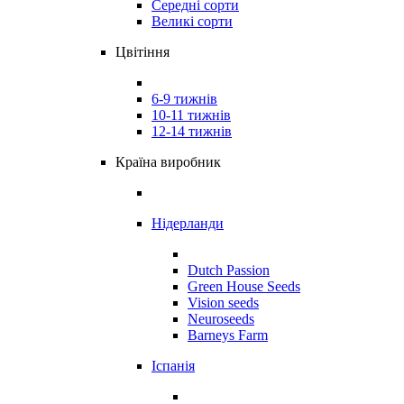
Середні сорти
Великі сорти
Цвітіння
6-9 тижнів
10-11 тижнів
12-14 тижнів
Країна виробник
Нідерланди
Dutch Passion
Green House Seeds
Vision seeds
Neuroseeds
Barneys Farm
Іспанія