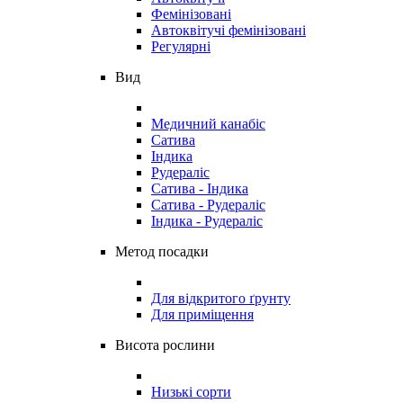
Фемінізовані
Автоквітучі фемінізовані
Регулярні
Вид
Медичний канабіс
Сатива
Індика
Рудераліс
Сатива - Індика
Сатива - Рудераліс
Індика - Рудераліс
Метод посадки
Для відкритого ґрунту
Для приміщення
Висота рослини
Низькі сорти