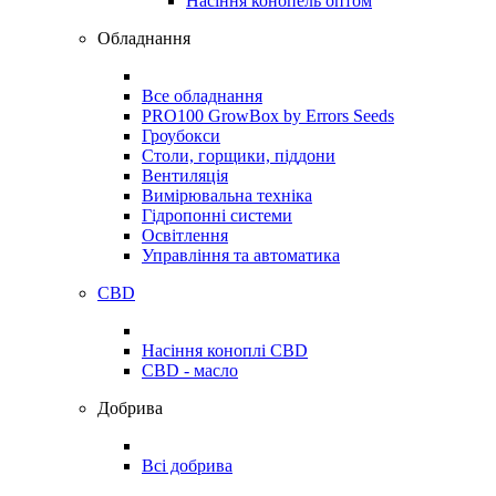
Насіння конопель оптом
Обладнання
Все обладнання
PRO100 GrowBox by Errors Seeds
Гроубокси
Столи, горщики, піддони
Вентиляція
Вимірювальна техніка
Гідропонні системи
Освітлення
Управління та автоматика
CBD
Насіння коноплі CBD
CBD - масло
Добрива
Всі добрива