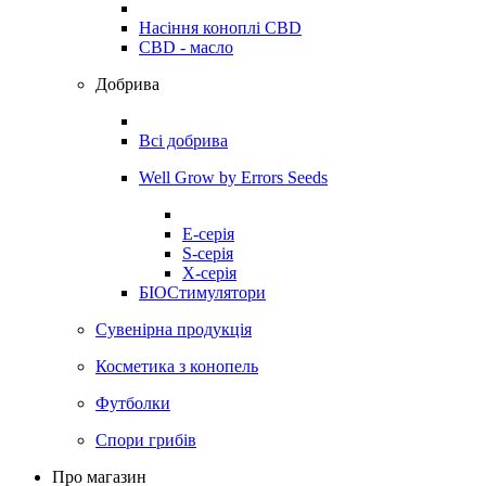
Насіння коноплі CBD
CBD - масло
Добрива
Всі добрива
Well Grow by Errors Seeds
E-серія
S-серія
X-серія
БІОСтимулятори
Сувенірна продукція
Косметика з конопель
Футболки
Спори грибів
Про магазин