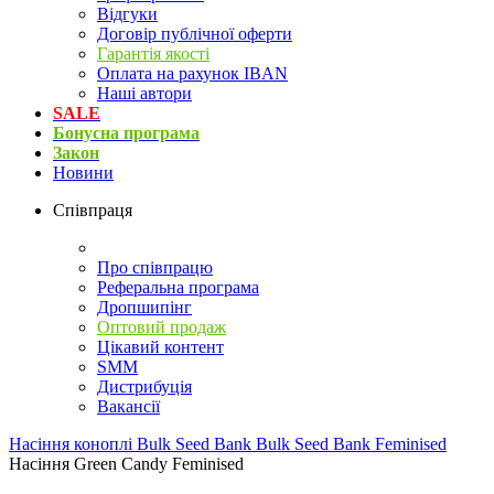
Відгуки
Договір публічної оферти
Гарантія якості
Оплата на рахунок IBAN
Наші автори
SALE
Бонусна програма
Закон
Новини
Співпраця
Про співпрацю
Реферальна програма
Дропшипінг
Оптовий продаж
Цікавий контент
SMM
Дистрибуція
Вакансії
Насіння коноплі
Bulk Seed Bank
Bulk Seed Bank Feminised
Насіння Green Candy Feminised