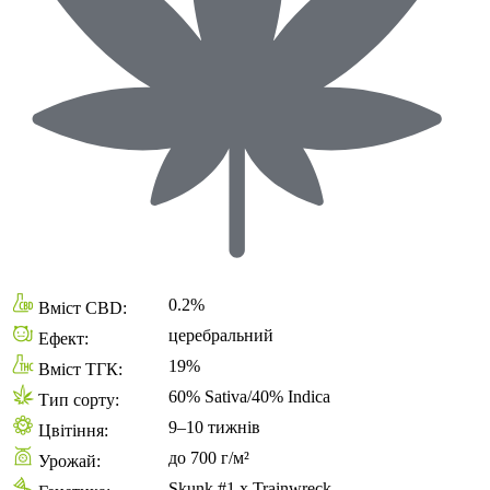
0.2%
Вміст CBD:
церебральний
Ефект:
19%
Вміст ТГК:
60% Sativa/40% Indica
Тип сорту:
9–10 тижнів
Цвітіння:
до 700 г/м²
Урожай:
Skunk #1 x Trainwreck