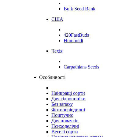
Bulk Seed Bank
США
420FastBuds
Humboldt
Чехія
Carpathians Seeds
Особливості
Найкращі сорти
Для гідропоніки
Без запаху
Фотоперіодичні
Поштучно
Для новачків
Психоделічні
Веселі сорти