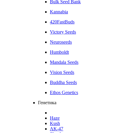
Bulk Seed Bank
Kannabia
420FastBuds
Victory Seeds
Neuroseeds
Humboldt
Mandala Seeds
Vision Seeds
Buddha Seeds
Ethos Genetics
Генетика
Haze
Kush
AK-47