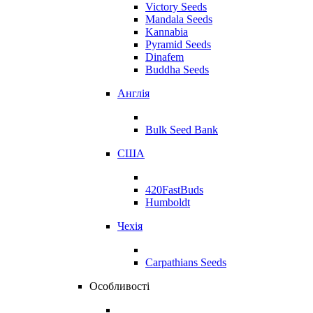
Victory Seeds
Mandala Seeds
Kannabia
Pyramid Seeds
Dinafem
Buddha Seeds
Англія
Bulk Seed Bank
США
420FastBuds
Humboldt
Чехія
Carpathians Seeds
Особливості