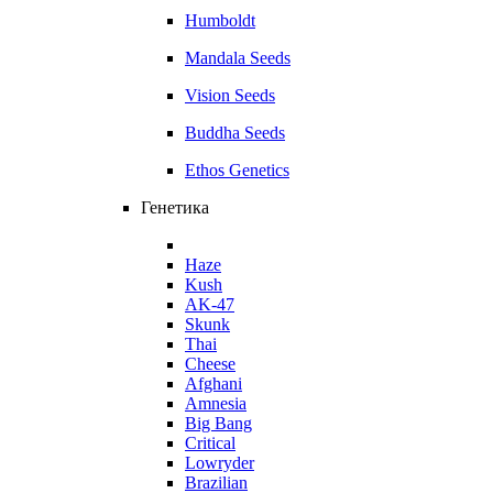
Humboldt
Mandala Seeds
Vision Seeds
Buddha Seeds
Ethos Genetics
Генетика
Haze
Kush
AK-47
Skunk
Thai
Cheese
Afghani
Amnesia
Big Bang
Critical
Lowryder
Brazilian