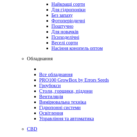
Найкращі сорти
Для гідропоніки
Без запаху
Фотоперіодичні
Поштучно
Для новачків
Психоделічні
Веселі сорти
Насіння конопель оптом
Обладнання
Все обладнання
PRO100 GrowBox by Errors Seeds
Гроубокси
Столи, горщики, піддони
Вентиляція
Вимірювальна техніка
Гідропонні системи
Освітлення
Управління та автоматика
CBD