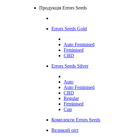
Продукція Errors Seeds
Errors Seeds Gold
Auto Feminised
Feminised
CBD
Errors Seeds Silver
Auto
Auto Feminised
CBD
Regular
Feminised
Cup
Комплекти Errors Seeds
Великий опт