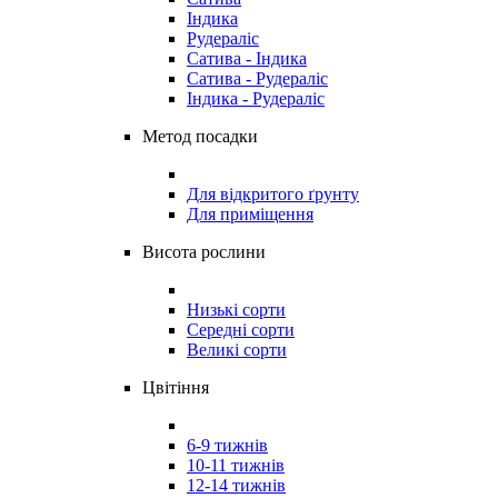
Індика
Рудераліс
Сатива - Індика
Сатива - Рудераліс
Індика - Рудераліс
Метод посадки
Для відкритого ґрунту
Для приміщення
Висота рослини
Низькі сорти
Середні сорти
Великі сорти
Цвітіння
6-9 тижнів
10-11 тижнів
12-14 тижнів