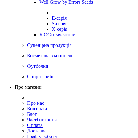
Well Grow by Errors Seeds
E-серія
S-серія
X-серія
БІОСтимулятори
Сувенірна продукція
Косметика з конопель
Футболки
Спори грибів
Про магазин
Про нас
Контакти
Блог
Часті питання
Оплата
Доставка
Графік роботи