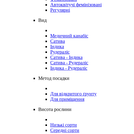
Автоквітучі фемінізовані
Регулярні
Вид
Медичний канабіс
Сатива
Індика
Рудераліс
Сатива - Індика
Сатива - Рудераліс
Індика - Рудераліс
Метод посадки
Для відкритого ґрунту
Для приміщення
Висота рослини
Низькі сорти
Середні сорти