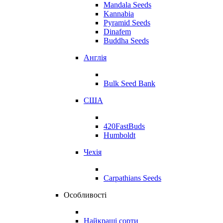
Mandala Seeds
Kannabia
Pyramid Seeds
Dinafem
Buddha Seeds
Англія
Bulk Seed Bank
США
420FastBuds
Humboldt
Чехія
Carpathians Seeds
Особливості
Найкращі сорти