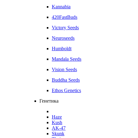
Kannabia
420FastBuds
Victory Seeds
Neuroseeds
Humboldt
Mandala Seeds
Vision Seeds
Buddha Seeds
Ethos Genetics
Генетика
Haze
Kush
AK-47
Skunk