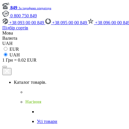
849
За тарифами оператора
0 800 750 849
+38 093 00 00 849
+38 095 00 00 849
+38 096 00 00 84
Підбір сортів
Мова
Валюта
UAH
EUR
UAH
1 Грн = 0.02 EUR
Каталог товарів.
Насіння
Усі товари