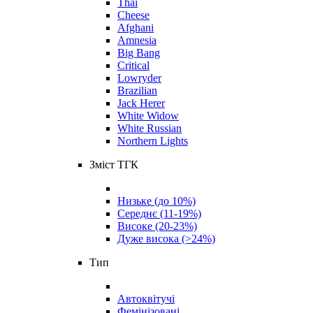
Thai
Cheese
Afghani
Amnesia
Big Bang
Critical
Lowryder
Brazilian
Jack Herer
White Widow
White Russian
Northern Lights
Зміст ТГК
Низьке (до 10%)
Середнє (11-19%)
Високе (20-23%)
Дуже висока (>24%)
Тип
Автоквітучі
Фемінізовані