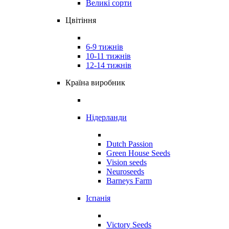
Великі сорти
Цвітіння
6-9 тижнів
10-11 тижнів
12-14 тижнів
Країна виробник
Нідерланди
Dutch Passion
Green House Seeds
Vision seeds
Neuroseeds
Barneys Farm
Іспанія
Victory Seeds