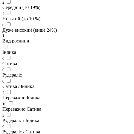
2
Середній (10-19%)
4
Низький (до 10 %)
0
Дуже високий (вище 24%)
1
Вид рослини
Індика
0
Сатива
0
Рудераліс
0
Сатива / Індика
4
Переважно Індика
10
Переважно Сатива
3
Рудераліс / Індика
0
Рудераліс / Сатива