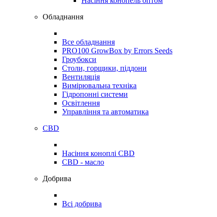
Насіння конопель оптом
Обладнання
Все обладнання
PRO100 GrowBox by Errors Seeds
Гроубокси
Столи, горщики, піддони
Вентиляція
Вимірювальна техніка
Гідропонні системи
Освітлення
Управління та автоматика
CBD
Насіння коноплі CBD
CBD - масло
Добрива
Всі добрива