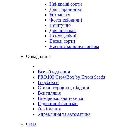
Найкращі сорти
Для гідропоніки
Без запаху
Фотоперіодичні
Поштучно
Для новачків
Психоделічні
Веселі сорти
Насіння конопель оптом
Обладнання
Все обладнання
PRO100 GrowBox by Errors Seeds
Гроубокси
Столи, горщики, піддони
Вентиляція
Вимірювальна техніка
Гідропонні системи
Освітлення
Управління та автоматика
CBD