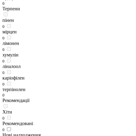
0
Терпени
пінен
0
мірцен
0
лімонен
0
хумулін
0
ліналоол
0
каріофілен
0
терпінолен
0
Рекомендації
Хіти
0
Рекомендовані
0
Нові надходження