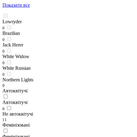
Показати все
Lowryder
0
Brazilian
0
Jack Herer
0
White Widow
0
White Russian
0
Northern Lights
0
Автоквітучі
Автоквітучі
6
Не автоквітучі
11
Фемінізовані
Фемінізовані