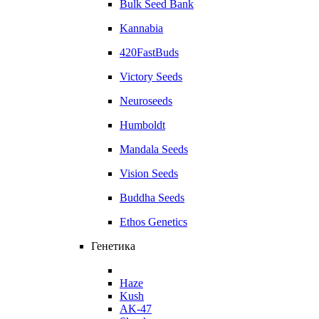
Bulk Seed Bank
Kannabia
420FastBuds
Victory Seeds
Neuroseeds
Humboldt
Mandala Seeds
Vision Seeds
Buddha Seeds
Ethos Genetics
Генетика
Haze
Kush
AK-47