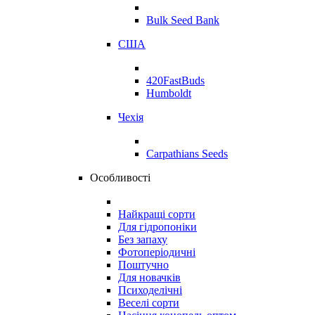
Bulk Seed Bank
США
420FastBuds
Humboldt
Чехія
Carpathians Seeds
Особливості
Найкращі сорти
Для гідропоніки
Без запаху
Фотоперіодичні
Поштучно
Для новачків
Психоделічні
Веселі сорти