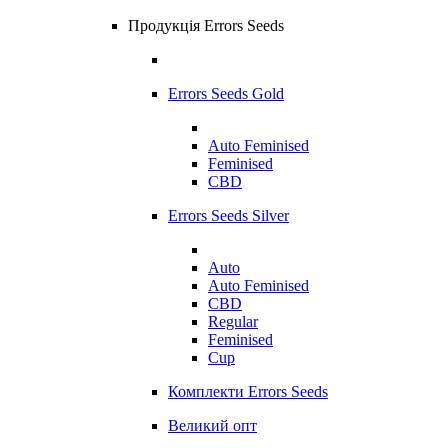
Продукція Errors Seeds
Errors Seeds Gold
Auto Feminised
Feminised
CBD
Errors Seeds Silver
Auto
Auto Feminised
CBD
Regular
Feminised
Cup
Комплекти Errors Seeds
Великий опт