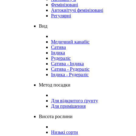
Фемінізовані
Автоквітучі фемінізовані
Регулярні
Вид
Медичний канабіс
Сатива
Індика
Рудераліс
Сатива - Індика
Сатива - Рудераліс
Індика - Рудераліс
Метод посадки
Для відкритого ґрунту
Для приміщення
Висота рослини
Низькі сорти