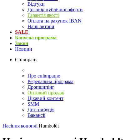
Відгуки
Договір публічної оферти
Гарантія якості
Оплата на рахунок IBAN
Наші автори
SALE
Бонусна програма
Закон
Новини
Співпраця
Про співпрацю
Реферальна програма
Дропшипінг
Оптовий продаж
Цікавий контент
SMM
Дистрибуція
Вакансії
Насіння коноплі
Humboldt