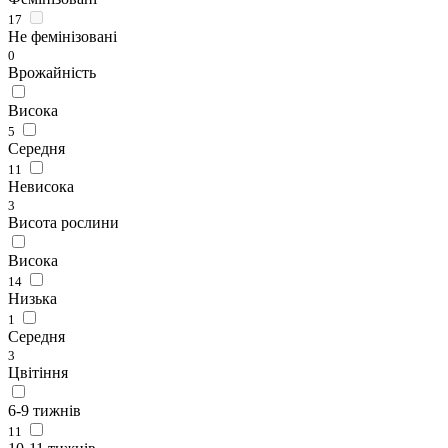
17
Не фемінізовані
0
Врожайність
Висока
5
Середня
11
Невисока
3
Висота рослини
Висока
14
Низька
1
Середня
3
Цвітіння
6-9 тижнів
11