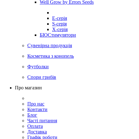
Well Grow by Errors Seeds
E-серія
S-серія
X-серія
БІОСтимулятори
Сувенірна продукція
Косметика з конопель
Футболки
Спори грибів
Про магазин
Про нас
Контакти
Блог
Часті питання
Оплата
Доставка
Графік роботи