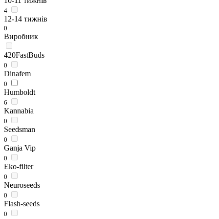
10-11 тижнів
4
12-14 тижнів
0
Виробник
420FastBuds
0
Dinafem
0
Humboldt
6
Kannabia
0
Seedsman
0
Ganja Vip
0
Eko-filter
0
Neuroseeds
0
Flash-seeds
0