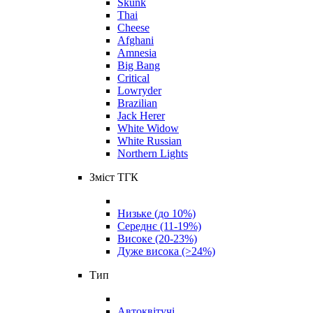
Skunk
Thai
Cheese
Afghani
Amnesia
Big Bang
Critical
Lowryder
Brazilian
Jack Herer
White Widow
White Russian
Northern Lights
Зміст ТГК
Низьке (до 10%)
Середнє (11-19%)
Високе (20-23%)
Дуже висока (>24%)
Тип
Автоквітучі