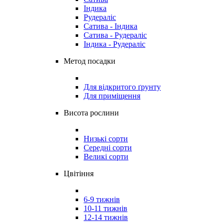
Індика
Рудераліс
Сатива - Індика
Сатива - Рудераліс
Індика - Рудераліс
Метод посадки
Для відкритого ґрунту
Для приміщення
Висота рослини
Низькі сорти
Середні сорти
Великі сорти
Цвітіння
6-9 тижнів
10-11 тижнів
12-14 тижнів