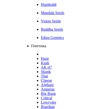
Humboldt
Mandala Seeds
Vision Seeds
Buddha Seeds
Ethos Genetics
Генетика
Haze
Kush
AK-47
Skunk
Thai
Cheese
Afghani
Amnesia
Big Bang
Critical
Lowryder
Brazilian