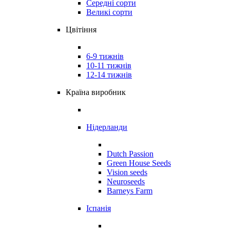
Середні сорти
Великі сорти
Цвітіння
6-9 тижнів
10-11 тижнів
12-14 тижнів
Країна виробник
Нідерланди
Dutch Passion
Green House Seeds
Vision seeds
Neuroseeds
Barneys Farm
Іспанія