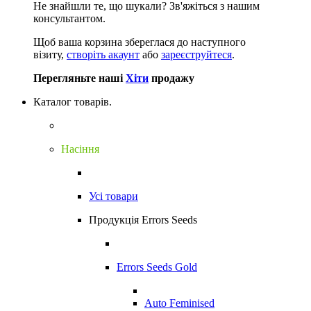
Не знайшли те, що шукали?
Зв'яжіться з нашим
консультантом.
Щоб ваша корзина збереглася до наступного
візиту,
створіть акаунт
або
зареєструйтеся
.
Перегляньте наші
Хіти
продажу
Каталог товарів.
Насіння
Усі товари
Продукція Errors Seeds
Errors Seeds Gold
Auto Feminised