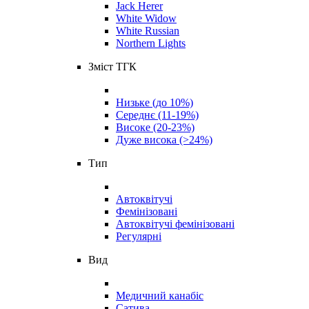
Jack Herer
White Widow
White Russian
Northern Lights
Зміст ТГК
Низьке (до 10%)
Середнє (11-19%)
Високе (20-23%)
Дуже висока (>24%)
Тип
Автоквітучі
Фемінізовані
Автоквітучі фемінізовані
Регулярні
Вид
Медичний канабіс
Сатива