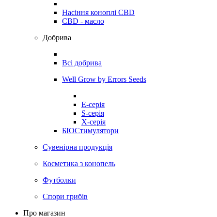
Насіння коноплі CBD
CBD - масло
Добрива
Всі добрива
Well Grow by Errors Seeds
E-серія
S-серія
X-серія
БІОСтимулятори
Сувенірна продукція
Косметика з конопель
Футболки
Спори грибів
Про магазин