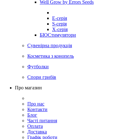
Well Grow by Errors Seeds
E-серія
S-серія
X-серія
БІОСтимулятори
Сувенірна продукція
Косметика з конопель
Футболки
Спори грибів
Про магазин
Про нас
Контакти
Блог
Часті питання
Оплата
Доставка
Графік роботи