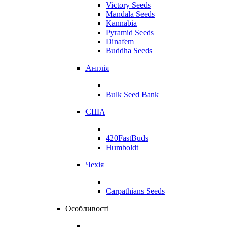
Victory Seeds
Mandala Seeds
Kannabia
Pyramid Seeds
Dinafem
Buddha Seeds
Англія
Bulk Seed Bank
США
420FastBuds
Humboldt
Чехія
Carpathians Seeds
Особливості