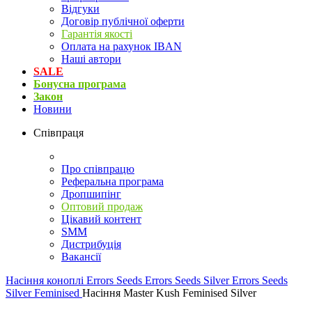
Відгуки
Договір публічної оферти
Гарантія якості
Оплата на рахунок IBAN
Наші автори
SALE
Бонусна програма
Закон
Новини
Співпраця
Про співпрацю
Реферальна програма
Дропшипінг
Оптовий продаж
Цікавий контент
SMM
Дистрибуція
Вакансії
Насіння коноплі
Errors Seeds
Errors Seeds Silver
Errors Seeds
Silver Feminised
Насіння Master Kush Feminised Silver