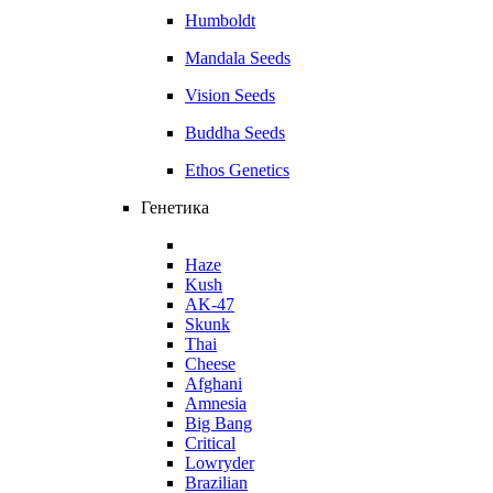
Humboldt
Mandala Seeds
Vision Seeds
Buddha Seeds
Ethos Genetics
Генетика
Haze
Kush
AK-47
Skunk
Thai
Cheese
Afghani
Amnesia
Big Bang
Critical
Lowryder
Brazilian