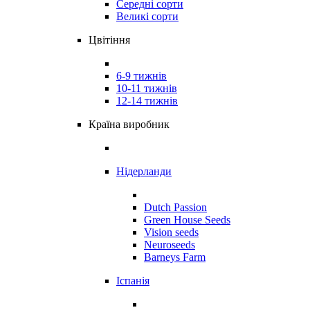
Середні сорти
Великі сорти
Цвітіння
6-9 тижнів
10-11 тижнів
12-14 тижнів
Країна виробник
Нідерланди
Dutch Passion
Green House Seeds
Vision seeds
Neuroseeds
Barneys Farm
Іспанія