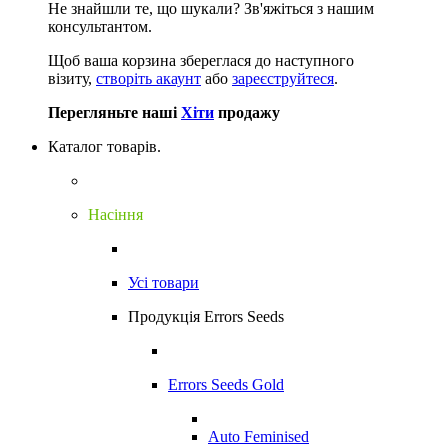
Не знайшли те, що шукали?
Зв'яжіться з нашим
консультантом.
Щоб ваша корзина збереглася до наступного
візиту,
створіть акаунт
або
зареєструйтеся
.
Перегляньте наші
Хіти
продажу
Каталог товарів.
Насіння
Усі товари
Продукція Errors Seeds
Errors Seeds Gold
Auto Feminised