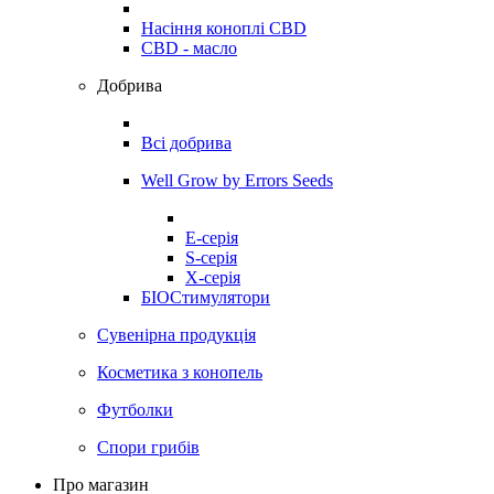
Насіння коноплі CBD
CBD - масло
Добрива
Всі добрива
Well Grow by Errors Seeds
E-серія
S-серія
X-серія
БІОСтимулятори
Сувенірна продукція
Косметика з конопель
Футболки
Спори грибів
Про магазин