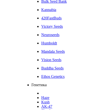
Bulk Seed Bank
Kannabia
420FastBuds
Victory Seeds
Neuroseeds
Humboldt
Mandala Seeds
Vision Seeds
Buddha Seeds
Ethos Genetics
Генетика
Haze
Kush
AK-47