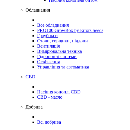
Насіння конопель оптом
Обладнання
Все обладнання
PRO100 GrowBox by Errors Seeds
Гроубокси
Столи, горщики, піддони
Вентиляція
Вимірювальна техніка
Гідропонні системи
Освітлення
Управління та автоматика
CBD
Насіння коноплі CBD
CBD - масло
Добрива
Всі добрива