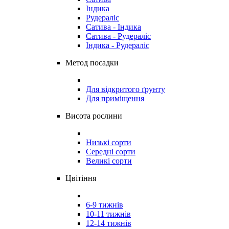
Індика
Рудераліс
Сатива - Індика
Сатива - Рудераліс
Індика - Рудераліс
Метод посадки
Для відкритого ґрунту
Для приміщення
Висота рослини
Низькі сорти
Середні сорти
Великі сорти
Цвітіння
6-9 тижнів
10-11 тижнів
12-14 тижнів