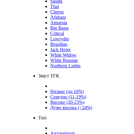
Skunk
Thai
Cheese
Afghani
Amnesia
Big Bang
Critical
Lowryder
Brazilian
Jack Herer
White Widow
White Russian
Northern Lights
Зміст ТГК
Низьке (до 10%)
Середнє (11-19%)
Високе (20-23%)
Дуже висока (>24%)
Тип
Автоквітучі