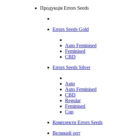
Продукція Errors Seeds
Errors Seeds Gold
Auto Feminised
Feminised
CBD
Errors Seeds Silver
Auto
Auto Feminised
CBD
Regular
Feminised
Cup
Комплекти Errors Seeds
Великий опт