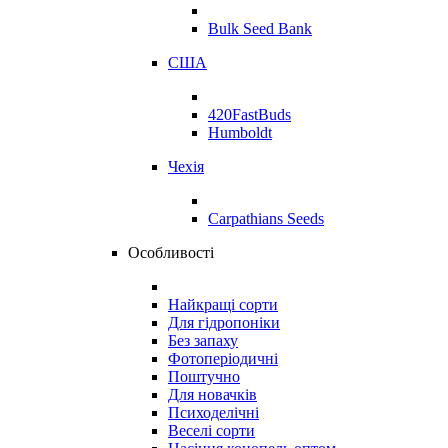
Bulk Seed Bank
США
420FastBuds
Humboldt
Чехія
Carpathians Seeds
Особливості
Найкращі сорти
Для гідропоніки
Без запаху
Фотоперіодичні
Поштучно
Для новачків
Психоделічні
Веселі сорти