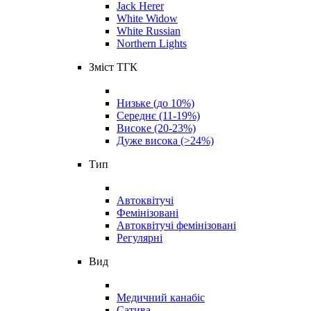
Jack Herer
White Widow
White Russian
Northern Lights
Зміст ТГК
Низьке (до 10%)
Середнє (11-19%)
Високе (20-23%)
Дуже висока (>24%)
Тип
Автоквітучі
Фемінізовані
Автоквітучі фемінізовані
Регулярні
Вид
Медичний канабіс
Сатива