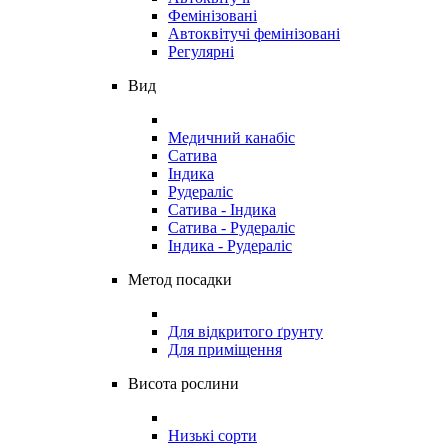
Фемінізовані
Автоквітучі фемінізовані
Регулярні
Вид
Медичний канабіс
Сатива
Індика
Рудераліс
Сатива - Індика
Сатива - Рудераліс
Індика - Рудераліс
Метод посадки
Для відкритого ґрунту
Для приміщення
Висота рослини
Низькі сорти