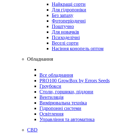
Найкращі сорти
Для гідропоніки
Без запаху
Фотоперіодичні
Поштучно
Для новачків
Психоделічні
Веселі сорти
Насіння конопель оптом
Обладнання
Все обладнання
PRO100 GrowBox by Errors Seeds
Гроубокси
Столи, горщики, піддони
Вентиляція
Вимірювальна техніка
Гідропонні системи
Освітлення
Управління та автоматика
CBD