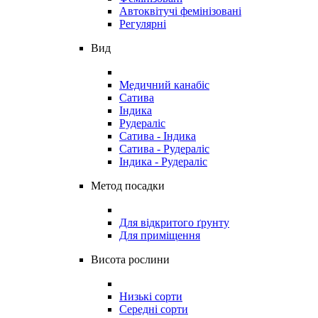
Автоквітучі фемінізовані
Регулярні
Вид
Медичний канабіс
Сатива
Індика
Рудераліс
Сатива - Індика
Сатива - Рудераліс
Індика - Рудераліс
Метод посадки
Для відкритого ґрунту
Для приміщення
Висота рослини
Низькі сорти
Середні сорти