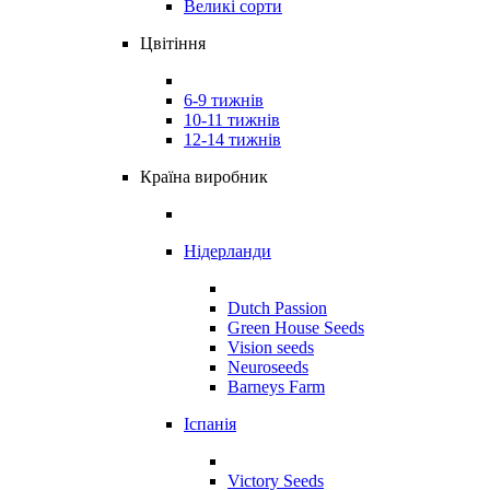
Великі сорти
Цвітіння
6-9 тижнів
10-11 тижнів
12-14 тижнів
Країна виробник
Нідерланди
Dutch Passion
Green House Seeds
Vision seeds
Neuroseeds
Barneys Farm
Іспанія
Victory Seeds