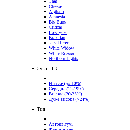
Thai
Cheese
Afghani
Amnesia
Big Bang
Critical
Lowryder
Brazilian
Jack Herer
White Widow
White Russian
Northern Lights
Зміст ТГК
Низьке (до 10%)
Середнє (11-19%)
Високе (20-23%)
Дуже висока (>24%)
Тип
Автоквітучі
Фемінізовані