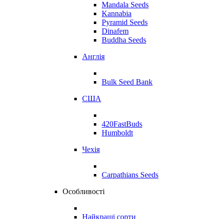
Mandala Seeds
Kannabia
Pyramid Seeds
Dinafem
Buddha Seeds
Англія
Bulk Seed Bank
США
420FastBuds
Humboldt
Чехія
Carpathians Seeds
Особливості
Найкращі сорти