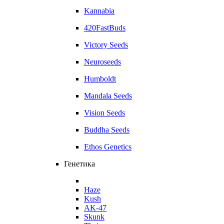
Kannabia
420FastBuds
Victory Seeds
Neuroseeds
Humboldt
Mandala Seeds
Vision Seeds
Buddha Seeds
Ethos Genetics
Генетика
Haze
Kush
AK-47
Skunk