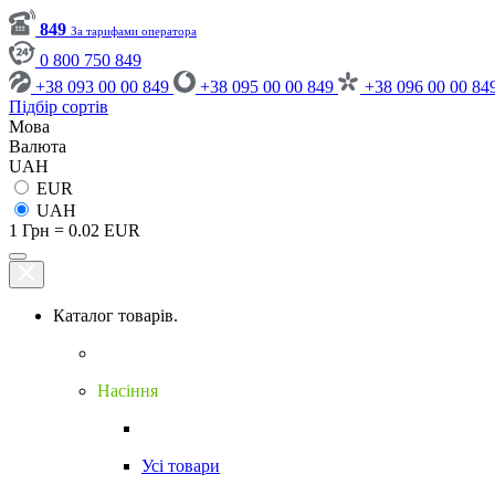
849
За тарифами оператора
0 800 750 849
+38 093 00 00 849
+38 095 00 00 849
+38 096 00 00 84
Підбір сортів
Мова
Валюта
UAH
EUR
UAH
1 Грн = 0.02 EUR
Каталог товарів.
Насіння
Усі товари