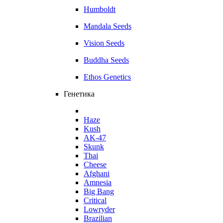
Humboldt
Mandala Seeds
Vision Seeds
Buddha Seeds
Ethos Genetics
Генетика
Haze
Kush
AK-47
Skunk
Thai
Cheese
Afghani
Amnesia
Big Bang
Critical
Lowryder
Brazilian