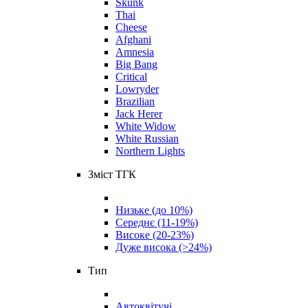
Skunk
Thai
Cheese
Afghani
Amnesia
Big Bang
Critical
Lowryder
Brazilian
Jack Herer
White Widow
White Russian
Northern Lights
Зміст ТГК
Низьке (до 10%)
Середнє (11-19%)
Високе (20-23%)
Дуже висока (>24%)
Тип
Автоквітучі