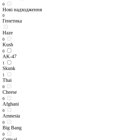
0
Нові надходження
0
Генетика
Haze
0
Kush
0
AK-47
1
Skunk
1
Thai
0
Cheese
0
Afghani
0
Amnesia
0
Big Bang
0
Critical