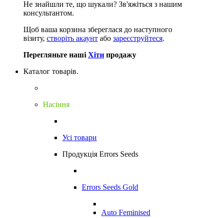
Не знайшли те, що шукали?
Зв'яжіться з нашим
консультантом.
Щоб ваша корзина збереглася до наступного
візиту,
створіть акаунт
або
зареєструйтеся
.
Перегляньте наші
Хіти
продажу
Каталог товарів.
Насіння
Усі товари
Продукція Errors Seeds
Errors Seeds Gold
Auto Feminised