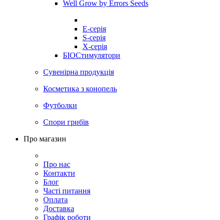
Well Grow by Errors Seeds
E-серія
S-серія
X-серія
БІОСтимулятори
Сувенірна продукція
Косметика з конопель
Футболки
Спори грибів
Про магазин
Про нас
Контакти
Блог
Часті питання
Оплата
Доставка
Графік роботи