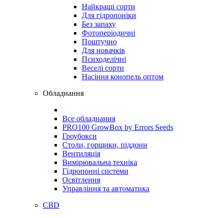
Найкращі сорти
Для гідропоніки
Без запаху
Фотоперіодичні
Поштучно
Для новачків
Психоделічні
Веселі сорти
Насіння конопель оптом
Обладнання
Все обладнання
PRO100 GrowBox by Errors Seeds
Гроубокси
Столи, горщики, піддони
Вентиляція
Вимірювальна техніка
Гідропонні системи
Освітлення
Управління та автоматика
CBD