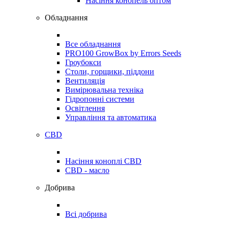
Насіння конопель оптом
Обладнання
Все обладнання
PRO100 GrowBox by Errors Seeds
Гроубокси
Столи, горщики, піддони
Вентиляція
Вимірювальна техніка
Гідропонні системи
Освітлення
Управління та автоматика
CBD
Насіння коноплі CBD
CBD - масло
Добрива
Всі добрива