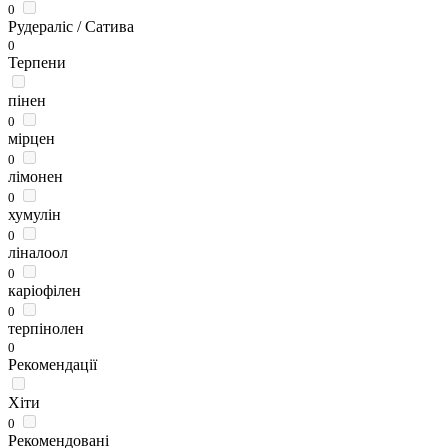
0
Рудераліс / Сатива
0
Терпени
пінен
0
мірцен
0
лімонен
0
хумулін
0
ліналоол
0
каріофілен
0
терпінолен
0
Рекомендації
Хіти
0
Рекомендовані