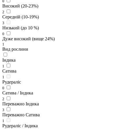
0
Високий (20-23%)
2
Середній (10-19%)
3
Низький (до 10 %)
0
Дуже високий (вище 24%)
1
Вид рослини
Індика
1
Сатива
1
Рудераліс
0
Сатива / Індика
2
Переважно Індика
3
Переважно Сатива
1
Рудераліс / Індика