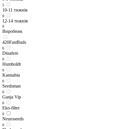
5
10-11 тижнів
0
12-14 тижнів
0
Виробник
420FastBuds
0
Dinafem
0
Humboldt
0
Kannabia
0
Seedsman
0
Ganja Vip
0
Eko-filter
0
Neuroseeds
6