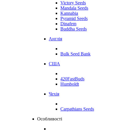
Victory Seeds
Mandala Seeds
Kannabia
Pyramid Seeds
Dinafem
Buddha Seeds
Англія
Bulk Seed Bank
США
420FastBuds
Humboldt
Чехія
Carpathians Seeds
Особливості