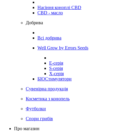
Насіння коноплі CBD
CBD - масло
Добрива
Всі добрива
Well Grow by Errors Seeds
E-серія
S-серія
X-серія
БІОСтимулятори
Сувенірна продукція
Косметика з конопель
Футболки
Спори грибів
Про магазин