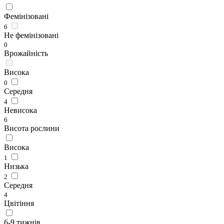
Фемінізовані
6
Не фемінізовані
0
Врожайність
Висока
0
Середня
4
Невисока
6
Висота рослини
Висока
1
Низька
2
Середня
4
Цвітіння
6-9 тижнів