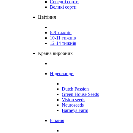
Середні сорти
Великі сорти
Цвітіння
6-9 тижнів
10-11 тижнів
12-14 тижнів
Країна виробник
Нідерланди
Dutch Passion
Green House Seeds
Vision seeds
Neuroseeds
Barneys Farm
Іспанія