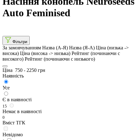
Насіння конопель Neuroseeds
Auto Feminised
Фільтри
За замовчуванням
Назва (А-Я)
Назва (Я-А)
Ціна (низька ->
висока)
Ціна (висока -> низька)
Рейтинг (починаючи с
високого)
Рейтинг (починаючи с низького)
Ціна
750
-
2250
грн
Наявність
Усе
Є в наявності
15
Немає в наявності
0
Вміст ТГК
Невідомо