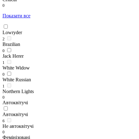
0
Показати все
Lowryder
2
Brazilian
0
Jack Herer
1
White Widow
0
White Russian
1
Northern Lights
0
Автоквітучі
Автоквітучі
6
Не автоквітучі
0
Фемінізовані