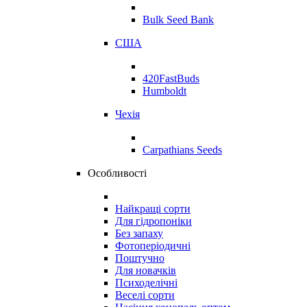
Bulk Seed Bank
США
420FastBuds
Humboldt
Чехія
Carpathians Seeds
Особливості
Найкращі сорти
Для гідропоніки
Без запаху
Фотоперіодичні
Поштучно
Для новачків
Психоделічні
Веселі сорти