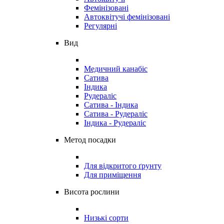
Фемінізовані
Автоквітучі фемінізовані
Регулярні
Вид
Медичний канабіс
Сатива
Індика
Рудераліс
Сатива - Індика
Сатива - Рудераліс
Індика - Рудераліс
Метод посадки
Для відкритого ґрунту
Для приміщення
Висота рослини
Низькі сорти