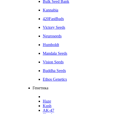
Bulk Seed Bank
Kannabia
420FastBuds
Victory Seeds
Neuroseeds
Humboldt
Mandala Seeds
Vision Seeds
Buddha Seeds
Ethos Genetics
Генетика
Haze
Kush
AK-47