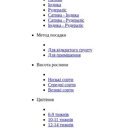
Індика
Рудераліс
Сатива - Індика
Сатива - Рудераліс
Індика - Рудераліс
Метод посадки
Для відкритого ґрунту
Для приміщення
Висота рослини
Низькі сорти
Середні сорти
Великі сорти
Цвітіння
6-9 тижнів
10-11 тижнів
12-14 тижнів