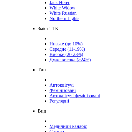
Jack Herer
White Widow
White Russian
Northern Lights
Зміст ТГК
Низьке (до 10%)
Середнє (11-19%)
Високе (20-23%)
Дуже висока (>24%)
Тип
Автоквітучі
Фемінізовані
Автоквітучі фемінізовані
Регулярні
Вид
Медичний канабіс
Сатива