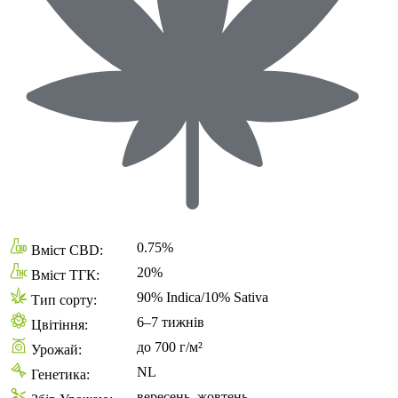
0.75%
Вміст CBD:
20%
Вміст ТГК:
90% Indica/10% Sativa
Тип сорту:
6–7 тижнів
Цвітіння:
до 700 г/м²
Урожай:
NL
Генетика:
вересень–жовтень