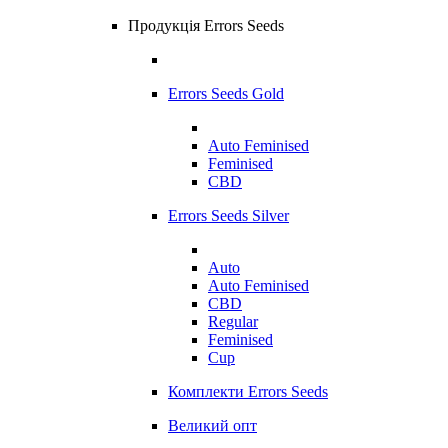
Продукція Errors Seeds
Errors Seeds Gold
Auto Feminised
Feminised
CBD
Errors Seeds Silver
Auto
Auto Feminised
CBD
Regular
Feminised
Cup
Комплекти Errors Seeds
Великий опт