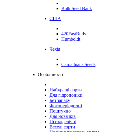
Bulk Seed Bank
США
420FastBuds
Humboldt
Чехія
Carpathians Seeds
Особливості
Найкращі сорти
Для гідропоніки
Без запаху
Фотоперіодичні
Поштучно
Для новачків
Психоделічні
Веселі сорти