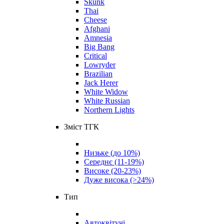
Skunk
Thai
Cheese
Afghani
Amnesia
Big Bang
Critical
Lowryder
Brazilian
Jack Herer
White Widow
White Russian
Northern Lights
Зміст ТГК
Низьке (до 10%)
Середнє (11-19%)
Високе (20-23%)
Дуже висока (>24%)
Тип
Автоквітучі