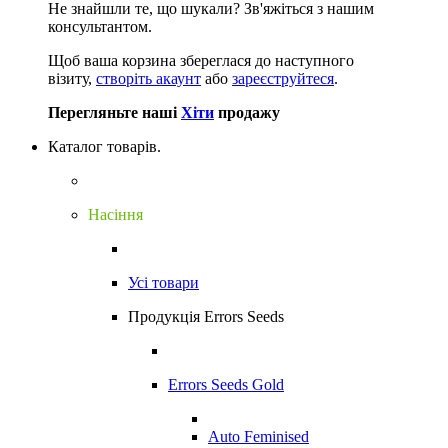
Не знайшли те, що шукали?
Зв'яжіться з нашим
консультантом.
Щоб ваша корзина збереглася до наступного
візиту,
створіть акаунт
або
зареєструйтеся
.
Перегляньте наші
Хіти
продажу
Каталог товарів.
Насіння
Усі товари
Продукція Errors Seeds
Errors Seeds Gold
Auto Feminised