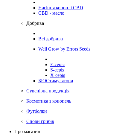
Насіння коноплі CBD
CBD - масло
Добрива
Всі добрива
Well Grow by Errors Seeds
E-серія
S-серія
X-серія
БІОСтимулятори
Сувенірна продукція
Косметика з конопель
Футболки
Спори грибів
Про магазин