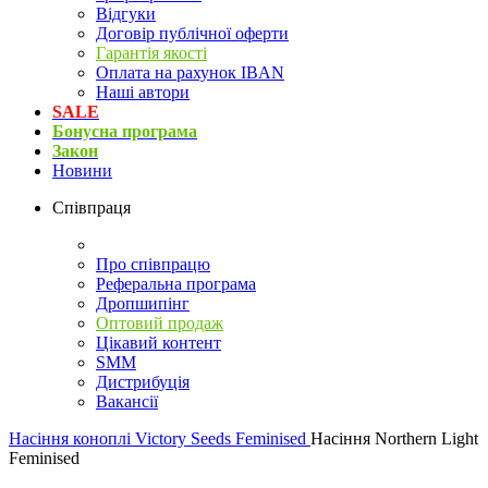
Відгуки
Договір публічної оферти
Гарантія якості
Оплата на рахунок IBAN
Наші автори
SALE
Бонусна програма
Закон
Новини
Співпраця
Про співпрацю
Реферальна програма
Дропшипінг
Оптовий продаж
Цікавий контент
SMM
Дистрибуція
Вакансії
Насіння коноплі
Victory Seeds Feminised
Насіння Northern Light
Feminised