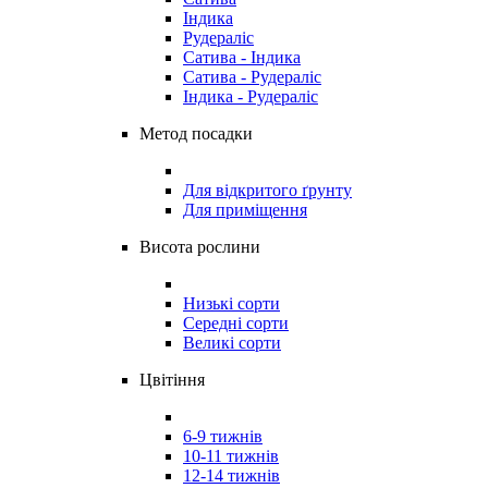
Індика
Рудераліс
Сатива - Індика
Сатива - Рудераліс
Індика - Рудераліс
Метод посадки
Для відкритого ґрунту
Для приміщення
Висота рослини
Низькі сорти
Середні сорти
Великі сорти
Цвітіння
6-9 тижнів
10-11 тижнів
12-14 тижнів