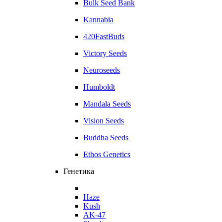
Bulk Seed Bank
Kannabia
420FastBuds
Victory Seeds
Neuroseeds
Humboldt
Mandala Seeds
Vision Seeds
Buddha Seeds
Ethos Genetics
Генетика
Haze
Kush
AK-47