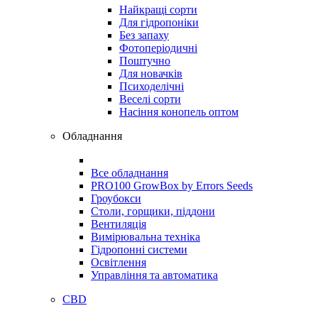
Найкращі сорти
Для гідропоніки
Без запаху
Фотоперіодичні
Поштучно
Для новачків
Психоделічні
Веселі сорти
Насіння конопель оптом
Обладнання
Все обладнання
PRO100 GrowBox by Errors Seeds
Гроубокси
Столи, горщики, піддони
Вентиляція
Вимірювальна техніка
Гідропонні системи
Освітлення
Управління та автоматика
CBD