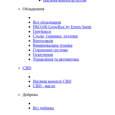
Насіння конопель оптом
Обладнання
Все обладнання
PRO100 GrowBox by Errors Seeds
Гроубокси
Столи, горщики, піддони
Вентиляція
Вимірювальна техніка
Гідропонні системи
Освітлення
Управління та автоматика
CBD
Насіння коноплі CBD
CBD - масло
Добрива
Всі добрива