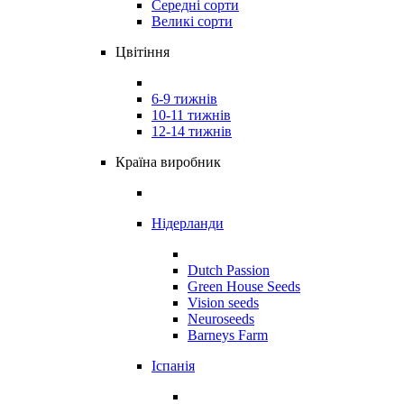
Середні сорти
Великі сорти
Цвітіння
6-9 тижнів
10-11 тижнів
12-14 тижнів
Країна виробник
Нідерланди
Dutch Passion
Green House Seeds
Vision seeds
Neuroseeds
Barneys Farm
Іспанія