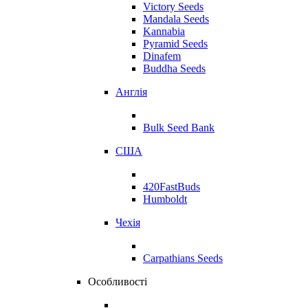
Victory Seeds
Mandala Seeds
Kannabia
Pyramid Seeds
Dinafem
Buddha Seeds
Англія
Bulk Seed Bank
США
420FastBuds
Humboldt
Чехія
Carpathians Seeds
Особливості