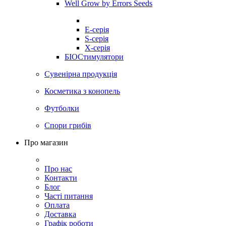
Well Grow by Errors Seeds
E-серія
S-серія
X-серія
БІОСтимулятори
Сувенірна продукція
Косметика з конопель
Футболки
Спори грибів
Про магазин
Про нас
Контакти
Блог
Часті питання
Оплата
Доставка
Графік роботи