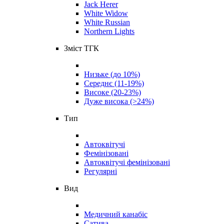
Jack Herer
White Widow
White Russian
Northern Lights
Зміст ТГК
Низьке (до 10%)
Середнє (11-19%)
Високе (20-23%)
Дуже висока (>24%)
Тип
Автоквітучі
Фемінізовані
Автоквітучі фемінізовані
Регулярні
Вид
Медичний канабіс
Сатива