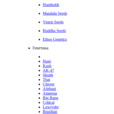
Humboldt
Mandala Seeds
Vision Seeds
Buddha Seeds
Ethos Genetics
Генетика
Haze
Kush
AK-47
Skunk
Thai
Cheese
Afghani
Amnesia
Big Bang
Critical
Lowryder
Brazilian