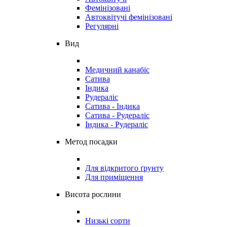
Фемінізовані
Автоквітучі фемінізовані
Регулярні
Вид
Медичний канабіс
Сатива
Індика
Рудераліс
Сатива - Індика
Сатива - Рудераліс
Індика - Рудераліс
Метод посадки
Для відкритого ґрунту
Для приміщення
Висота рослини
Низькі сорти