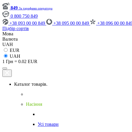
849
За тарифами оператора
0 800 750 849
+38 093 00 00 849
+38 095 00 00 849
+38 096 00 00 84
Підбір сортів
Мова
Валюта
UAH
EUR
UAH
1 Грн = 0.02 EUR
Каталог товарів.
Насіння
Усі товари