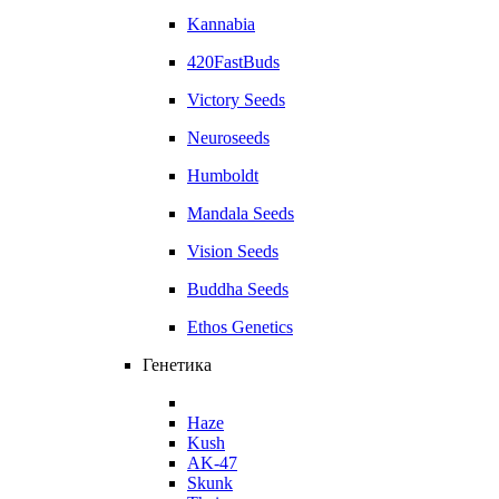
Kannabia
420FastBuds
Victory Seeds
Neuroseeds
Humboldt
Mandala Seeds
Vision Seeds
Buddha Seeds
Ethos Genetics
Генетика
Haze
Kush
AK-47
Skunk