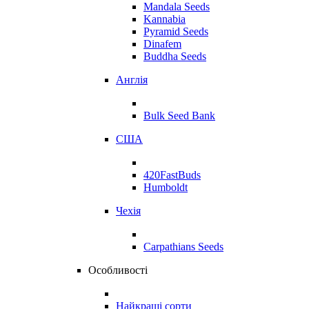
Mandala Seeds
Kannabia
Pyramid Seeds
Dinafem
Buddha Seeds
Англія
Bulk Seed Bank
США
420FastBuds
Humboldt
Чехія
Carpathians Seeds
Особливості
Найкращі сорти