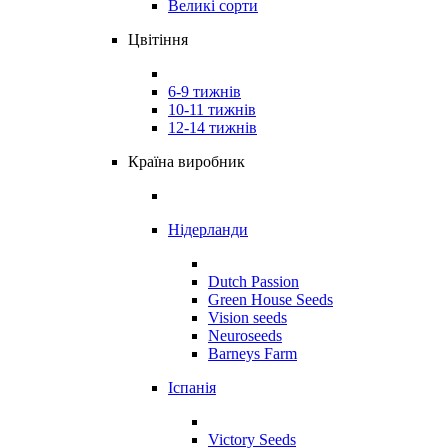
Великі сорти
Цвітіння
6-9 тижнів
10-11 тижнів
12-14 тижнів
Країна виробник
Нідерланди
Dutch Passion
Green House Seeds
Vision seeds
Neuroseeds
Barneys Farm
Іспанія
Victory Seeds