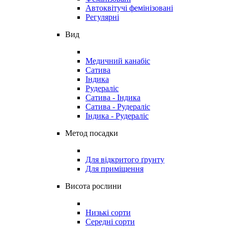
Автоквітучі фемінізовані
Регулярні
Вид
Медичний канабіс
Сатива
Індика
Рудераліс
Сатива - Індика
Сатива - Рудераліс
Індика - Рудераліс
Метод посадки
Для відкритого ґрунту
Для приміщення
Висота рослини
Низькі сорти
Середні сорти