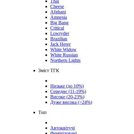
Thai
Cheese
Afghani
Amnesia
Big Bang
Critical
Lowryder
Brazilian
Jack Herer
White Widow
White Russian
Northern Lights
Зміст ТГК
Низьке (до 10%)
Середнє (11-19%)
Високе (20-23%)
Дуже висока (>24%)
Тип
Автоквітучі
Фемінізовані