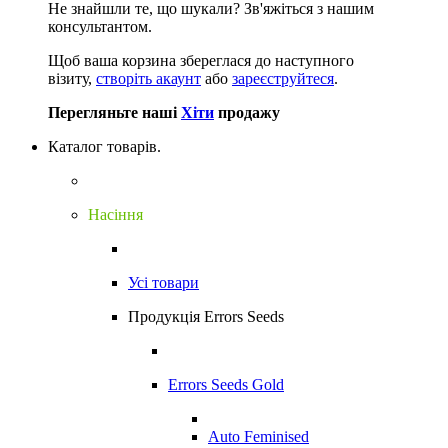
Не знайшли те, що шукали?
Зв'яжіться з нашим
консультантом.
Щоб ваша корзина збереглася до наступного
візиту,
створіть акаунт
або
зареєструйтеся
.
Перегляньте наші
Хіти
продажу
Каталог товарів.
Насіння
Усі товари
Продукція Errors Seeds
Errors Seeds Gold
Auto Feminised