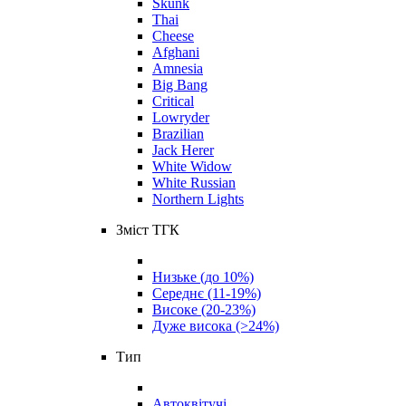
Skunk
Thai
Cheese
Afghani
Amnesia
Big Bang
Critical
Lowryder
Brazilian
Jack Herer
White Widow
White Russian
Northern Lights
Зміст ТГК
Низьке (до 10%)
Середнє (11-19%)
Високе (20-23%)
Дуже висока (>24%)
Тип
Автоквітучі