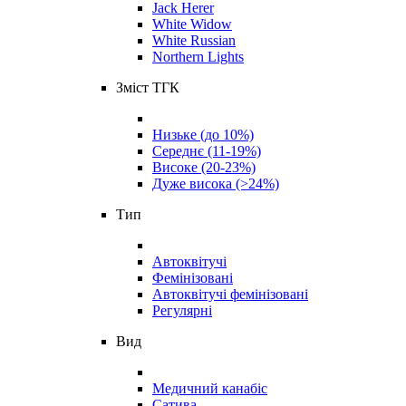
Jack Herer
White Widow
White Russian
Northern Lights
Зміст ТГК
Низьке (до 10%)
Середнє (11-19%)
Високе (20-23%)
Дуже висока (>24%)
Тип
Автоквітучі
Фемінізовані
Автоквітучі фемінізовані
Регулярні
Вид
Медичний канабіс
Сатива