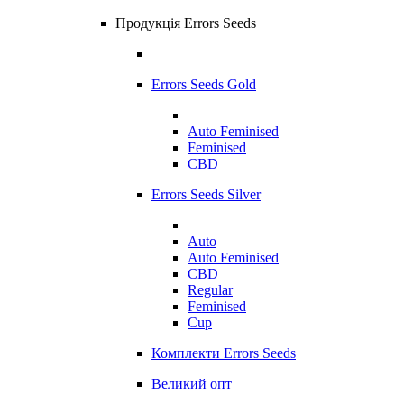
Продукція Errors Seeds
Errors Seeds Gold
Auto Feminised
Feminised
CBD
Errors Seeds Silver
Auto
Auto Feminised
CBD
Regular
Feminised
Cup
Комплекти Errors Seeds
Великий опт