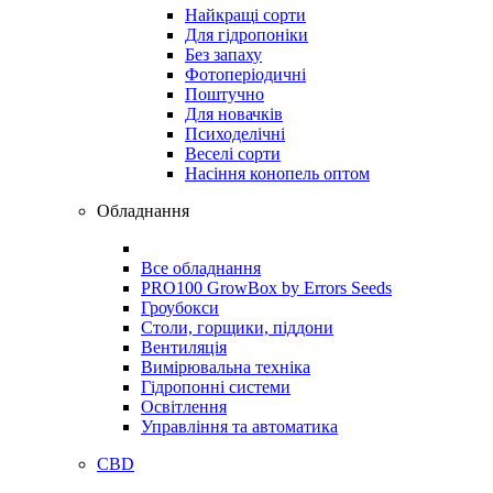
Найкращі сорти
Для гідропоніки
Без запаху
Фотоперіодичні
Поштучно
Для новачків
Психоделічні
Веселі сорти
Насіння конопель оптом
Обладнання
Все обладнання
PRO100 GrowBox by Errors Seeds
Гроубокси
Столи, горщики, піддони
Вентиляція
Вимірювальна техніка
Гідропонні системи
Освітлення
Управління та автоматика
CBD