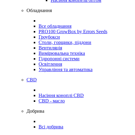
Насіння конопель оптом
Обладнання
Все обладнання
PRO100 GrowBox by Errors Seeds
Гроубокси
Столи, горщики, піддони
Вентиляція
Вимірювальна техніка
Гідропонні системи
Освітлення
Управління та автоматика
CBD
Насіння коноплі CBD
CBD - масло
Добрива
Всі добрива