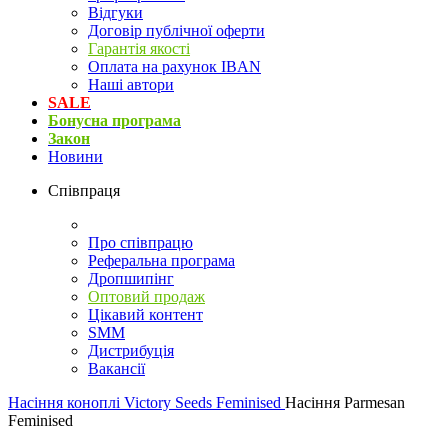
Відгуки
Договір публічної оферти
Гарантія якості
Оплата на рахунок IBAN
Наші автори
SALE
Бонусна програма
Закон
Новини
Співпраця
Про співпрацю
Реферальна програма
Дропшипінг
Оптовий продаж
Цікавий контент
SMM
Дистрибуція
Вакансії
Насіння коноплі
Victory Seeds Feminised
Насіння Parmesan
Feminised