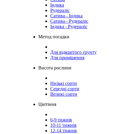
Індика
Рудераліс
Сатива - Індика
Сатива - Рудераліс
Індика - Рудераліс
Метод посадки
Для відкритого ґрунту
Для приміщення
Висота рослини
Низькі сорти
Середні сорти
Великі сорти
Цвітіння
6-9 тижнів
10-11 тижнів
12-14 тижнів