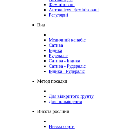
Фемінізовані
Автоквітучі фемінізовані
Регулярні
Вид
Медичний канабіс
Сатива
Індика
Рудераліс
Сатива - Індика
Сатива - Рудераліс
Індика - Рудераліс
Метод посадки
Для відкритого ґрунту
Для приміщення
Висота рослини
Низькі сорти