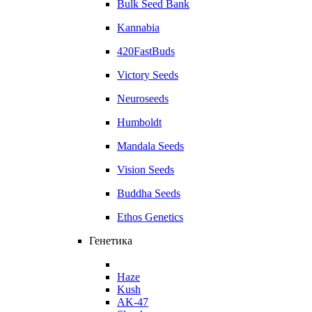
Bulk Seed Bank
Kannabia
420FastBuds
Victory Seeds
Neuroseeds
Humboldt
Mandala Seeds
Vision Seeds
Buddha Seeds
Ethos Genetics
Генетика
Haze
Kush
AK-47