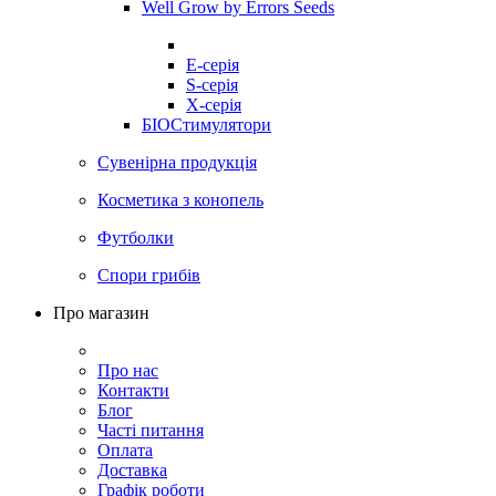
Well Grow by Errors Seeds
E-серія
S-серія
X-серія
БІОСтимулятори
Сувенірна продукція
Косметика з конопель
Футболки
Спори грибів
Про магазин
Про нас
Контакти
Блог
Часті питання
Оплата
Доставка
Графік роботи