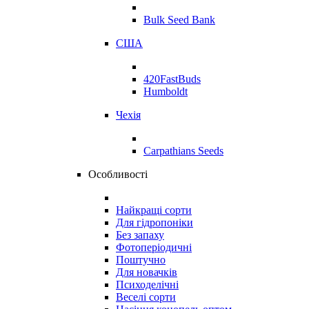
Bulk Seed Bank
США
420FastBuds
Humboldt
Чехія
Carpathians Seeds
Особливості
Найкращі сорти
Для гідропоніки
Без запаху
Фотоперіодичні
Поштучно
Для новачків
Психоделічні
Веселі сорти