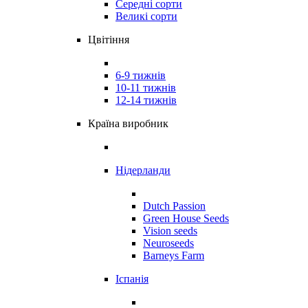
Середні сорти
Великі сорти
Цвітіння
6-9 тижнів
10-11 тижнів
12-14 тижнів
Країна виробник
Нідерланди
Dutch Passion
Green House Seeds
Vision seeds
Neuroseeds
Barneys Farm
Іспанія