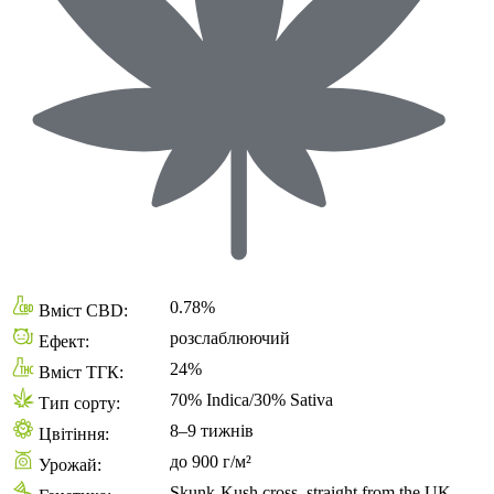
0.78%
Вміст CBD:
розслаблюючий
Ефект:
24%
Вміст ТГК:
70% Indica/30% Sativa
Тип сорту:
8–9 тижнів
Цвітіння:
до 900 г/м²
Урожай:
Skunk-Kush cross, straight from the UK