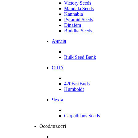
Victory Seeds
Mandala Seeds
Kannabia
Pyramid Seeds
Dinafem
Buddha Seeds
Англія
Bulk Seed Bank
США
420FastBuds
Humboldt
Чехія
Carpathians Seeds
Особливості