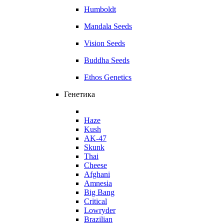
Humboldt
Mandala Seeds
Vision Seeds
Buddha Seeds
Ethos Genetics
Генетика
Haze
Kush
AK-47
Skunk
Thai
Cheese
Afghani
Amnesia
Big Bang
Critical
Lowryder
Brazilian