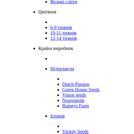
Великі сорти
Цвітіння
6-9 тижнів
10-11 тижнів
12-14 тижнів
Країна виробник
Нідерланди
Dutch Passion
Green House Seeds
Vision seeds
Neuroseeds
Barneys Farm
Іспанія
Victory Seeds