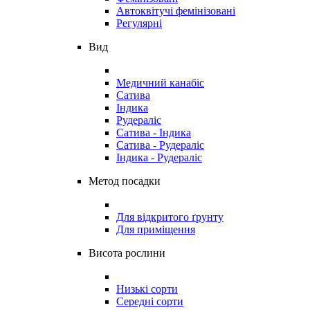
Автоквітучі фемінізовані
Регулярні
Вид
Медичний канабіс
Сатива
Індика
Рудераліс
Сатива - Індика
Сатива - Рудераліс
Індика - Рудераліс
Метод посадки
Для відкритого ґрунту
Для приміщення
Висота рослини
Низькі сорти
Середні сорти