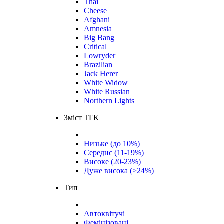
Thai
Cheese
Afghani
Amnesia
Big Bang
Critical
Lowryder
Brazilian
Jack Herer
White Widow
White Russian
Northern Lights
Зміст ТГК
Низьке (до 10%)
Середнє (11-19%)
Високе (20-23%)
Дуже висока (>24%)
Тип
Автоквітучі
Фемінізовані