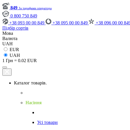
849
За тарифами оператора
0 800 750 849
+38 093 00 00 849
+38 095 00 00 849
+38 096 00 00 84
Підбір сортів
Мова
Валюта
UAH
EUR
UAH
1 Грн = 0.02 EUR
Каталог товарів.
Насіння
Усі товари