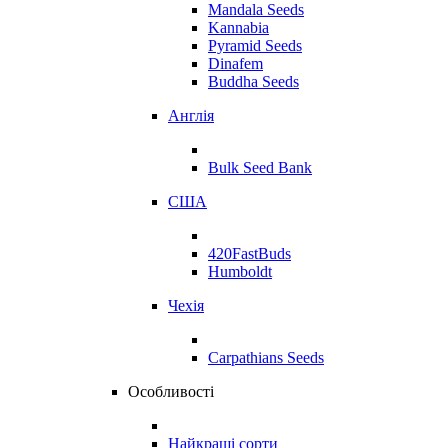
Mandala Seeds
Kannabia
Pyramid Seeds
Dinafem
Buddha Seeds
Англія
Bulk Seed Bank
США
420FastBuds
Humboldt
Чехія
Carpathians Seeds
Особливості
Найкращі сорти