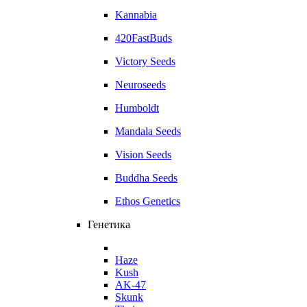
Kannabia
420FastBuds
Victory Seeds
Neuroseeds
Humboldt
Mandala Seeds
Vision Seeds
Buddha Seeds
Ethos Genetics
Генетика
Haze
Kush
AK-47
Skunk