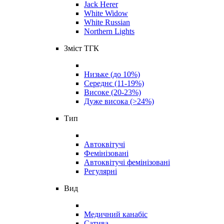
Jack Herer
White Widow
White Russian
Northern Lights
Зміст ТГК
Низьке (до 10%)
Середнє (11-19%)
Високе (20-23%)
Дуже висока (>24%)
Тип
Автоквітучі
Фемінізовані
Автоквітучі фемінізовані
Регулярні
Вид
Медичний канабіс
Сатива