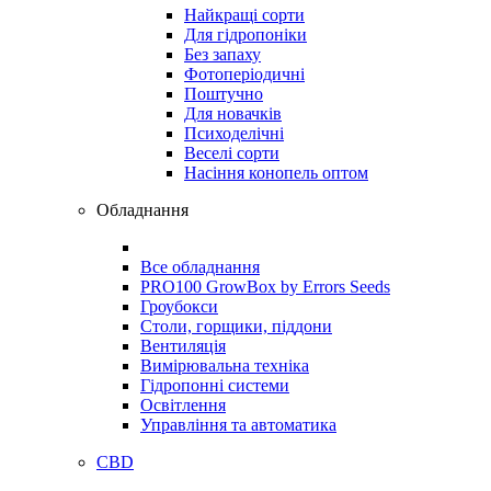
Найкращі сорти
Для гідропоніки
Без запаху
Фотоперіодичні
Поштучно
Для новачків
Психоделічні
Веселі сорти
Насіння конопель оптом
Обладнання
Все обладнання
PRO100 GrowBox by Errors Seeds
Гроубокси
Столи, горщики, піддони
Вентиляція
Вимірювальна техніка
Гідропонні системи
Освітлення
Управління та автоматика
CBD