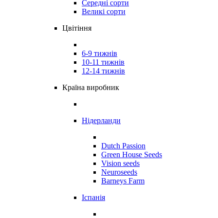
Середні сорти
Великі сорти
Цвітіння
6-9 тижнів
10-11 тижнів
12-14 тижнів
Країна виробник
Нідерланди
Dutch Passion
Green House Seeds
Vision seeds
Neuroseeds
Barneys Farm
Іспанія