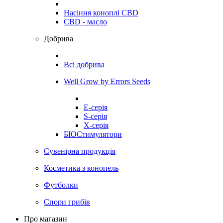
Насіння коноплі CBD
CBD - масло
Добрива
Всі добрива
Well Grow by Errors Seeds
E-серія
S-серія
X-серія
БІОСтимулятори
Сувенірна продукція
Косметика з конопель
Футболки
Спори грибів
Про магазин