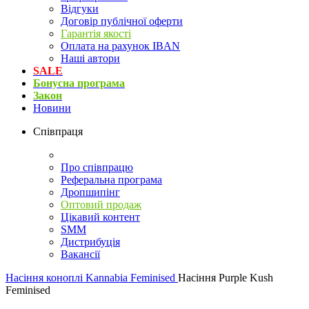
Відгуки
Договір публічної оферти
Гарантія якості
Оплата на рахунок IBAN
Наші автори
SALE
Бонусна програма
Закон
Новини
Співпраця
Про співпрацю
Реферальна програма
Дропшипінг
Оптовий продаж
Цікавий контент
SMM
Дистрибуція
Вакансії
Насіння коноплі
Kannabia Feminised
Насіння Purple Kush
Feminised