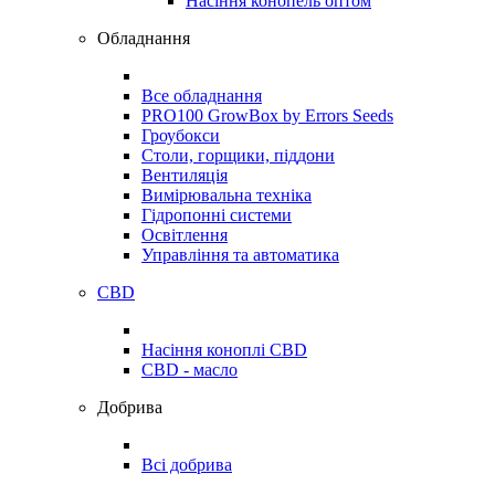
Насіння конопель оптом
Обладнання
Все обладнання
PRO100 GrowBox by Errors Seeds
Гроубокси
Столи, горщики, піддони
Вентиляція
Вимірювальна техніка
Гідропонні системи
Освітлення
Управління та автоматика
CBD
Насіння коноплі CBD
CBD - масло
Добрива
Всі добрива