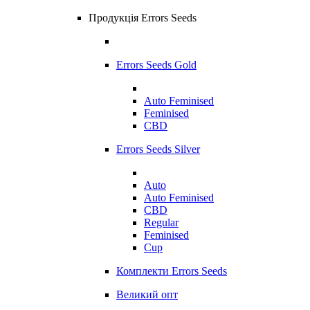
Продукція Errors Seeds
Errors Seeds Gold
Auto Feminised
Feminised
CBD
Errors Seeds Silver
Auto
Auto Feminised
CBD
Regular
Feminised
Cup
Комплекти Errors Seeds
Великий опт