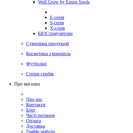
Well Grow by Errors Seeds
E-серія
S-серія
X-серія
БІОСтимулятори
Сувенірна продукція
Косметика з конопель
Футболки
Спори грибів
Про магазин
Про нас
Контакти
Блог
Часті питання
Оплата
Доставка
Графік роботи