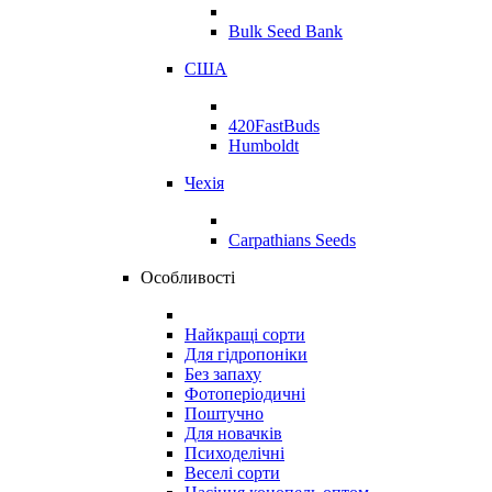
Bulk Seed Bank
США
420FastBuds
Humboldt
Чехія
Carpathians Seeds
Особливості
Найкращі сорти
Для гідропоніки
Без запаху
Фотоперіодичні
Поштучно
Для новачків
Психоделічні
Веселі сорти