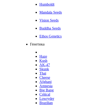
Humboldt
Mandala Seeds
Vision Seeds
Buddha Seeds
Ethos Genetics
Генетика
Haze
Kush
AK-47
Skunk
Thai
Cheese
Afghani
Amnesia
Big Bang
Critical
Lowryder
Brazilian