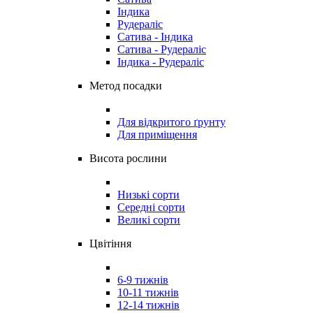
Індика
Рудераліс
Сатива - Індика
Сатива - Рудераліс
Індика - Рудераліс
Метод посадки
Для відкритого ґрунту
Для приміщення
Висота рослини
Низькі сорти
Середні сорти
Великі сорти
Цвітіння
6-9 тижнів
10-11 тижнів
12-14 тижнів