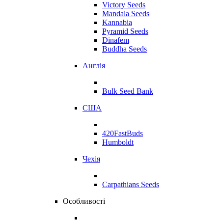
Victory Seeds
Mandala Seeds
Kannabia
Pyramid Seeds
Dinafem
Buddha Seeds
Англія
Bulk Seed Bank
США
420FastBuds
Humboldt
Чехія
Carpathians Seeds
Особливості