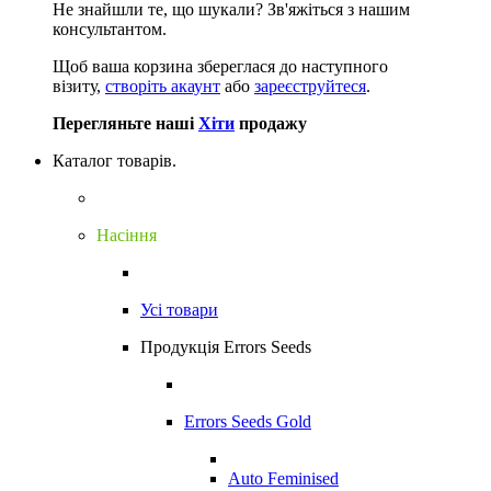
Не знайшли те, що шукали?
Зв'яжіться з нашим
консультантом.
Щоб ваша корзина збереглася до наступного
візиту,
створіть акаунт
або
зареєструйтеся
.
Перегляньте наші
Хіти
продажу
Каталог товарів.
Насіння
Усі товари
Продукція Errors Seeds
Errors Seeds Gold
Auto Feminised