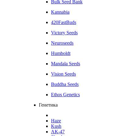
Bulk Seed Bank
Kannabia
420FastBuds
Victory Seeds
Neuroseeds
Humboldt
Mandala Seeds
Vision Seeds
Buddha Seeds
Ethos Genetics
Генетика
Haze
Kush
AK-47