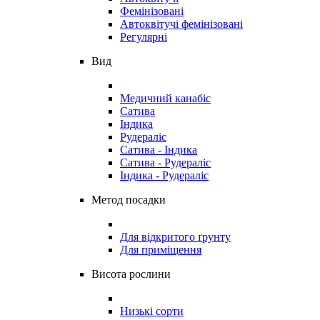
Фемінізовані
Автоквітучі фемінізовані
Регулярні
Вид
Медичний канабіс
Сатива
Індика
Рудераліс
Сатива - Індика
Сатива - Рудераліс
Індика - Рудераліс
Метод посадки
Для відкритого ґрунту
Для приміщення
Висота рослини
Низькі сорти