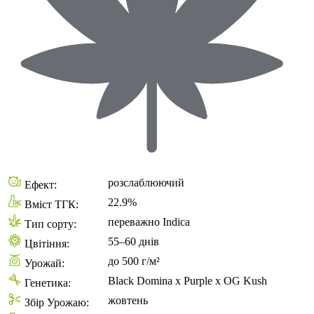
розслаблюючий
Ефект:
22.9%
Вміст ТГК:
переважно Indica
Тип сорту:
55–60 днів
Цвітіння:
до 500 г/м²
Урожай:
Black Domina x Purple x OG Kush
Генетика:
жовтень
Збір Урожаю: