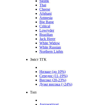
Skunk
Thai
Cheese
Afghani
Amnesia
Big Bang
Critical
Lowryder
Brazilian
Jack Herer
White Widow
White Russian
Northern Lights
Зміст ТГК
Низьке (до 10%)
Середнє (11-19%)
Високе (20-23%)
Дуже висока (>24%)
Тип
Автоквітучі