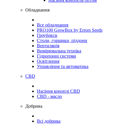
Насіння конопель оптом
Обладнання
Все обладнання
PRO100 GrowBox by Errors Seeds
Гроубокси
Столи, горщики, піддони
Вентиляція
Вимірювальна техніка
Гідропонні системи
Освітлення
Управління та автоматика
CBD
Насіння коноплі CBD
CBD - масло
Добрива
Всі добрива