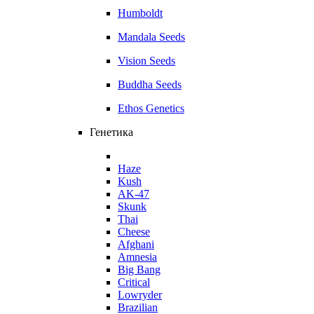
Humboldt
Mandala Seeds
Vision Seeds
Buddha Seeds
Ethos Genetics
Генетика
Haze
Kush
AK-47
Skunk
Thai
Cheese
Afghani
Amnesia
Big Bang
Critical
Lowryder
Brazilian