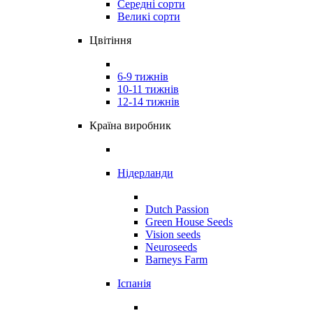
Середні сорти
Великі сорти
Цвітіння
6-9 тижнів
10-11 тижнів
12-14 тижнів
Країна виробник
Нідерланди
Dutch Passion
Green House Seeds
Vision seeds
Neuroseeds
Barneys Farm
Іспанія