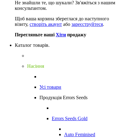
Не знайшли те, що шукали?
Зв'яжіться з нашим
консультантом.
Щоб ваша корзина збереглася до наступного
візиту,
створіть акаунт
або
зареєструйтеся
.
Перегляньте наші
Хіти
продажу
Каталог товарів.
Насіння
Усі товари
Продукція Errors Seeds
Errors Seeds Gold
Auto Feminised