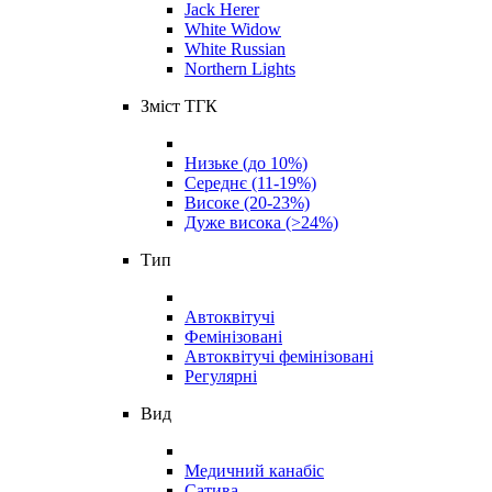
Jack Herer
White Widow
White Russian
Northern Lights
Зміст ТГК
Низьке (до 10%)
Середнє (11-19%)
Високе (20-23%)
Дуже висока (>24%)
Тип
Автоквітучі
Фемінізовані
Автоквітучі фемінізовані
Регулярні
Вид
Медичний канабіс
Сатива