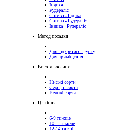
Індика
Рудераліс
Сатива - Індика
Сатива - Рудераліс
Індика - Рудераліс
Метод посадки
Для відкритого ґрунту
Для приміщення
Висота рослини
Низькі сорти
Середні сорти
Великі сорти
Цвітіння
6-9 тижнів
10-11 тижнів
12-14 тижнів