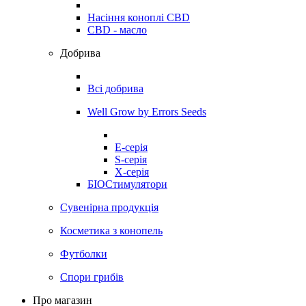
Насіння коноплі CBD
CBD - масло
Добрива
Всі добрива
Well Grow by Errors Seeds
E-серія
S-серія
X-серія
БІОСтимулятори
Сувенірна продукція
Косметика з конопель
Футболки
Спори грибів
Про магазин