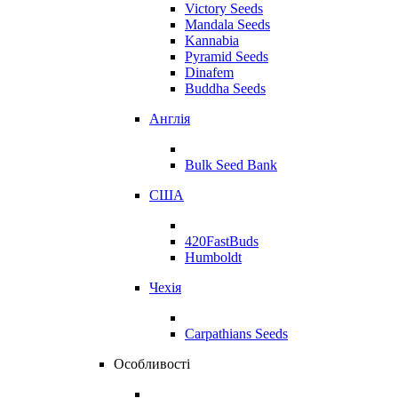
Victory Seeds
Mandala Seeds
Kannabia
Pyramid Seeds
Dinafem
Buddha Seeds
Англія
Bulk Seed Bank
США
420FastBuds
Humboldt
Чехія
Carpathians Seeds
Особливості