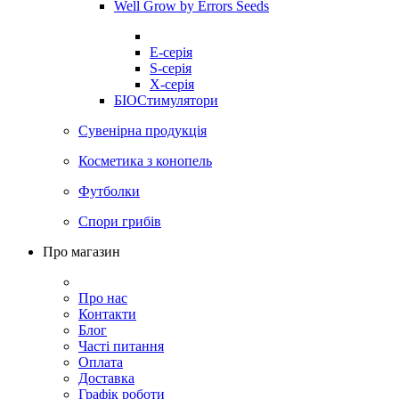
Well Grow by Errors Seeds
E-серія
S-серія
X-серія
БІОСтимулятори
Сувенірна продукція
Косметика з конопель
Футболки
Спори грибів
Про магазин
Про нас
Контакти
Блог
Часті питання
Оплата
Доставка
Графік роботи