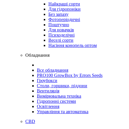
Найкращі сорти
Для гідропоніки
Без запаху
Фотоперіодичні
Поштучно
Для новачків
Психоделічні
Веселі сорти
Насіння конопель оптом
Обладнання
Все обладнання
PRO100 GrowBox by Errors Seeds
Гроубокси
Столи, горщики, піддони
Вентиляція
Вимірювальна техніка
Гідропонні системи
Освітлення
Управління та автоматика
CBD