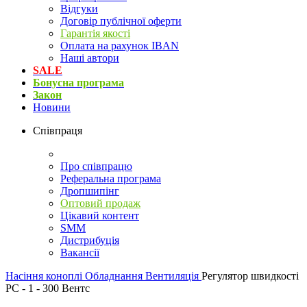
Відгуки
Договір публічної оферти
Гарантія якості
Оплата на рахунок IBAN
Наші автори
SALE
Бонусна програма
Закон
Новини
Співпраця
Про співпрацю
Реферальна програма
Дропшипінг
Оптовий продаж
Цікавий контент
SMM
Дистрибуція
Вакансії
Насіння коноплі
Обладнання
Вентиляція
Регулятор швидкості
РС - 1 - 300 Вентс