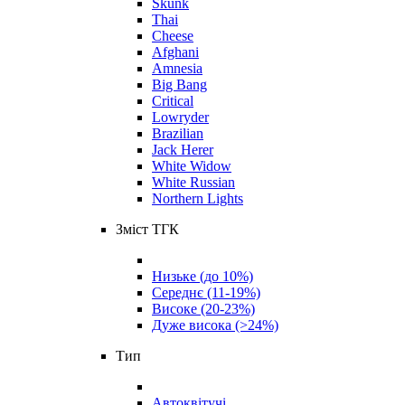
Skunk
Thai
Cheese
Afghani
Amnesia
Big Bang
Critical
Lowryder
Brazilian
Jack Herer
White Widow
White Russian
Northern Lights
Зміст ТГК
Низьке (до 10%)
Середнє (11-19%)
Високе (20-23%)
Дуже висока (>24%)
Тип
Автоквітучі