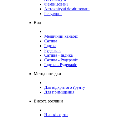
Фемінізовані
Автоквітучі фемінізовані
Регулярні
Вид
Медичний канабіс
Сатива
Індика
Рудераліс
Сатива - Індика
Сатива - Рудераліс
Індика - Рудераліс
Метод посадки
Для відкритого ґрунту
Для приміщення
Висота рослини
Низькі сорти