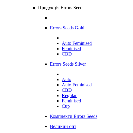
Продукція Errors Seeds
Errors Seeds Gold
Auto Feminised
Feminised
CBD
Errors Seeds Silver
Auto
Auto Feminised
CBD
Regular
Feminised
Cup
Комплекти Errors Seeds
Великий опт