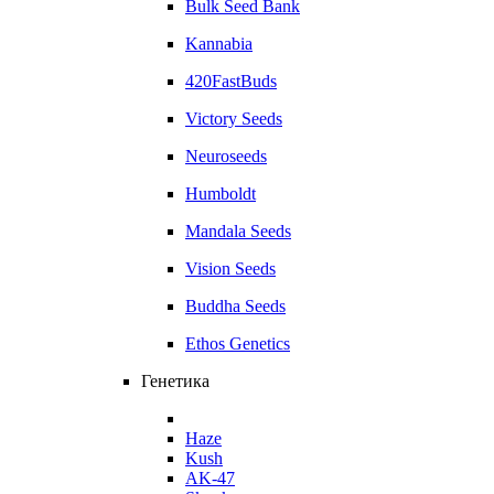
Bulk Seed Bank
Kannabia
420FastBuds
Victory Seeds
Neuroseeds
Humboldt
Mandala Seeds
Vision Seeds
Buddha Seeds
Ethos Genetics
Генетика
Haze
Kush
AK-47