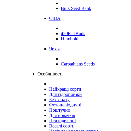
Bulk Seed Bank
США
420FastBuds
Humboldt
Чехія
Carpathians Seeds
Особливості
Найкращі сорти
Для гідропоніки
Без запаху
Фотоперіодичні
Поштучно
Для новачків
Психоделічні
Веселі сорти