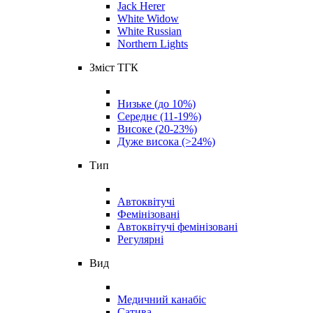
Jack Herer
White Widow
White Russian
Northern Lights
Зміст ТГК
Низьке (до 10%)
Середнє (11-19%)
Високе (20-23%)
Дуже висока (>24%)
Тип
Автоквітучі
Фемінізовані
Автоквітучі фемінізовані
Регулярні
Вид
Медичний канабіс
Сатива