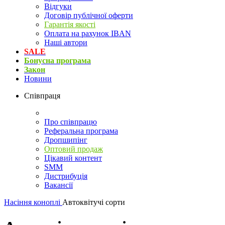
Відгуки
Договір публічної оферти
Гарантія якості
Оплата на рахунок IBAN
Наші автори
SALE
Бонусна програма
Закон
Новини
Співпраця
Про співпрацю
Реферальна програма
Дропшипінг
Оптовий продаж
Цікавий контент
SMM
Дистрибуція
Вакансії
Насіння коноплі
Автоквітучі сорти