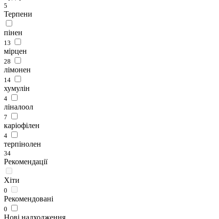
5
Терпени
пінен
13
мірцен
28
лімонен
14
хумулін
4
ліналоол
7
каріофілен
4
терпінолен
34
Рекомендації
Хіти
0
Рекомендовані
0
Нові надходження