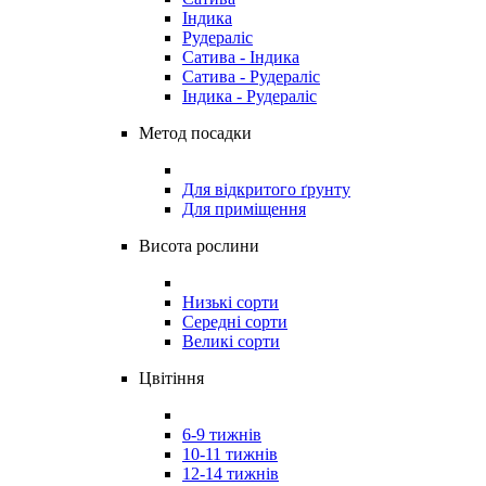
Індика
Рудераліс
Сатива - Індика
Сатива - Рудераліс
Індика - Рудераліс
Метод посадки
Для відкритого ґрунту
Для приміщення
Висота рослини
Низькі сорти
Середні сорти
Великі сорти
Цвітіння
6-9 тижнів
10-11 тижнів
12-14 тижнів