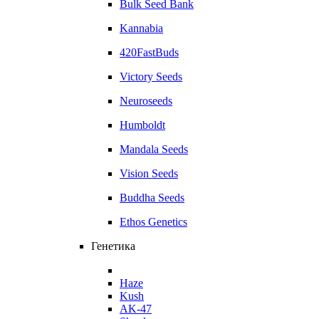
Bulk Seed Bank
Kannabia
420FastBuds
Victory Seeds
Neuroseeds
Humboldt
Mandala Seeds
Vision Seeds
Buddha Seeds
Ethos Genetics
Генетика
Haze
Kush
AK-47