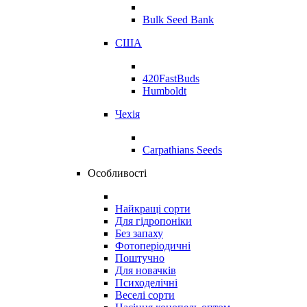
Bulk Seed Bank
США
420FastBuds
Humboldt
Чехія
Carpathians Seeds
Особливості
Найкращі сорти
Для гідропоніки
Без запаху
Фотоперіодичні
Поштучно
Для новачків
Психоделічні
Веселі сорти