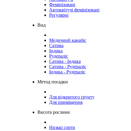
Фемінізовані
Автоквітучі фемінізовані
Регулярні
Вид
Медичний канабіс
Сатива
Індика
Рудераліс
Сатива - Індика
Сатива - Рудераліс
Індика - Рудераліс
Метод посадки
Для відкритого ґрунту
Для приміщення
Висота рослини
Низькі сорти