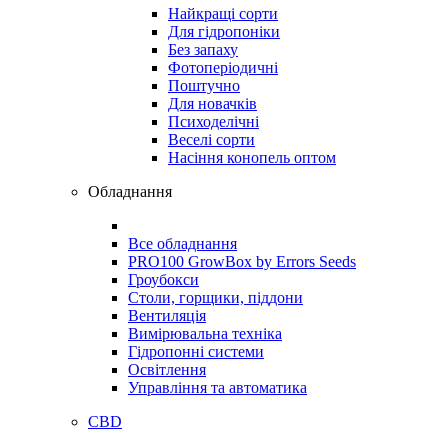
Найкращі сорти
Для гідропоніки
Без запаху
Фотоперіодичні
Поштучно
Для новачків
Психоделічні
Веселі сорти
Насіння конопель оптом
Обладнання
Все обладнання
PRO100 GrowBox by Errors Seeds
Гроубокси
Столи, горщики, піддони
Вентиляція
Вимірювальна техніка
Гідропонні системи
Освітлення
Управління та автоматика
CBD