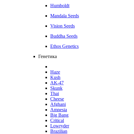
Humboldt
Mandala Seeds
Vision Seeds
Buddha Seeds
Ethos Genetics
Генетика
Haze
Kush
AK-47
Skunk
Thai
Cheese
Afghani
Amnesia
Big Bang
Critical
Lowryder
Brazilian