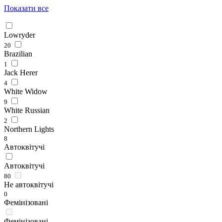
Показати все
Lowryder
20
Brazilian
1
Jack Herer
4
White Widow
9
White Russian
2
Northern Lights
8
Автоквітучі
Автоквітучі
80
Не автоквітучі
0
Фемінізовані
Фемінізовані