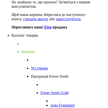
Не знайшли те, що шукали?
Зв'яжіться з нашим
консультантом.
Щоб ваша корзина збереглася до наступного
візиту,
створіть акаунт
або
зареєструйтеся
.
Перегляньте наші
Хіти
продажу
Каталог товарів.
Насіння
Усі товари
Продукція Errors Seeds
Errors Seeds Gold
Auto Feminised