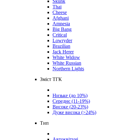
Skunk
Thai
Cheese
Afghani
Amnesia
Big Bang
Critical
Lowryder
Brazilian
Jack Herer
White Widow
White Russian
Northern Lights
Зміст ТГК
Низьке (до 10%)
Середнє (11-19%)
Високе (20-23%)
Дуже висока (>24%)
Тип
Автоквітучі