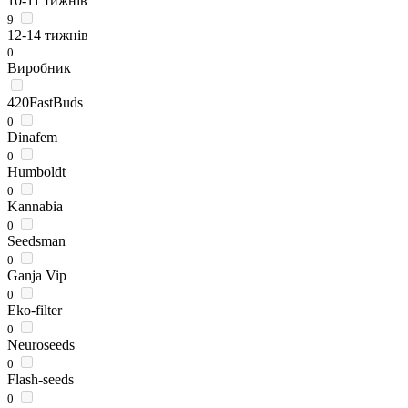
10-11 тижнів
9
12-14 тижнів
0
Виробник
420FastBuds
0
Dinafem
0
Humboldt
0
Kannabia
0
Seedsman
0
Ganja Vip
0
Eko-filter
0
Neuroseeds
0
Flash-seeds
0