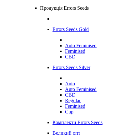
Продукція Errors Seeds
Errors Seeds Gold
Auto Feminised
Feminised
CBD
Errors Seeds Silver
Auto
Auto Feminised
CBD
Regular
Feminised
Cup
Комплекти Errors Seeds
Великий опт