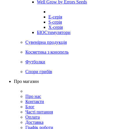
Well Grow by Errors Seeds
E-серія
S-серія
X-серія
БІОСтимулятори
Сувенірна продукція
Косметика з конопель
Футболки
Спори грибів
Про магазин
Про нас
Контакти
Блог
Часті питання
Оплата
Доставка
Графік роботи