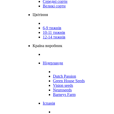
Середні сорти
Великі сорти
Цвітіння
6-9 тижнів
10-11 тижнів
12-14 тижнів
Країна виробник
Нідерланди
Dutch Passion
Green House Seeds
Vision seeds
Neuroseeds
Barneys Farm
Іспанія