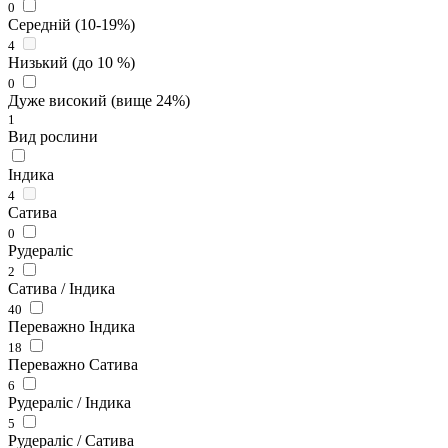
0
Середній (10-19%)
4
Низький (до 10 %)
0
Дуже високий (вище 24%)
1
Вид рослини
Індика
4
Сатива
0
Рудераліс
2
Сатива / Індика
40
Переважно Індика
18
Переважно Сатива
6
Рудераліс / Індика
5
Рудераліс / Сатива