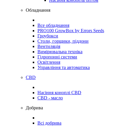
Насіння конопель оптом
Обладнання
Все обладнання
PRO100 GrowBox by Errors Seeds
Гроубокси
Столи, горщики, піддони
Вентиляція
Вимірювальна техніка
Гідропонні системи
Освітлення
Управління та автоматика
CBD
Насіння коноплі CBD
CBD - масло
Добрива
Всі добрива