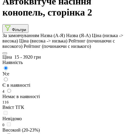
Автоквітуче насіння
конопель, сторінка 2
Фільтри
За замовчуванням
Назва (А-Я)
Назва (Я-А)
Ціна (низька ->
висока)
Ціна (висока -> низька)
Рейтинг (починаючи с
високого)
Рейтинг (починаючи с низького)
Ціна
15
-
3920
грн
Наявність
Усе
Є в наявності
4
Немає в наявності
116
Вміст ТГК
Невідомо
0
Високий (20-23%)