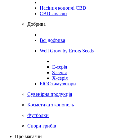
Насіння коноплі CBD
CBD - масло
Добрива
Всі добрива
Well Grow by Errors Seeds
E-серія
S-серія
X-серія
БІОСтимулятори
Сувенірна продукція
Косметика з конопель
Футболки
Спори грибів
Про магазин