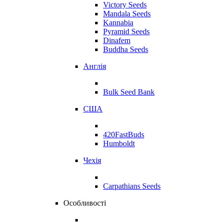
Victory Seeds
Mandala Seeds
Kannabia
Pyramid Seeds
Dinafem
Buddha Seeds
Англія
Bulk Seed Bank
США
420FastBuds
Humboldt
Чехія
Carpathians Seeds
Особливості