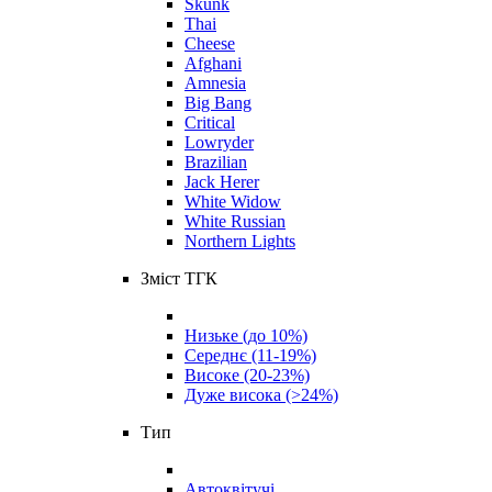
Skunk
Thai
Cheese
Afghani
Amnesia
Big Bang
Critical
Lowryder
Brazilian
Jack Herer
White Widow
White Russian
Northern Lights
Зміст ТГК
Низьке (до 10%)
Середнє (11-19%)
Високе (20-23%)
Дуже висока (>24%)
Тип
Автоквітучі