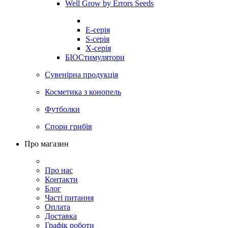
Well Grow by Errors Seeds
E-серія
S-серія
X-серія
БІОСтимулятори
Сувенірна продукція
Косметика з конопель
Футболки
Спори грибів
Про магазин
Про нас
Контакти
Блог
Часті питання
Оплата
Доставка
Графік роботи