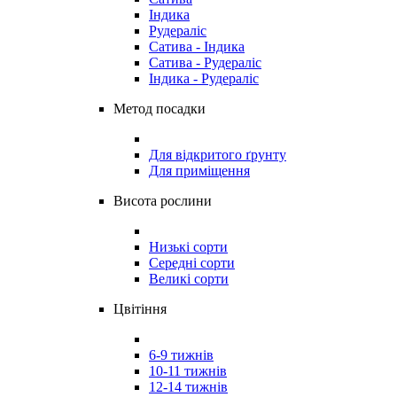
Індика
Рудераліс
Сатива - Індика
Сатива - Рудераліс
Індика - Рудераліс
Метод посадки
Для відкритого ґрунту
Для приміщення
Висота рослини
Низькі сорти
Середні сорти
Великі сорти
Цвітіння
6-9 тижнів
10-11 тижнів
12-14 тижнів