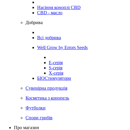
Насіння коноплі CBD
CBD - масло
Добрива
Всі добрива
Well Grow by Errors Seeds
E-серія
S-серія
X-серія
БІОСтимулятори
Сувенірна продукція
Косметика з конопель
Футболки
Спори грибів
Про магазин