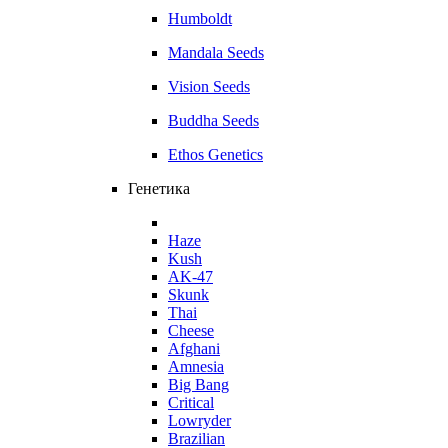
Humboldt
Mandala Seeds
Vision Seeds
Buddha Seeds
Ethos Genetics
Генетика
Haze
Kush
AK-47
Skunk
Thai
Cheese
Afghani
Amnesia
Big Bang
Critical
Lowryder
Brazilian