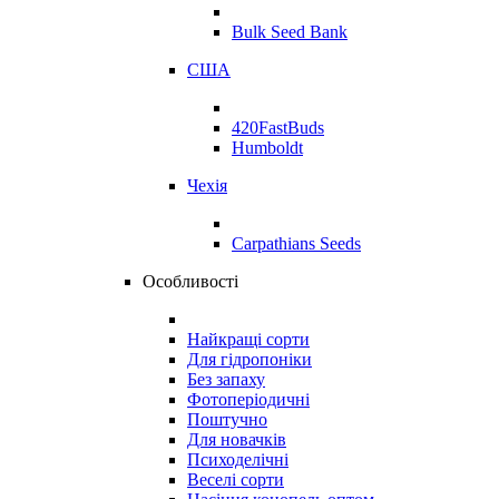
Bulk Seed Bank
США
420FastBuds
Humboldt
Чехія
Carpathians Seeds
Особливості
Найкращі сорти
Для гідропоніки
Без запаху
Фотоперіодичні
Поштучно
Для новачків
Психоделічні
Веселі сорти