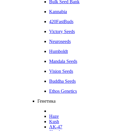
Bulk Seed Bank
Kannabia
420FastBuds
Victory Seeds
Neuroseeds
Humboldt
Mandala Seeds
Vision Seeds
Buddha Seeds
Ethos Genetics
Генетика
Haze
Kush
AK-47