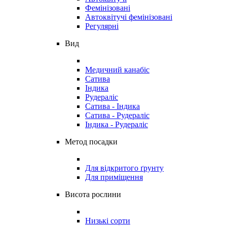
Фемінізовані
Автоквітучі фемінізовані
Регулярні
Вид
Медичний канабіс
Сатива
Індика
Рудераліс
Сатива - Індика
Сатива - Рудераліс
Індика - Рудераліс
Метод посадки
Для відкритого ґрунту
Для приміщення
Висота рослини
Низькі сорти