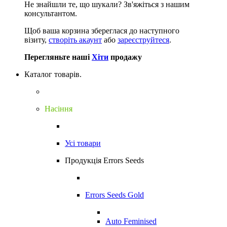
Не знайшли те, що шукали?
Зв'яжіться з нашим
консультантом.
Щоб ваша корзина збереглася до наступного
візиту,
створіть акаунт
або
зареєструйтеся
.
Перегляньте наші
Хіти
продажу
Каталог товарів.
Насіння
Усі товари
Продукція Errors Seeds
Errors Seeds Gold
Auto Feminised