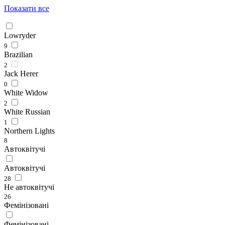
Показати все
Lowryder
9
Brazilian
2
Jack Herer
0
White Widow
2
White Russian
1
Northern Lights
8
Автоквітучі
Автоквітучі
28
Не автоквітучі
26
Фемінізовані
Фемінізовані