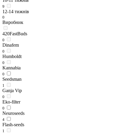
10-11 тижнів
9
12-14 тижнів
0
Виробник
420FastBuds
0
Dinafem
0
Humboldt
0
Kannabia
0
Seedsman
1
Ganja Vip
0
Eko-filter
0
Neuroseeds
4
Flash-seeds
1