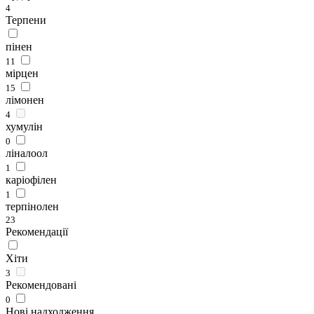
4
Терпени
пінен
11
мірцен
15
лімонен
4
хумулін
0
ліналоол
1
каріофілен
1
терпінолен
23
Рекомендації
Хіти
3
Рекомендовані
0
Нові надходження