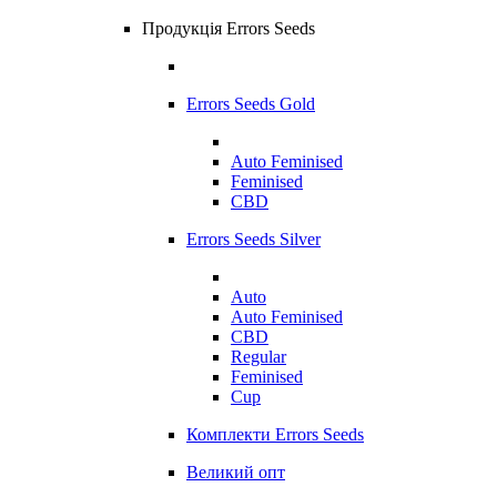
Продукція Errors Seeds
Errors Seeds Gold
Auto Feminised
Feminised
CBD
Errors Seeds Silver
Auto
Auto Feminised
CBD
Regular
Feminised
Cup
Комплекти Errors Seeds
Великий опт