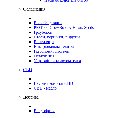
Насіння конопель оптом
Обладнання
Все обладнання
PRO100 GrowBox by Errors Seeds
Гроубокси
Столи, горщики, піддони
Вентиляція
Вимірювальна техніка
Гідропонні системи
Освітлення
Управління та автоматика
CBD
Насіння коноплі CBD
CBD - масло
Добрива
Всі добрива