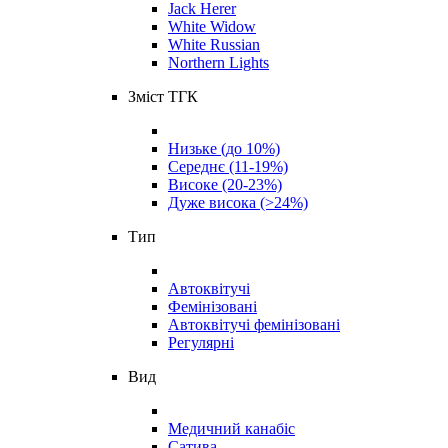
Jack Herer
White Widow
White Russian
Northern Lights
Зміст ТГК
Низьке (до 10%)
Середнє (11-19%)
Високе (20-23%)
Дуже висока (>24%)
Тип
Автоквітучі
Фемінізовані
Автоквітучі фемінізовані
Регулярні
Вид
Медичний канабіс
Сатива