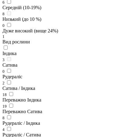
6
Середній (10-19%)
8
Низький (до 10 %)
0
Дуже високий (вище 24%)
1
Вид рослини
Індика
3
Сатива
0
Рудераліс
2
Сатива / Індика
18
Переважно Індика
19
Переважно Сатива
8
Рудераліс / Індика
4
Рудераліс / Сатива