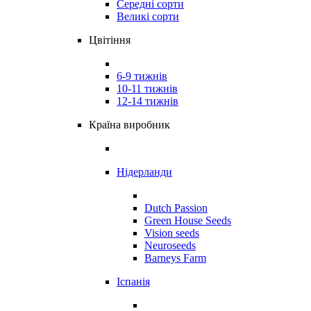
Середні сорти
Великі сорти
Цвітіння
6-9 тижнів
10-11 тижнів
12-14 тижнів
Країна виробник
Нідерланди
Dutch Passion
Green House Seeds
Vision seeds
Neuroseeds
Barneys Farm
Іспанія