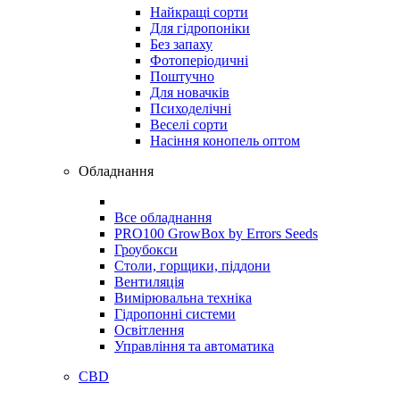
Найкращі сорти
Для гідропоніки
Без запаху
Фотоперіодичні
Поштучно
Для новачків
Психоделічні
Веселі сорти
Насіння конопель оптом
Обладнання
Все обладнання
PRO100 GrowBox by Errors Seeds
Гроубокси
Столи, горщики, піддони
Вентиляція
Вимірювальна техніка
Гідропонні системи
Освітлення
Управління та автоматика
CBD