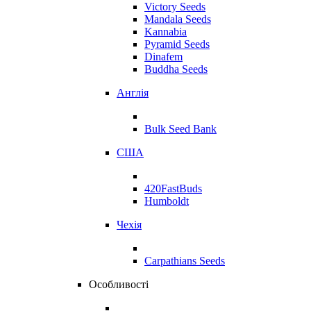
Victory Seeds
Mandala Seeds
Kannabia
Pyramid Seeds
Dinafem
Buddha Seeds
Англія
Bulk Seed Bank
США
420FastBuds
Humboldt
Чехія
Carpathians Seeds
Особливості