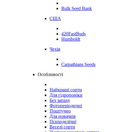
Bulk Seed Bank
США
420FastBuds
Humboldt
Чехія
Carpathians Seeds
Особливості
Найкращі сорти
Для гідропоніки
Без запаху
Фотоперіодичні
Поштучно
Для новачків
Психоделічні
Веселі сорти