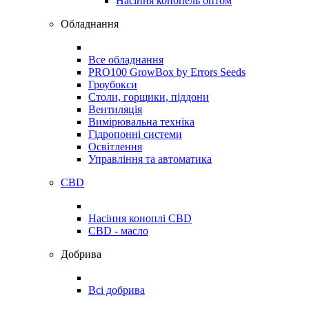
Насіння конопель оптом
Обладнання
Все обладнання
PRO100 GrowBox by Errors Seeds
Гроубокси
Столи, горщики, піддони
Вентиляція
Вимірювальна техніка
Гідропонні системи
Освітлення
Управління та автоматика
CBD
Насіння коноплі CBD
CBD - масло
Добрива
Всі добрива