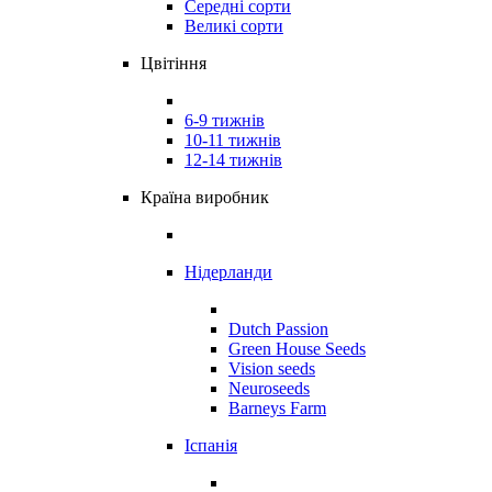
Середні сорти
Великі сорти
Цвітіння
6-9 тижнів
10-11 тижнів
12-14 тижнів
Країна виробник
Нідерланди
Dutch Passion
Green House Seeds
Vision seeds
Neuroseeds
Barneys Farm
Іспанія