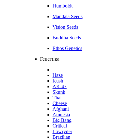
Humboldt
Mandala Seeds
Vision Seeds
Buddha Seeds
Ethos Genetics
Генетика
Haze
Kush
AK-47
Skunk
Thai
Cheese
Afghani
Amnesia
Big Bang
Critical
Lowryder
Brazilian