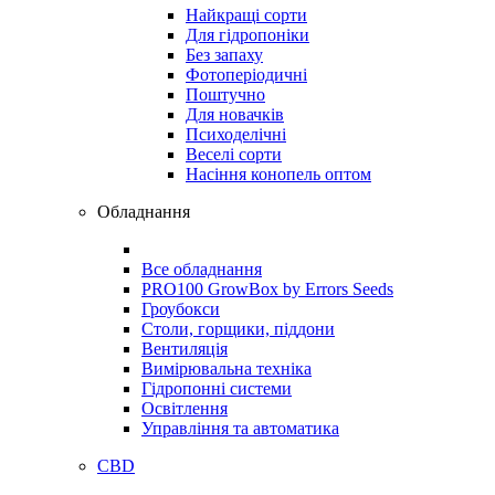
Найкращі сорти
Для гідропоніки
Без запаху
Фотоперіодичні
Поштучно
Для новачків
Психоделічні
Веселі сорти
Насіння конопель оптом
Обладнання
Все обладнання
PRO100 GrowBox by Errors Seeds
Гроубокси
Столи, горщики, піддони
Вентиляція
Вимірювальна техніка
Гідропонні системи
Освітлення
Управління та автоматика
CBD