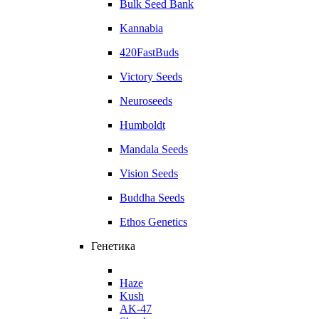
Bulk Seed Bank
Kannabia
420FastBuds
Victory Seeds
Neuroseeds
Humboldt
Mandala Seeds
Vision Seeds
Buddha Seeds
Ethos Genetics
Генетика
Haze
Kush
AK-47