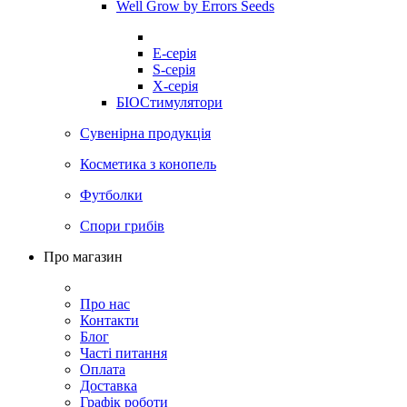
Well Grow by Errors Seeds
E-серія
S-серія
X-серія
БІОСтимулятори
Сувенірна продукція
Косметика з конопель
Футболки
Спори грибів
Про магазин
Про нас
Контакти
Блог
Часті питання
Оплата
Доставка
Графік роботи