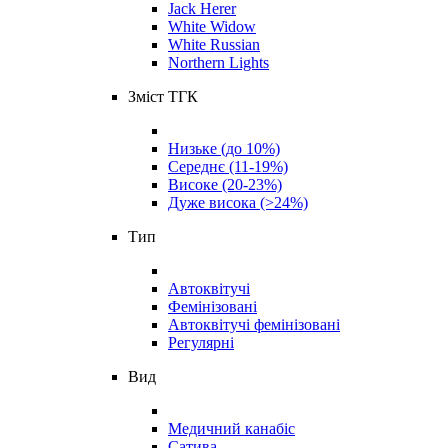
Jack Herer
White Widow
White Russian
Northern Lights
Зміст ТГК
Низьке (до 10%)
Середнє (11-19%)
Високе (20-23%)
Дуже висока (>24%)
Тип
Автоквітучі
Фемінізовані
Автоквітучі фемінізовані
Регулярні
Вид
Медичний канабіс
Сатива