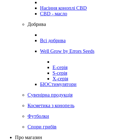
Насіння коноплі CBD
CBD - масло
Добрива
Всі добрива
Well Grow by Errors Seeds
E-серія
S-серія
X-серія
БІОСтимулятори
Сувенірна продукція
Косметика з конопель
Футболки
Спори грибів
Про магазин