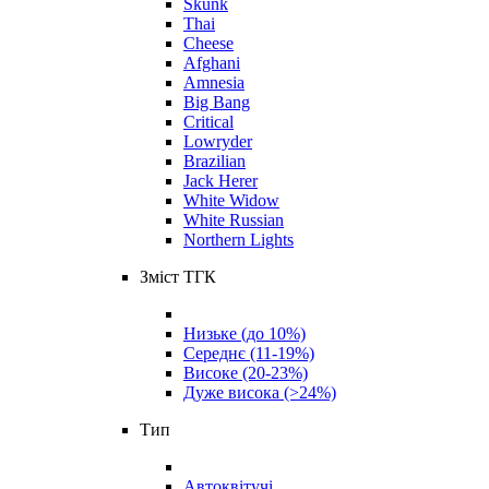
Skunk
Thai
Cheese
Afghani
Amnesia
Big Bang
Critical
Lowryder
Brazilian
Jack Herer
White Widow
White Russian
Northern Lights
Зміст ТГК
Низьке (до 10%)
Середнє (11-19%)
Високе (20-23%)
Дуже висока (>24%)
Тип
Автоквітучі