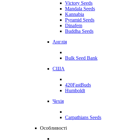
Victory Seeds
Mandala Seeds
Kannabia
Pyramid Seeds
Dinafem
Buddha Seeds
Англія
Bulk Seed Bank
США
420FastBuds
Humboldt
Чехія
Carpathians Seeds
Особливості