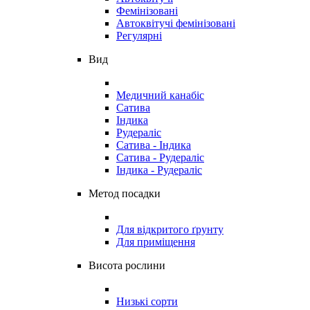
Фемінізовані
Автоквітучі фемінізовані
Регулярні
Вид
Медичний канабіс
Сатива
Індика
Рудераліс
Сатива - Індика
Сатива - Рудераліс
Індика - Рудераліс
Метод посадки
Для відкритого ґрунту
Для приміщення
Висота рослини
Низькі сорти