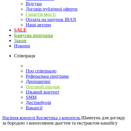
Відгуки
Договір публічної оферти
Гарантія якості
Оплата на рахунок IBAN
Наші автори
SALE
Бонусна програма
Закон
Новини
Співпраця
Про співпрацю
Реферальна програма
Дропшипінг
Оптовий продаж
Цікавий контент
SMM
Дистрибуція
Вакансії
Насіння коноплі
Косметика з конопель
Шампунь для догляду
за бородою з конопляним дьогтем та екстрактом канабісу