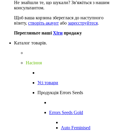
Не знайшли те, що шукали?
Зв'яжіться з нашим
консультантом.
Щоб ваша корзина збереглася до наступного
візиту,
створіть акаунт
або
зареєструйтеся
.
Перегляньте наші
Хіти
продажу
Каталог товарів.
Насіння
Усі товари
Продукція Errors Seeds
Errors Seeds Gold
Auto Feminised