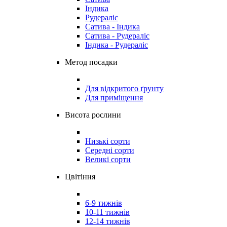
Індика
Рудераліс
Сатива - Індика
Сатива - Рудераліс
Індика - Рудераліс
Метод посадки
Для відкритого ґрунту
Для приміщення
Висота рослини
Низькі сорти
Середні сорти
Великі сорти
Цвітіння
6-9 тижнів
10-11 тижнів
12-14 тижнів