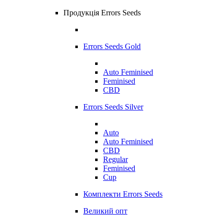
Продукція Errors Seeds
Errors Seeds Gold
Auto Feminised
Feminised
CBD
Errors Seeds Silver
Auto
Auto Feminised
CBD
Regular
Feminised
Cup
Комплекти Errors Seeds
Великий опт