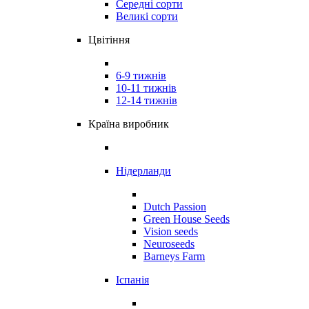
Середні сорти
Великі сорти
Цвітіння
6-9 тижнів
10-11 тижнів
12-14 тижнів
Країна виробник
Нідерланди
Dutch Passion
Green House Seeds
Vision seeds
Neuroseeds
Barneys Farm
Іспанія