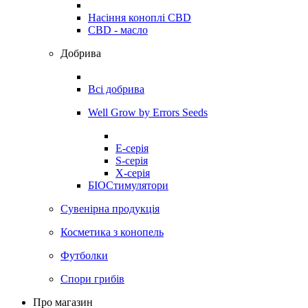
Насіння коноплі CBD
CBD - масло
Добрива
Всі добрива
Well Grow by Errors Seeds
E-серія
S-серія
X-серія
БІОСтимулятори
Сувенірна продукція
Косметика з конопель
Футболки
Спори грибів
Про магазин