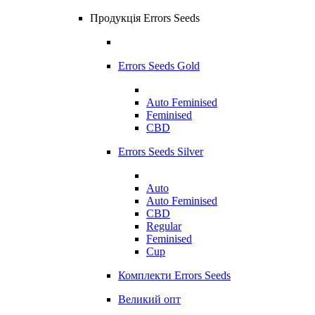
Продукція Errors Seeds
Errors Seeds Gold
Auto Feminised
Feminised
CBD
Errors Seeds Silver
Auto
Auto Feminised
CBD
Regular
Feminised
Cup
Комплекти Errors Seeds
Великий опт