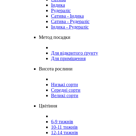
Індика
Рудераліс
Сатива - Індика
Сатива - Рудераліс
Індика - Рудераліс
Метод посадки
Для відкритого ґрунту
Для приміщення
Висота рослини
Низькі сорти
Середні сорти
Великі сорти
Цвітіння
6-9 тижнів
10-11 тижнів
12-14 тижнів