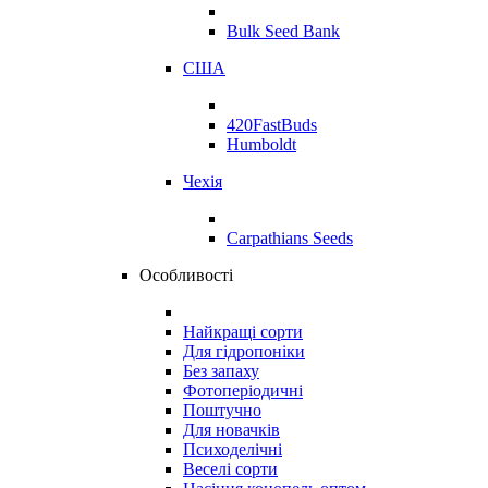
Bulk Seed Bank
США
420FastBuds
Humboldt
Чехія
Carpathians Seeds
Особливості
Найкращі сорти
Для гідропоніки
Без запаху
Фотоперіодичні
Поштучно
Для новачків
Психоделічні
Веселі сорти