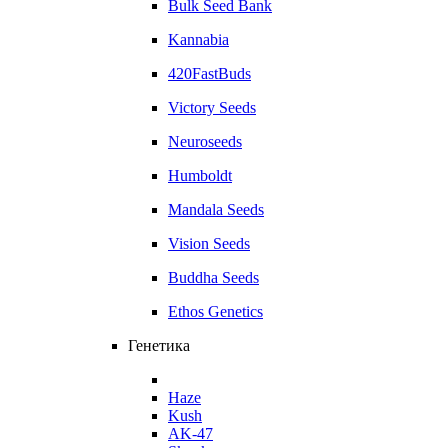
Bulk Seed Bank
Kannabia
420FastBuds
Victory Seeds
Neuroseeds
Humboldt
Mandala Seeds
Vision Seeds
Buddha Seeds
Ethos Genetics
Генетика
Haze
Kush
AK-47