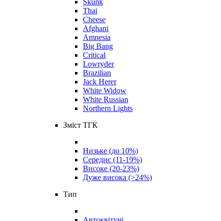
Skunk
Thai
Cheese
Afghani
Amnesia
Big Bang
Critical
Lowryder
Brazilian
Jack Herer
White Widow
White Russian
Northern Lights
Зміст ТГК
Низьке (до 10%)
Середнє (11-19%)
Високе (20-23%)
Дуже висока (>24%)
Тип
Автоквітучі