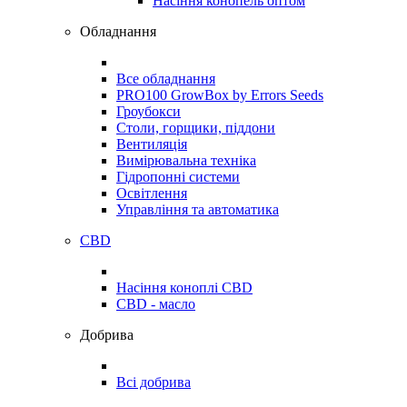
Насіння конопель оптом
Обладнання
Все обладнання
PRO100 GrowBox by Errors Seeds
Гроубокси
Столи, горщики, піддони
Вентиляція
Вимірювальна техніка
Гідропонні системи
Освітлення
Управління та автоматика
CBD
Насіння коноплі CBD
CBD - масло
Добрива
Всі добрива