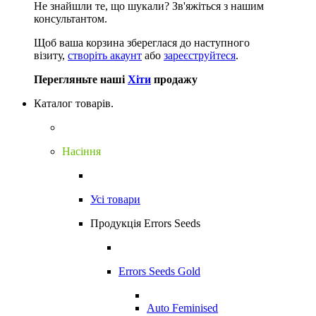
Не знайшли те, що шукали?
Зв'яжіться з нашим
консультантом.
Щоб ваша корзина збереглася до наступного
візиту,
створіть акаунт
або
зареєструйтеся
.
Перегляньте наші
Хіти
продажу
Каталог товарів.
Насіння
Усі товари
Продукція Errors Seeds
Errors Seeds Gold
Auto Feminised