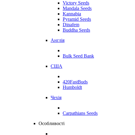
Victory Seeds
Mandala Seeds
Kannabia
Pyramid Seeds
Dinafem
Buddha Seeds
Англія
Bulk Seed Bank
США
420FastBuds
Humboldt
Чехія
Carpathians Seeds
Особливості