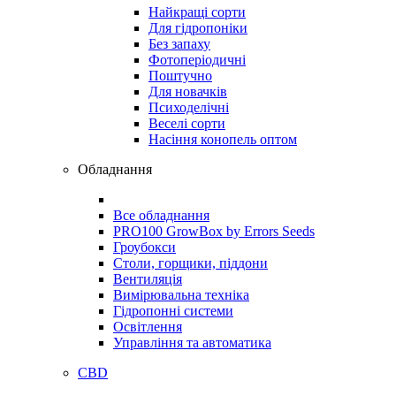
Найкращі сорти
Для гідропоніки
Без запаху
Фотоперіодичні
Поштучно
Для новачків
Психоделічні
Веселі сорти
Насіння конопель оптом
Обладнання
Все обладнання
PRO100 GrowBox by Errors Seeds
Гроубокси
Столи, горщики, піддони
Вентиляція
Вимірювальна техніка
Гідропонні системи
Освітлення
Управління та автоматика
CBD