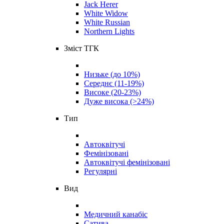
Jack Herer
White Widow
White Russian
Northern Lights
Зміст ТГК
Низьке (до 10%)
Середнє (11-19%)
Високе (20-23%)
Дуже висока (>24%)
Тип
Автоквітучі
Фемінізовані
Автоквітучі фемінізовані
Регулярні
Вид
Медичний канабіс
Сатива