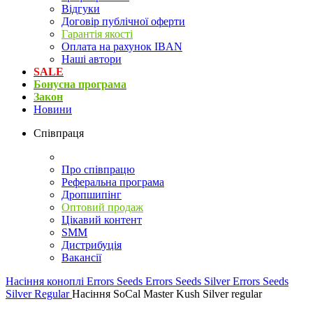
Відгуки
Договір публічної оферти
Гарантія якості
Оплата на рахунок IBAN
Наші автори
SALE
Бонусна програма
Закон
Новини
Співпраця
Про співпрацю
Реферальна програма
Дропшипінг
Оптовий продаж
Цікавий контент
SMM
Дистрибуція
Вакансії
Насіння коноплі
Errors Seeds
Errors Seeds Silver
Errors Seeds
Silver Regular
Насіння SoCal Master Kush Silver regular