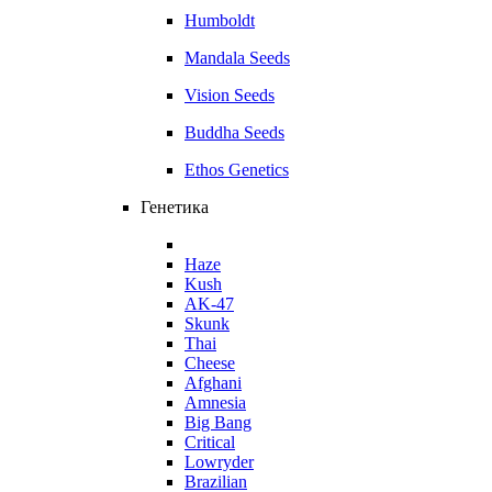
Humboldt
Mandala Seeds
Vision Seeds
Buddha Seeds
Ethos Genetics
Генетика
Haze
Kush
AK-47
Skunk
Thai
Cheese
Afghani
Amnesia
Big Bang
Critical
Lowryder
Brazilian