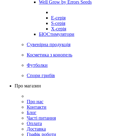
Well Grow by Errors Seeds
E-серія
S-серія
X-серія
БІОСтимулятори
Сувенірна продукція
Косметика з конопель
Футболки
Спори грибів
Про магазин
Про нас
Контакти
Блог
Часті питання
Оплата
Доставка
Графік роботи