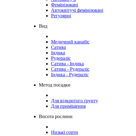
Фемінізовані
Автоквітучі фемінізовані
Регулярні
Вид
Медичний канабіс
Сатива
Індика
Рудераліс
Сатива - Індика
Сатива - Рудераліс
Індика - Рудераліс
Метод посадки
Для відкритого ґрунту
Для приміщення
Висота рослини
Низькі сорти