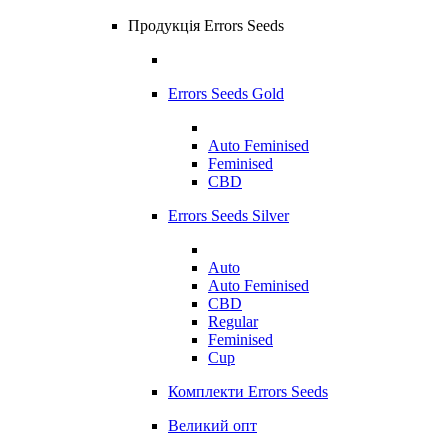
Продукція Errors Seeds
Errors Seeds Gold
Auto Feminised
Feminised
CBD
Errors Seeds Silver
Auto
Auto Feminised
CBD
Regular
Feminised
Cup
Комплекти Errors Seeds
Великий опт