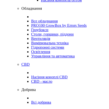
Насіння конопель оптом
Обладнання
Все обладнання
PRO100 GrowBox by Errors Seeds
Гроубокси
Столи, горщики, піддони
Вентиляція
Вимірювальна техніка
Гідропонні системи
Освітлення
Управління та автоматика
CBD
Насіння коноплі CBD
CBD - масло
Добрива
Всі добрива