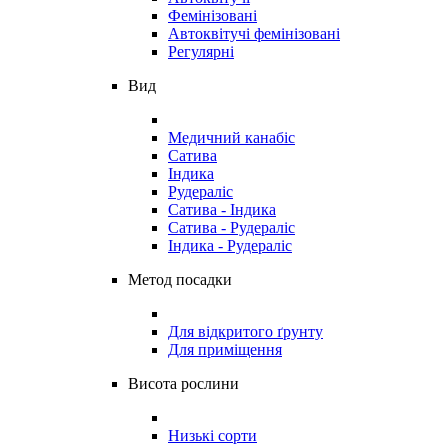
Фемінізовані
Автоквітучі фемінізовані
Регулярні
Вид
Медичний канабіс
Сатива
Індика
Рудераліс
Сатива - Індика
Сатива - Рудераліс
Індика - Рудераліс
Метод посадки
Для відкритого ґрунту
Для приміщення
Висота рослини
Низькі сорти