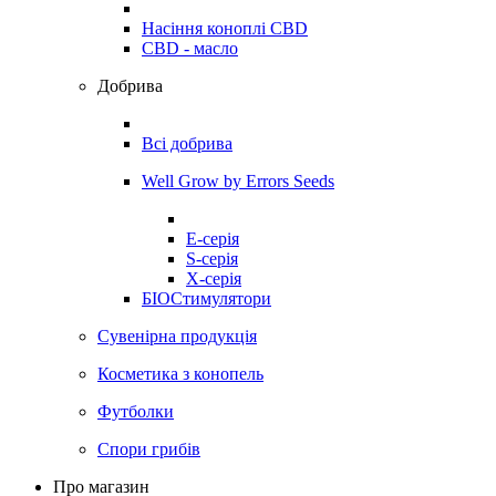
Насіння коноплі CBD
CBD - масло
Добрива
Всі добрива
Well Grow by Errors Seeds
E-серія
S-серія
X-серія
БІОСтимулятори
Сувенірна продукція
Косметика з конопель
Футболки
Спори грибів
Про магазин