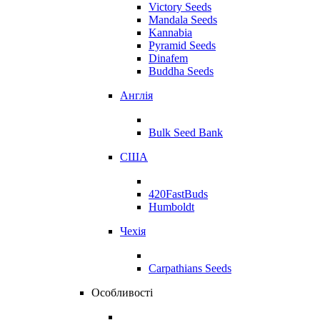
Victory Seeds
Mandala Seeds
Kannabia
Pyramid Seeds
Dinafem
Buddha Seeds
Англія
Bulk Seed Bank
США
420FastBuds
Humboldt
Чехія
Carpathians Seeds
Особливості