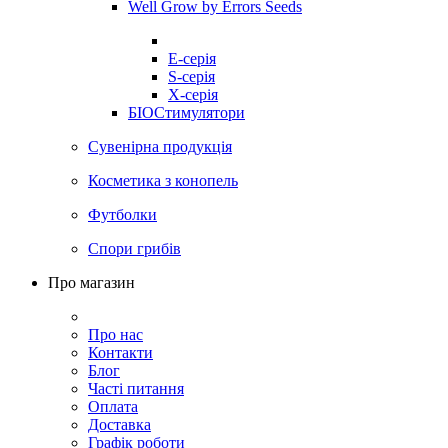
Well Grow by Errors Seeds
E-серія
S-серія
X-серія
БІОСтимулятори
Сувенірна продукція
Косметика з конопель
Футболки
Спори грибів
Про магазин
Про нас
Контакти
Блог
Часті питання
Оплата
Доставка
Графік роботи