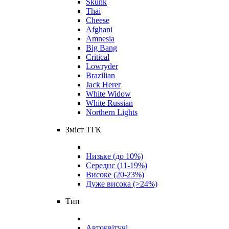
Skunk
Thai
Cheese
Afghani
Amnesia
Big Bang
Critical
Lowryder
Brazilian
Jack Herer
White Widow
White Russian
Northern Lights
Зміст ТГК
Низьке (до 10%)
Середнє (11-19%)
Високе (20-23%)
Дуже висока (>24%)
Тип
Автоквітучі