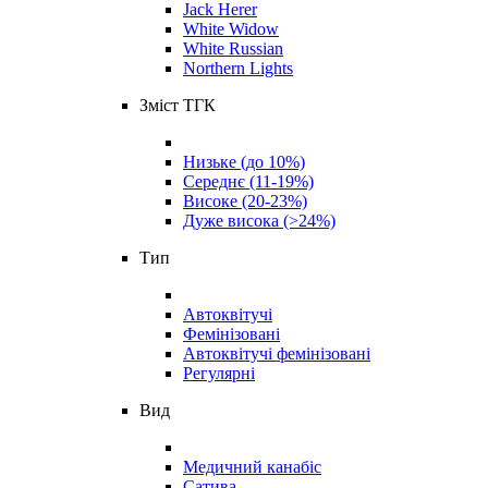
Jack Herer
White Widow
White Russian
Northern Lights
Зміст ТГК
Низьке (до 10%)
Середнє (11-19%)
Високе (20-23%)
Дуже висока (>24%)
Тип
Автоквітучі
Фемінізовані
Автоквітучі фемінізовані
Регулярні
Вид
Медичний канабіс
Сатива