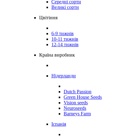
Середні сорти
Великі сорти
Цвітіння
6-9 тижнів
10-11 тижнів
12-14 тижнів
Країна виробник
Нідерланди
Dutch Passion
Green House Seeds
Vision seeds
Neuroseeds
Barneys Farm
Іспанія