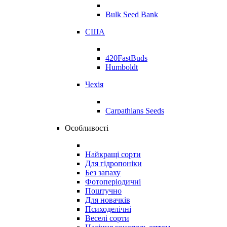
Bulk Seed Bank
США
420FastBuds
Humboldt
Чехія
Carpathians Seeds
Особливості
Найкращі сорти
Для гідропоніки
Без запаху
Фотоперіодичні
Поштучно
Для новачків
Психоделічні
Веселі сорти