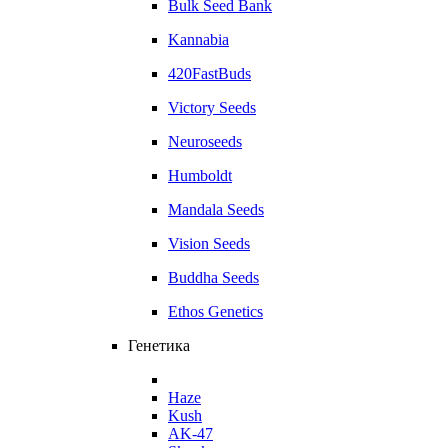
Bulk Seed Bank
Kannabia
420FastBuds
Victory Seeds
Neuroseeds
Humboldt
Mandala Seeds
Vision Seeds
Buddha Seeds
Ethos Genetics
Генетика
Haze
Kush
AK-47