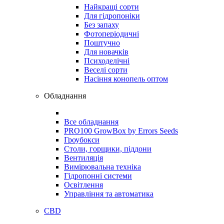
Найкращі сорти
Для гідропоніки
Без запаху
Фотоперіодичні
Поштучно
Для новачків
Психоделічні
Веселі сорти
Насіння конопель оптом
Обладнання
Все обладнання
PRO100 GrowBox by Errors Seeds
Гроубокси
Столи, горщики, піддони
Вентиляція
Вимірювальна техніка
Гідропонні системи
Освітлення
Управління та автоматика
CBD