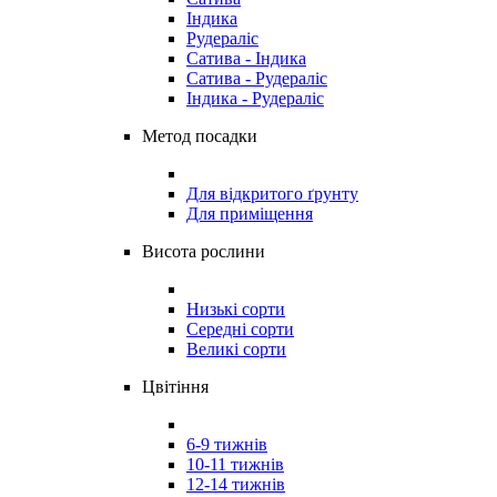
Індика
Рудераліс
Сатива - Індика
Сатива - Рудераліс
Індика - Рудераліс
Метод посадки
Для відкритого ґрунту
Для приміщення
Висота рослини
Низькі сорти
Середні сорти
Великі сорти
Цвітіння
6-9 тижнів
10-11 тижнів
12-14 тижнів