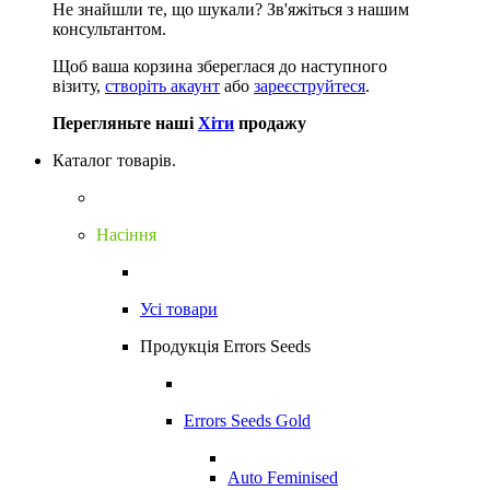
Не знайшли те, що шукали?
Зв'яжіться з нашим
консультантом.
Щоб ваша корзина збереглася до наступного
візиту,
створіть акаунт
або
зареєструйтеся
.
Перегляньте наші
Хіти
продажу
Каталог товарів.
Насіння
Усі товари
Продукція Errors Seeds
Errors Seeds Gold
Auto Feminised