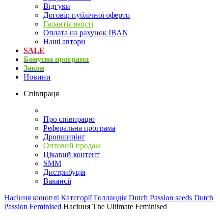
Відгуки
Договір публічної оферти
Гарантія якості
Оплата на рахунок IBAN
Наші автори
SALE
Бонусна програма
Закон
Новини
Співпраця
Про співпрацю
Реферальна програма
Дропшипінг
Оптовий продаж
Цікавий контент
SMM
Дистрибуція
Вакансії
Насіння коноплі
Категорії
Голландія
Dutch Passion seeds
Dutch
Passion Feminised
Насіння The Ultimate Feminised