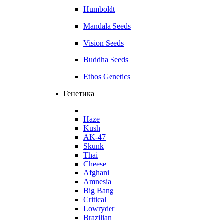
Humboldt
Mandala Seeds
Vision Seeds
Buddha Seeds
Ethos Genetics
Генетика
Haze
Kush
AK-47
Skunk
Thai
Cheese
Afghani
Amnesia
Big Bang
Critical
Lowryder
Brazilian