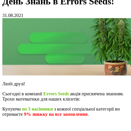
День Знань в Errors Seeds!
31.08.2021
Любі друзі!
Сьогодні в компанії
Errors Seeds
акція присвячена знанням.
Трохи математики для наших клієнтів:
Купуючи
по 3 насінинки
з кожної спеціальної категорії ви
отримаєте
9%
знижку на все замовлення
.