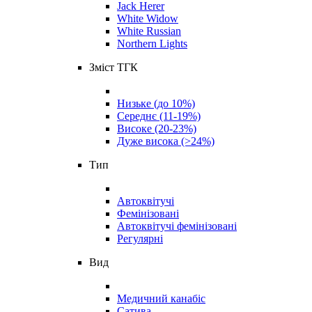
Jack Herer
White Widow
White Russian
Northern Lights
Зміст ТГК
Низьке (до 10%)
Середнє (11-19%)
Високе (20-23%)
Дуже висока (>24%)
Тип
Автоквітучі
Фемінізовані
Автоквітучі фемінізовані
Регулярні
Вид
Медичний канабіс
Сатива