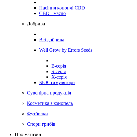
Насіння коноплі CBD
CBD - масло
Добрива
Всі добрива
Well Grow by Errors Seeds
E-серія
S-серія
X-серія
БІОСтимулятори
Сувенірна продукція
Косметика з конопель
Футболки
Спори грибів
Про магазин