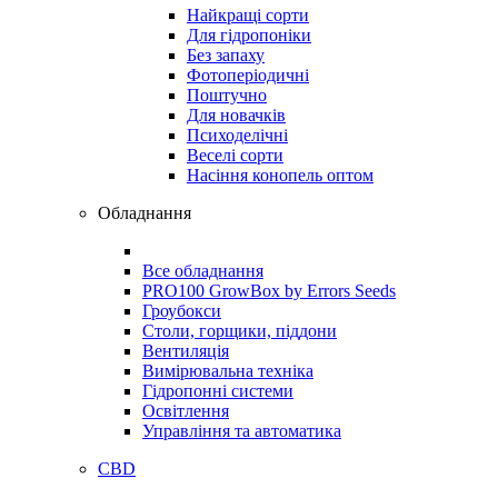
Найкращі сорти
Для гідропоніки
Без запаху
Фотоперіодичні
Поштучно
Для новачків
Психоделічні
Веселі сорти
Насіння конопель оптом
Обладнання
Все обладнання
PRO100 GrowBox by Errors Seeds
Гроубокси
Столи, горщики, піддони
Вентиляція
Вимірювальна техніка
Гідропонні системи
Освітлення
Управління та автоматика
CBD