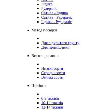
Індика
Рудераліс
Сатива - Індика
Сатива - Рудераліс
Індика - Рудераліс
Метод посадки
Для відкритого ґрунту
Для приміщення
Висота рослини
Низькі сорти
Середні сорти
Великі сорти
Цвітіння
6-9 тижнів
10-11 тижнів
12-14 тижнів