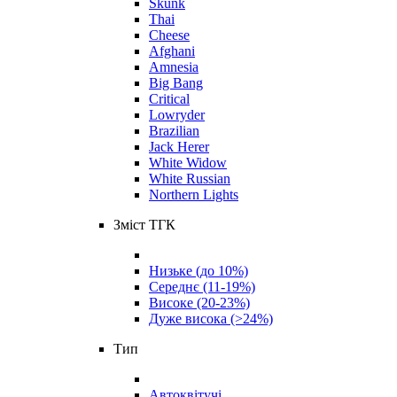
Skunk
Thai
Cheese
Afghani
Amnesia
Big Bang
Critical
Lowryder
Brazilian
Jack Herer
White Widow
White Russian
Northern Lights
Зміст ТГК
Низьке (до 10%)
Середнє (11-19%)
Високе (20-23%)
Дуже висока (>24%)
Тип
Автоквітучі