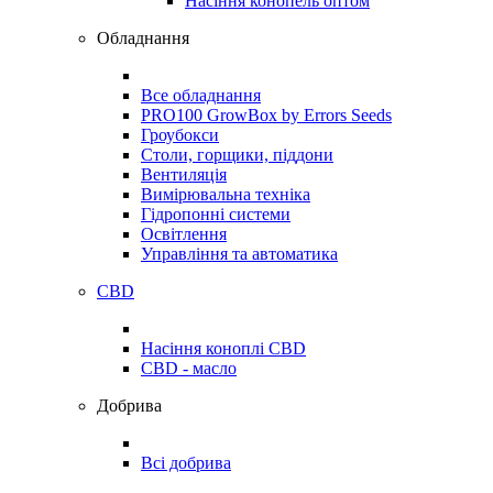
Насіння конопель оптом
Обладнання
Все обладнання
PRO100 GrowBox by Errors Seeds
Гроубокси
Столи, горщики, піддони
Вентиляція
Вимірювальна техніка
Гідропонні системи
Освітлення
Управління та автоматика
CBD
Насіння коноплі CBD
CBD - масло
Добрива
Всі добрива