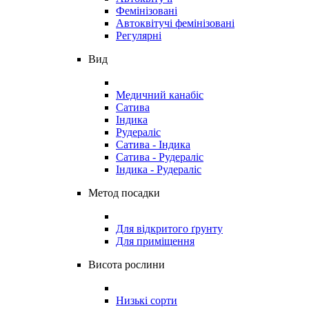
Фемінізовані
Автоквітучі фемінізовані
Регулярні
Вид
Медичний канабіс
Сатива
Індика
Рудераліс
Сатива - Індика
Сатива - Рудераліс
Індика - Рудераліс
Метод посадки
Для відкритого ґрунту
Для приміщення
Висота рослини
Низькі сорти