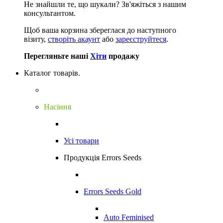
Не знайшли те, що шукали?
Зв'яжіться з нашим
консультантом.
Щоб ваша корзина збереглася до наступного
візиту,
створіть акаунт
або
зареєструйтеся
.
Перегляньте наші
Хіти
продажу
Каталог товарів.
Насіння
Усі товари
Продукція Errors Seeds
Errors Seeds Gold
Auto Feminised