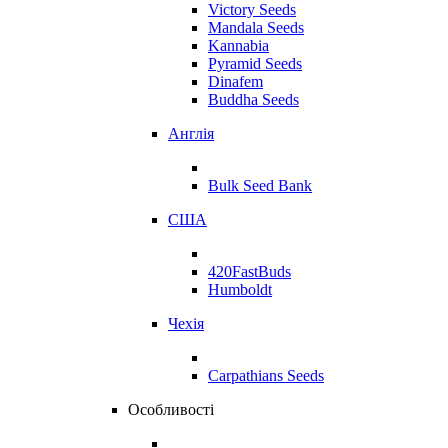
Victory Seeds
Mandala Seeds
Kannabia
Pyramid Seeds
Dinafem
Buddha Seeds
Англія
Bulk Seed Bank
США
420FastBuds
Humboldt
Чехія
Carpathians Seeds
Особливості