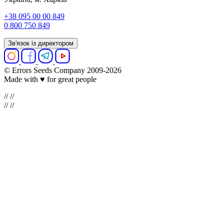
+38 095 00 00 849
0 800 750 849
Зв'язок із директором
© Errors Seeds Company 2009-2026
Made with ♥ for great people
//
//
//
//