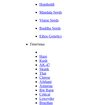
Humboldt
Mandala Seeds
Vision Seeds
Buddha Seeds
Ethos Genetics
Генетика
Haze
Kush
AK-47
Skunk
Thai
Cheese
Afghani
Amnesia
Big Bang
Critical
Lowryder
Brazilian