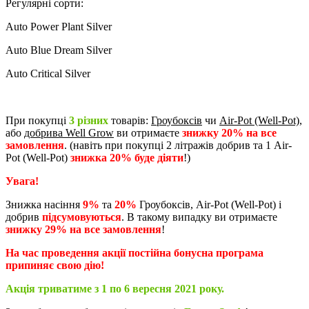
Регулярні сорти:
Auto Power Plant Silver
Auto Blue Dream Silver
Auto Critical Silver
При покупці
3
різних
товарів:
Гроубоксів
чи
Air-Pot (Well-Pot)
,
або
добрива Well Grow
ви отримаєте
знижку 20%
на все
замовлення
. (навіть при покупці 2 літражів добрив та 1 Air-
Pot (Well-Pot)
знижка 20%
буде діяти
!)
Увага
!
Знижка насіння
9%
та
20%
Гроубоксів, Air-Pot (Well-Pot) і
добрив
підсумовуються
. В такому випадку ви отримаєте
знижку 29% на все замовлення
!
На час проведення акції постійна бонусна програма
припиняє свою дію
!
Акція триватиме з 1 по 6 вересня 2021 року
.