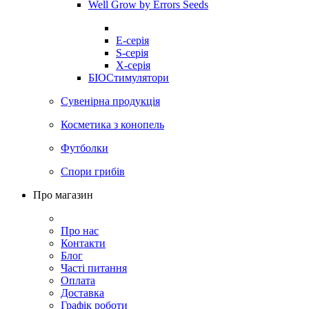
Well Grow by Errors Seeds
E-серія
S-серія
X-серія
БІОСтимулятори
Сувенірна продукція
Косметика з конопель
Футболки
Спори грибів
Про магазин
Про нас
Контакти
Блог
Часті питання
Оплата
Доставка
Графік роботи