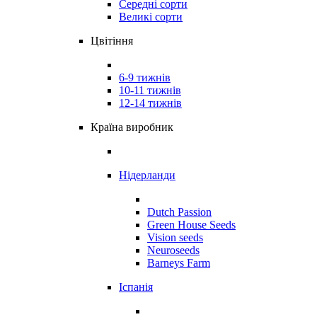
Середні сорти
Великі сорти
Цвітіння
6-9 тижнів
10-11 тижнів
12-14 тижнів
Країна виробник
Нідерланди
Dutch Passion
Green House Seeds
Vision seeds
Neuroseeds
Barneys Farm
Іспанія