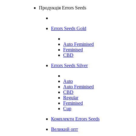
Продукція Errors Seeds
Errors Seeds Gold
Auto Feminised
Feminised
CBD
Errors Seeds Silver
Auto
Auto Feminised
CBD
Regular
Feminised
Cup
Комплекти Errors Seeds
Великий опт