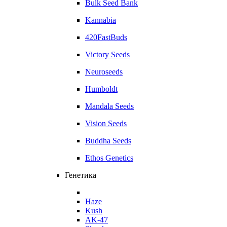
Bulk Seed Bank
Kannabia
420FastBuds
Victory Seeds
Neuroseeds
Humboldt
Mandala Seeds
Vision Seeds
Buddha Seeds
Ethos Genetics
Генетика
Haze
Kush
AK-47