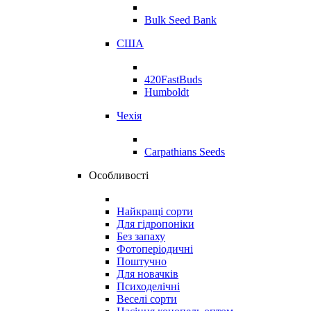
Bulk Seed Bank
США
420FastBuds
Humboldt
Чехія
Carpathians Seeds
Особливості
Найкращі сорти
Для гідропоніки
Без запаху
Фотоперіодичні
Поштучно
Для новачків
Психоделічні
Веселі сорти