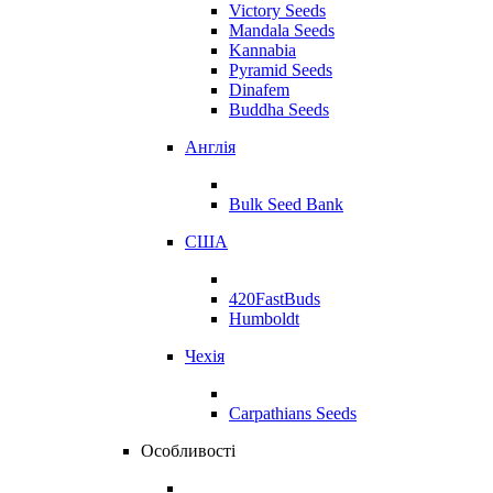
Victory Seeds
Mandala Seeds
Kannabia
Pyramid Seeds
Dinafem
Buddha Seeds
Англія
Bulk Seed Bank
США
420FastBuds
Humboldt
Чехія
Carpathians Seeds
Особливості