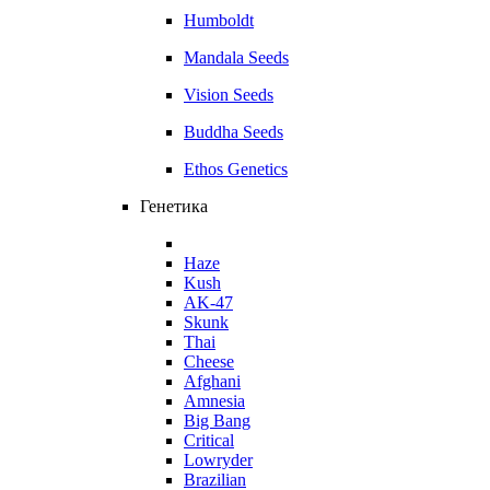
Humboldt
Mandala Seeds
Vision Seeds
Buddha Seeds
Ethos Genetics
Генетика
Haze
Kush
AK-47
Skunk
Thai
Cheese
Afghani
Amnesia
Big Bang
Critical
Lowryder
Brazilian