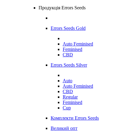
Продукція Errors Seeds
Errors Seeds Gold
Auto Feminised
Feminised
CBD
Errors Seeds Silver
Auto
Auto Feminised
CBD
Regular
Feminised
Cup
Комплекти Errors Seeds
Великий опт