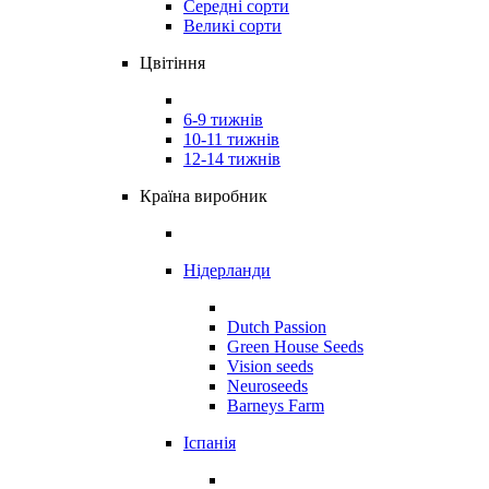
Середні сорти
Великі сорти
Цвітіння
6-9 тижнів
10-11 тижнів
12-14 тижнів
Країна виробник
Нідерланди
Dutch Passion
Green House Seeds
Vision seeds
Neuroseeds
Barneys Farm
Іспанія