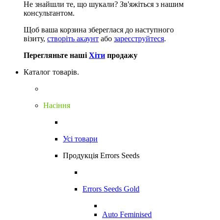
Не знайшли те, що шукали?
Зв'яжіться з нашим
консультантом.
Щоб ваша корзина збереглася до наступного
візиту,
створіть акаунт
або
зареєструйтеся
.
Перегляньте наші
Хіти
продажу
Каталог товарів.
Насіння
Усі товари
Продукція Errors Seeds
Errors Seeds Gold
Auto Feminised