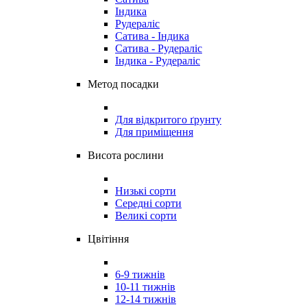
Індика
Рудераліс
Сатива - Індика
Сатива - Рудераліс
Індика - Рудераліс
Метод посадки
Для відкритого ґрунту
Для приміщення
Висота рослини
Низькі сорти
Середні сорти
Великі сорти
Цвітіння
6-9 тижнів
10-11 тижнів
12-14 тижнів