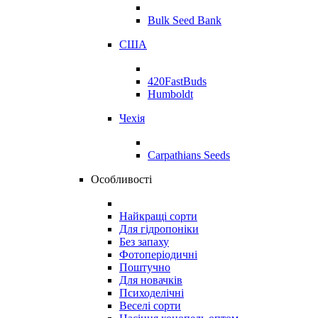
Bulk Seed Bank
США
420FastBuds
Humboldt
Чехія
Carpathians Seeds
Особливості
Найкращі сорти
Для гідропоніки
Без запаху
Фотоперіодичні
Поштучно
Для новачків
Психоделічні
Веселі сорти