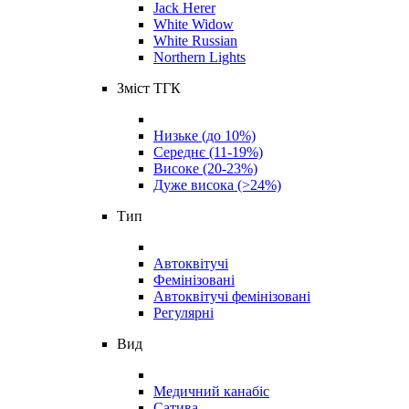
Jack Herer
White Widow
White Russian
Northern Lights
Зміст ТГК
Низьке (до 10%)
Середнє (11-19%)
Високе (20-23%)
Дуже висока (>24%)
Тип
Автоквітучі
Фемінізовані
Автоквітучі фемінізовані
Регулярні
Вид
Медичний канабіс
Сатива