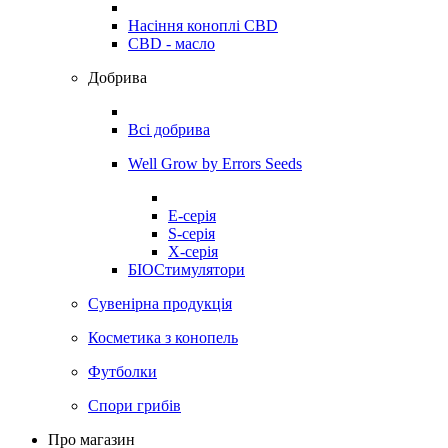
Насіння коноплі CBD
CBD - масло
Добрива
Всі добрива
Well Grow by Errors Seeds
E-серія
S-серія
X-серія
БІОСтимулятори
Сувенірна продукція
Косметика з конопель
Футболки
Спори грибів
Про магазин