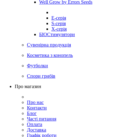
Well Grow by Errors Seeds
E-серія
S-серія
X-серія
БІОСтимулятори
Сувенірна продукція
Косметика з конопель
Футболки
Спори грибів
Про магазин
Про нас
Контакти
Блог
Часті питання
Оплата
Доставка
Графік роботи