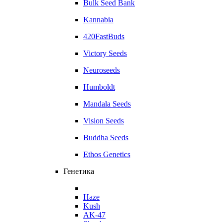
Bulk Seed Bank
Kannabia
420FastBuds
Victory Seeds
Neuroseeds
Humboldt
Mandala Seeds
Vision Seeds
Buddha Seeds
Ethos Genetics
Генетика
Haze
Kush
AK-47