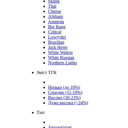
Skunk
Thai
Cheese
Afghani
Amnesia
Big Bang
Critical
Lowryder
Brazilian
Jack Herer
White Widow
White Russian
Northern Lights
Зміст ТГК
Низьке (до 10%)
Середнє (11-19%)
Високе (20-23%)
Дуже висока (>24%)
Тип
Автоквітучі