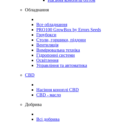
Насіння конопель оптом
Обладнання
Все обладнання
PRO100 GrowBox by Errors Seeds
Гроубокси
Столи, горщики, піддони
Вентиляція
Вимірювальна техніка
Гідропонні системи
Освітлення
Управління та автоматика
CBD
Насіння коноплі CBD
CBD - масло
Добрива
Всі добрива