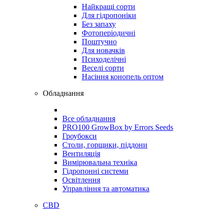
Найкращі сорти
Для гідропоніки
Без запаху
Фотоперіодичні
Поштучно
Для новачків
Психоделічні
Веселі сорти
Насіння конопель оптом
Обладнання
Все обладнання
PRO100 GrowBox by Errors Seeds
Гроубокси
Столи, горщики, піддони
Вентиляція
Вимірювальна техніка
Гідропонні системи
Освітлення
Управління та автоматика
CBD