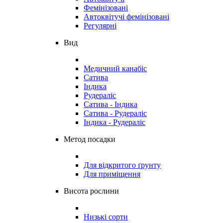
Фемінізовані
Автоквітучі фемінізовані
Регулярні
Вид
Медичний канабіс
Сатива
Індика
Рудераліс
Сатива - Індика
Сатива - Рудераліс
Індика - Рудераліс
Метод посадки
Для відкритого ґрунту
Для приміщення
Висота рослини
Низькі сорти