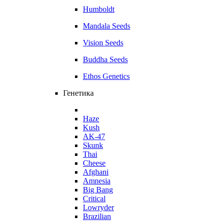
Humboldt
Mandala Seeds
Vision Seeds
Buddha Seeds
Ethos Genetics
Генетика
Haze
Kush
AK-47
Skunk
Thai
Cheese
Afghani
Amnesia
Big Bang
Critical
Lowryder
Brazilian