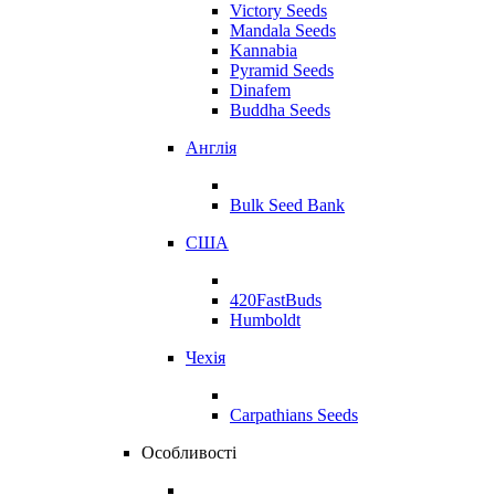
Victory Seeds
Mandala Seeds
Kannabia
Pyramid Seeds
Dinafem
Buddha Seeds
Англія
Bulk Seed Bank
США
420FastBuds
Humboldt
Чехія
Carpathians Seeds
Особливості