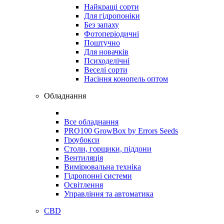
Найкращі сорти
Для гідропоніки
Без запаху
Фотоперіодичні
Поштучно
Для новачків
Психоделічні
Веселі сорти
Насіння конопель оптом
Обладнання
Все обладнання
PRO100 GrowBox by Errors Seeds
Гроубокси
Столи, горщики, піддони
Вентиляція
Вимірювальна техніка
Гідропонні системи
Освітлення
Управління та автоматика
CBD