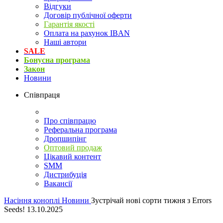
Відгуки
Договір публічної оферти
Гарантія якості
Оплата на рахунок IBAN
Наші автори
SALE
Бонусна програма
Закон
Новини
Співпраця
Про співпрацю
Реферальна програма
Дропшипінг
Оптовий продаж
Цікавий контент
SMM
Дистрибуція
Вакансії
Насіння коноплі
Новини
Зустрічай нові сорти тижня з Errors
Seeds! 13.10.2025