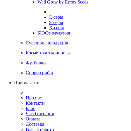
Well Grow by Errors Seeds
E-серія
S-серія
X-серія
БІОСтимулятори
Сувенірна продукція
Косметика з конопель
Футболки
Спори грибів
Про магазин
Про нас
Контакти
Блог
Часті питання
Оплата
Доставка
Графік роботи