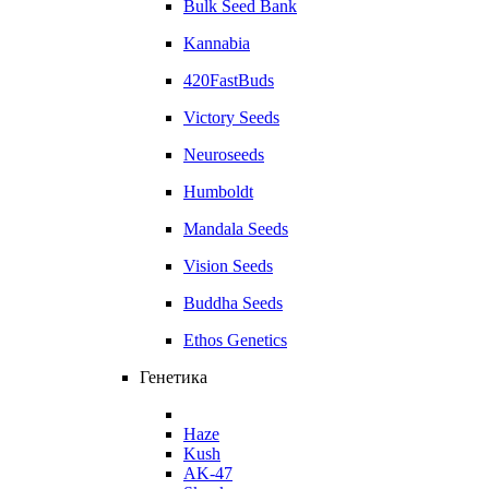
Bulk Seed Bank
Kannabia
420FastBuds
Victory Seeds
Neuroseeds
Humboldt
Mandala Seeds
Vision Seeds
Buddha Seeds
Ethos Genetics
Генетика
Haze
Kush
AK-47