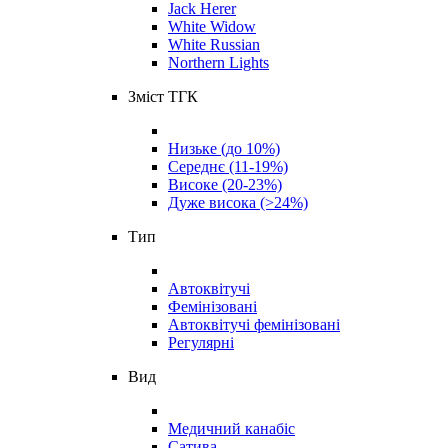
Jack Herer
White Widow
White Russian
Northern Lights
Зміст ТГК
Низьке (до 10%)
Середнє (11-19%)
Високе (20-23%)
Дуже висока (>24%)
Тип
Автоквітучі
Фемінізовані
Автоквітучі фемінізовані
Регулярні
Вид
Медичний канабіс
Сатива