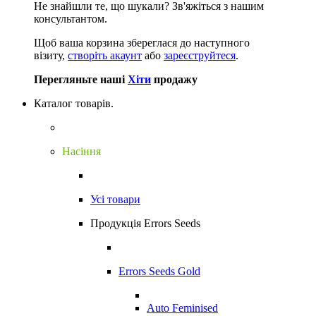
Не знайшли те, що шукали?
Зв'яжіться з нашим
консультантом.
Щоб ваша корзина збереглася до наступного
візиту,
створіть акаунт
або
зареєструйтеся
.
Перегляньте наші
Хіти
продажу
Каталог товарів.
Насіння
Усі товари
Продукція Errors Seeds
Errors Seeds Gold
Auto Feminised