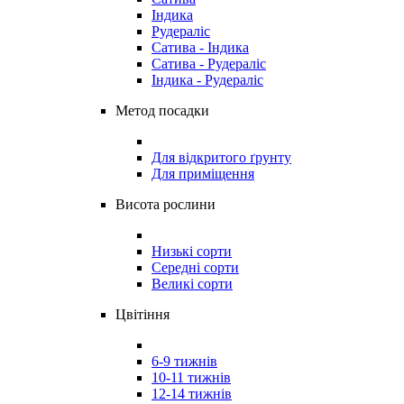
Індика
Рудераліс
Сатива - Індика
Сатива - Рудераліс
Індика - Рудераліс
Метод посадки
Для відкритого ґрунту
Для приміщення
Висота рослини
Низькі сорти
Середні сорти
Великі сорти
Цвітіння
6-9 тижнів
10-11 тижнів
12-14 тижнів