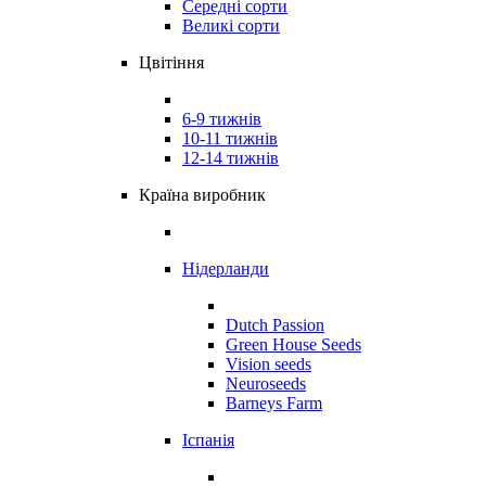
Середні сорти
Великі сорти
Цвітіння
6-9 тижнів
10-11 тижнів
12-14 тижнів
Країна виробник
Нідерланди
Dutch Passion
Green House Seeds
Vision seeds
Neuroseeds
Barneys Farm
Іспанія