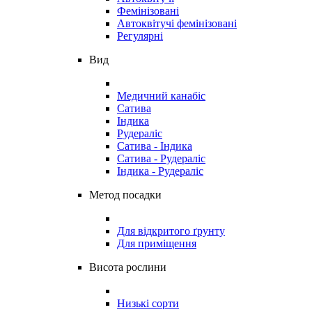
Фемінізовані
Автоквітучі фемінізовані
Регулярні
Вид
Медичний канабіс
Сатива
Індика
Рудераліс
Сатива - Індика
Сатива - Рудераліс
Індика - Рудераліс
Метод посадки
Для відкритого ґрунту
Для приміщення
Висота рослини
Низькі сорти