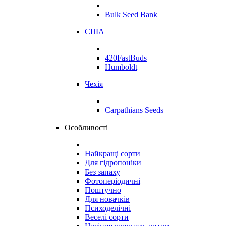
Bulk Seed Bank
США
420FastBuds
Humboldt
Чехія
Carpathians Seeds
Особливості
Найкращі сорти
Для гідропоніки
Без запаху
Фотоперіодичні
Поштучно
Для новачків
Психоделічні
Веселі сорти