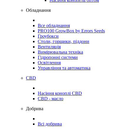
Насіння конопель оптом
Обладнання
Все обладнання
PRO100 GrowBox by Errors Seeds
Гроубокси
Столи, горщики, піддони
Вентиляція
Вимірювальна техніка
Гідропонні системи
Освітлення
Управління та автоматика
CBD
Насіння коноплі CBD
CBD - масло
Добрива
Всі добрива