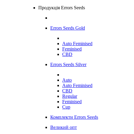
Продукція Errors Seeds
Errors Seeds Gold
Auto Feminised
Feminised
CBD
Errors Seeds Silver
Auto
Auto Feminised
CBD
Regular
Feminised
Cup
Комплекти Errors Seeds
Великий опт