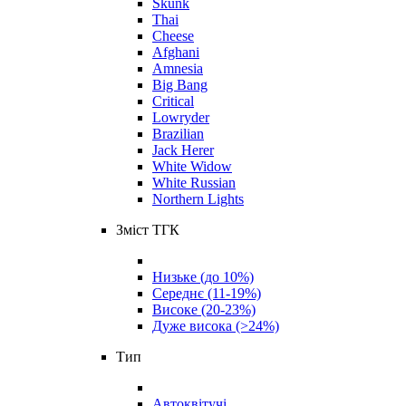
Skunk
Thai
Cheese
Afghani
Amnesia
Big Bang
Critical
Lowryder
Brazilian
Jack Herer
White Widow
White Russian
Northern Lights
Зміст ТГК
Низьке (до 10%)
Середнє (11-19%)
Високе (20-23%)
Дуже висока (>24%)
Тип
Автоквітучі