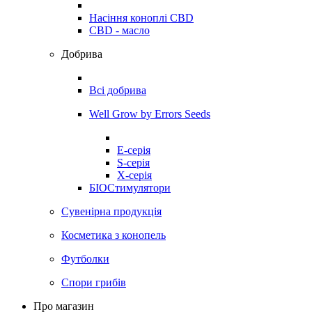
Насіння коноплі CBD
CBD - масло
Добрива
Всі добрива
Well Grow by Errors Seeds
E-серія
S-серія
X-серія
БІОСтимулятори
Сувенірна продукція
Косметика з конопель
Футболки
Спори грибів
Про магазин