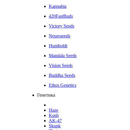
Kannabia
420FastBuds
Victory Seeds
Neuroseeds
Humboldt
Mandala Seeds
Vision Seeds
Buddha Seeds
Ethos Genetics
Генетика
Haze
Kush
AK-47
Skunk