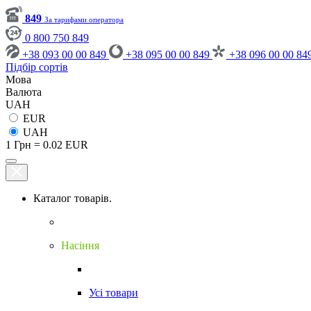
849
За тарифами оператора
0 800 750 849
+38 093 00 00 849
+38 095 00 00 849
+38 096 00 00 84
Підбір сортів
Мова
Валюта
UAH
EUR
UAH
1 Грн = 0.02 EUR
Каталог товарів.
Насіння
Усі товари