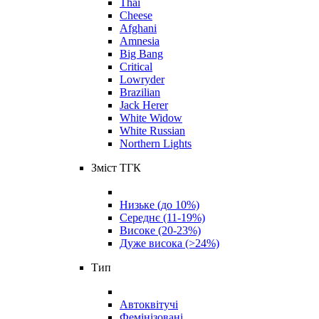
Thai
Cheese
Afghani
Amnesia
Big Bang
Critical
Lowryder
Brazilian
Jack Herer
White Widow
White Russian
Northern Lights
Зміст ТГК
Низьке (до 10%)
Середнє (11-19%)
Високе (20-23%)
Дуже висока (>24%)
Тип
Автоквітучі
Фемінізовані