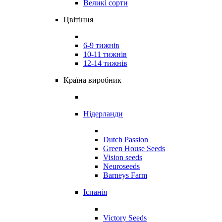
Великі сорти
Цвітіння
6-9 тижнів
10-11 тижнів
12-14 тижнів
Країна виробник
Нідерланди
Dutch Passion
Green House Seeds
Vision seeds
Neuroseeds
Barneys Farm
Іспанія
Victory Seeds