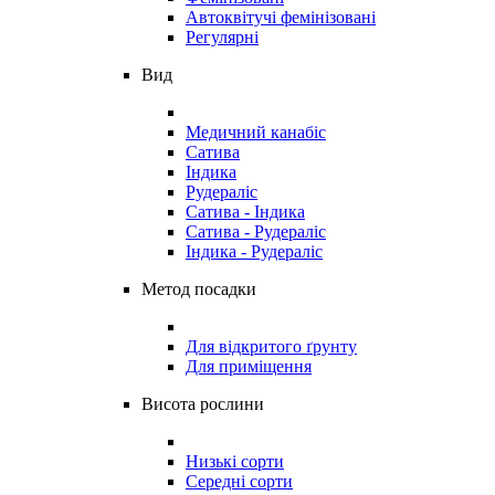
Автоквітучі фемінізовані
Регулярні
Вид
Медичний канабіс
Сатива
Індика
Рудераліс
Сатива - Індика
Сатива - Рудераліс
Індика - Рудераліс
Метод посадки
Для відкритого ґрунту
Для приміщення
Висота рослини
Низькі сорти
Середні сорти