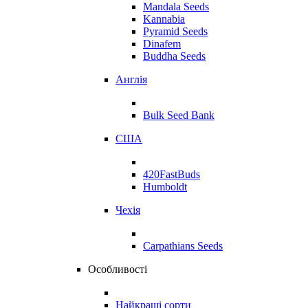
Mandala Seeds
Kannabia
Pyramid Seeds
Dinafem
Buddha Seeds
Англія
Bulk Seed Bank
США
420FastBuds
Humboldt
Чехія
Carpathians Seeds
Особливості
Найкращі сорти