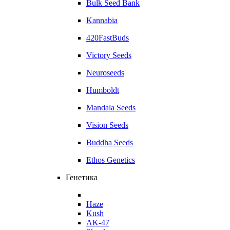
Bulk Seed Bank
Kannabia
420FastBuds
Victory Seeds
Neuroseeds
Humboldt
Mandala Seeds
Vision Seeds
Buddha Seeds
Ethos Genetics
Генетика
Haze
Kush
AK-47