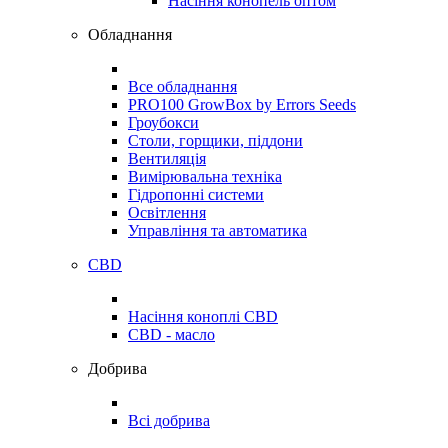
Насіння конопель оптом
Обладнання
Все обладнання
PRO100 GrowBox by Errors Seeds
Гроубокси
Столи, горщики, піддони
Вентиляція
Вимірювальна техніка
Гідропонні системи
Освітлення
Управління та автоматика
CBD
Насіння коноплі CBD
CBD - масло
Добрива
Всі добрива