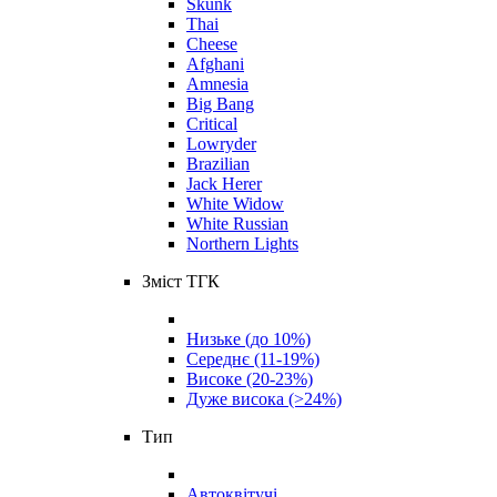
Skunk
Thai
Cheese
Afghani
Amnesia
Big Bang
Critical
Lowryder
Brazilian
Jack Herer
White Widow
White Russian
Northern Lights
Зміст ТГК
Низьке (до 10%)
Середнє (11-19%)
Високе (20-23%)
Дуже висока (>24%)
Тип
Автоквітучі