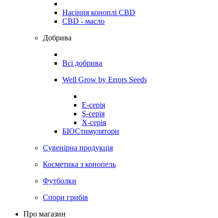
Насіння коноплі CBD
CBD - масло
Добрива
Всі добрива
Well Grow by Errors Seeds
E-серія
S-серія
X-серія
БІОСтимулятори
Сувенірна продукція
Косметика з конопель
Футболки
Спори грибів
Про магазин