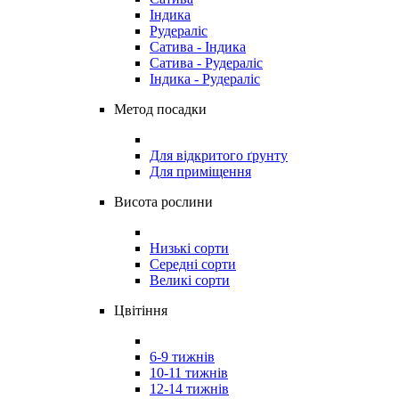
Індика
Рудераліс
Сатива - Індика
Сатива - Рудераліс
Індика - Рудераліс
Метод посадки
Для відкритого ґрунту
Для приміщення
Висота рослини
Низькі сорти
Середні сорти
Великі сорти
Цвітіння
6-9 тижнів
10-11 тижнів
12-14 тижнів