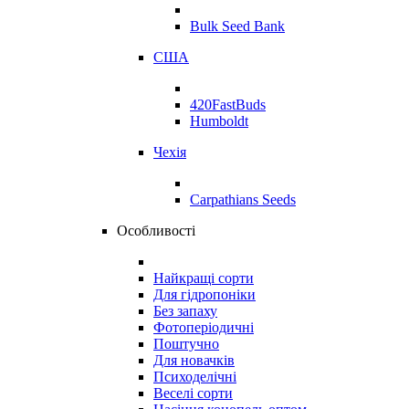
Bulk Seed Bank
США
420FastBuds
Humboldt
Чехія
Carpathians Seeds
Особливості
Найкращі сорти
Для гідропоніки
Без запаху
Фотоперіодичні
Поштучно
Для новачків
Психоделічні
Веселі сорти