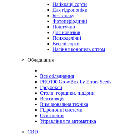
Найкращі сорти
Для гідропоніки
Без запаху
Фотоперіодичні
Поштучно
Для новачків
Психоделічні
Веселі сорти
Насіння конопель оптом
Обладнання
Все обладнання
PRO100 GrowBox by Errors Seeds
Гроубокси
Столи, горщики, піддони
Вентиляція
Вимірювальна техніка
Гідропонні системи
Освітлення
Управління та автоматика
CBD