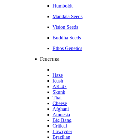
Humboldt
Mandala Seeds
Vision Seeds
Buddha Seeds
Ethos Genetics
Генетика
Haze
Kush
AK-47
Skunk
Thai
Cheese
Afghani
Amnesia
Big Bang
Critical
Lowryder
Brazilian