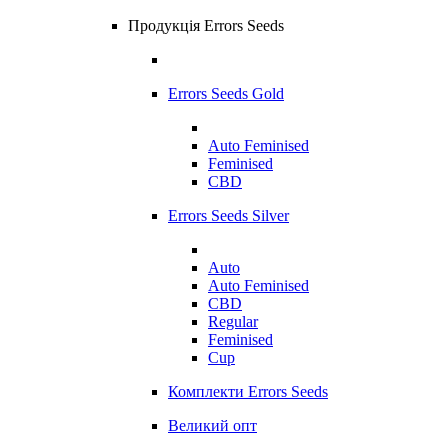
Продукція Errors Seeds
Errors Seeds Gold
Auto Feminised
Feminised
CBD
Errors Seeds Silver
Auto
Auto Feminised
CBD
Regular
Feminised
Cup
Комплекти Errors Seeds
Великий опт