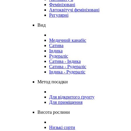
Фемінізовані
Автоквітучі фемінізовані
Регулярні
Вид
Медичний канабіс
Сатива
Індика
Рудераліс
Сатива - Індика
Сатива - Рудераліс
Індика - Рудераліс
Метод посадки
Для відкритого ґрунту
Для приміщення
Висота рослини
Низькі сорти