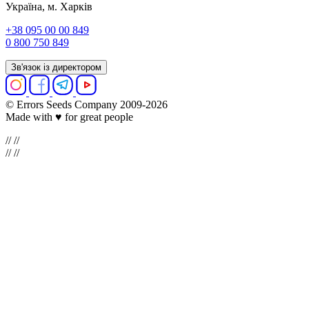
Україна, м. Харків
+38 095 00 00 849
0 800 750 849
Зв'язок із директором
© Errors Seeds Company 2009-2026
Made with ♥ for great people
//
//
//
//