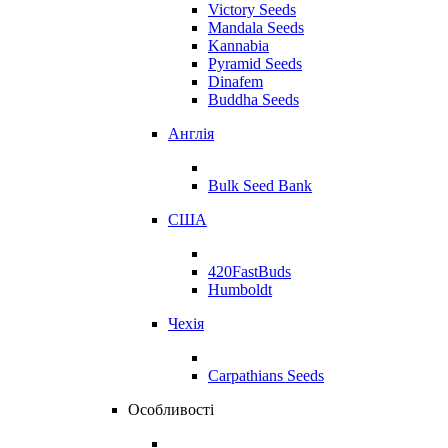
Victory Seeds
Mandala Seeds
Kannabia
Pyramid Seeds
Dinafem
Buddha Seeds
Англія
Bulk Seed Bank
США
420FastBuds
Humboldt
Чехія
Carpathians Seeds
Особливості