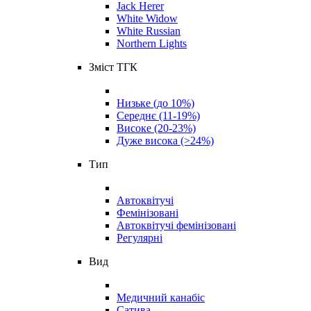
Jack Herer
White Widow
White Russian
Northern Lights
Зміст ТГК
Низьке (до 10%)
Середнє (11-19%)
Високе (20-23%)
Дуже висока (>24%)
Тип
Автоквітучі
Фемінізовані
Автоквітучі фемінізовані
Регулярні
Вид
Медичний канабіс
Сатива