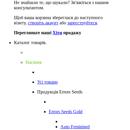
Не знайшли те, що шукали?
Зв'яжіться з нашим
консультантом.
Щоб ваша корзина збереглася до наступного
візиту,
створіть акаунт
або
зареєструйтеся
.
Перегляньте наші
Хіти
продажу
Каталог товарів.
Насіння
Усі товари
Продукція Errors Seeds
Errors Seeds Gold
Auto Feminised