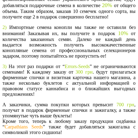
20%
добавляться подарочные семена в количестве
от общего
объема. Таким образом, заказав 10 семечек одного сорта, вы
получите еще 2 в подарок совершенно бесплатно!
2)
Импортные семена конопли мы также не оставили без
10%
внимания! Заказывая их, вы получите в подарок
от
количества заказанных семян. Далеко не каждый день
выдается возможность получить высококачественные
конопляные семена от профессиональных селекционеров
задаром, поэтому попытайтесь не пропустить ее!
3)
На этот раз подарки от “
Errors-Seeds
” не ограничиваются
семенами!
К каждому заказу от
300 грн
. будут прилагаться
фирменные спички и визитная карточка нашего магазина, а
также несколько буклетов с актуальной информацией о
правовом статусе каннабиса и о ближайших выгодных
предложениях!
А заказчики, сумма покупки которых превысит
700 грн
,
получат в подарок фирменные спички и зажигалку, а также
упомянутые чуть выше буклеты!
Кроме того, теперь к любому заказу продукции сидбанка
“
Carpathians Seeds
” также будет добавляться зажигалка с
символикой этого сидшопа!