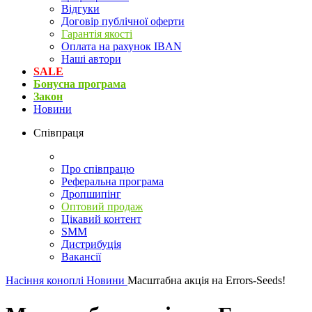
Відгуки
Договір публічної оферти
Гарантія якості
Оплата на рахунок IBAN
Наші автори
SALE
Бонусна програма
Закон
Новини
Співпраця
Про співпрацю
Реферальна програма
Дропшипінг
Оптовий продаж
Цікавий контент
SMM
Дистрибуція
Вакансії
Насіння коноплі
Новини
Масштабна акція на Errors-Seeds!