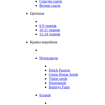
Середні сорти
Великі сорти
Цвітіння
6-9 тижнів
10-11 тижнів
12-14 тижнів
Країна виробник
Нідерланди
Dutch Passion
Green House Seeds
Vision seeds
Neuroseeds
Barneys Farm
Іспанія