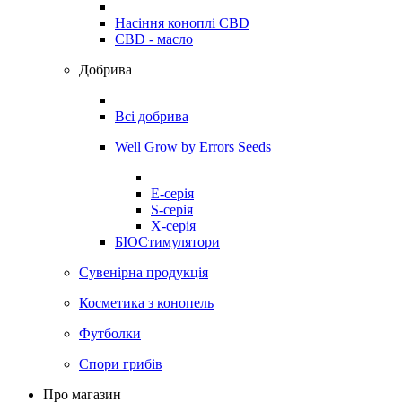
Насіння коноплі CBD
CBD - масло
Добрива
Всі добрива
Well Grow by Errors Seeds
E-серія
S-серія
X-серія
БІОСтимулятори
Сувенірна продукція
Косметика з конопель
Футболки
Спори грибів
Про магазин