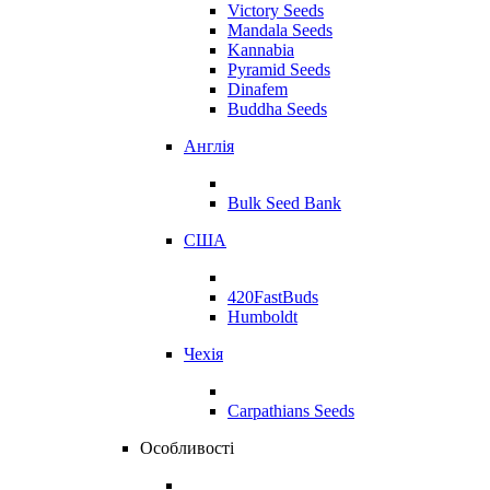
Victory Seeds
Mandala Seeds
Kannabia
Pyramid Seeds
Dinafem
Buddha Seeds
Англія
Bulk Seed Bank
США
420FastBuds
Humboldt
Чехія
Carpathians Seeds
Особливості