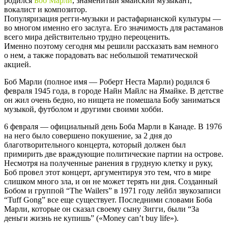
родился
Боб Марли
, знаменитый ямайский музыкант,
вокалист и композитор.
Популяризация регги-музыки и растафарианской культуры —
во многом именно его заслуга. Его значимость для растаманов
всего мира действительно трудно переоценить.
Именно поэтому сегодня мы решили рассказать вам немного
о нем, а также порадовать вас небольшой тематической
акцией.
Боб Марли (полное имя — Роберт Неста Марли) родился 6
февраля 1945 года, в городе Найн Майлс на Ямайке. В детстве
он жил очень бедно, но нищета не помешала Бобу заниматься
музыкой, футболом и другими своими хобби.
6 февраля — официальный день Боба Марли в Канаде.
В 1976
на него было совершено покушение, за 2 дня до
благотворительного концерта, который должен был
примирить две враждующие политические партии на острове.
Несмотря на полученные ранения в грудную клетку и руку,
Боб провел этот концерт, аргументируя это тем, что в мире
слишком много зла, и он не может терять ни дня.
Созданный
Бобом и группой “The Wailers” в 1971 году лейбл звукозаписи
“Tuff Gong” все еще существует.
Последними словами Боба
Марли, которые он сказал своему сыну Зигги, были “За
деньги жизнь не купишь” («Money can’t buy life»).