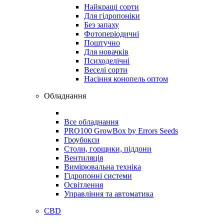
Найкращі сорти
Для гідропоніки
Без запаху
Фотоперіодичні
Поштучно
Для новачків
Психоделічні
Веселі сорти
Насіння конопель оптом
Обладнання
Все обладнання
PRO100 GrowBox by Errors Seeds
Гроубокси
Столи, горщики, піддони
Вентиляція
Вимірювальна техніка
Гідропонні системи
Освітлення
Управління та автоматика
CBD