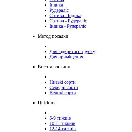
Індика
Рудераліс
Сатива - Індика
Сатива - Рудераліс
Індика - Рудераліс
Метод посадки
Для відкритого ґрунту
Для приміщення
Висота рослини
Низькі сорти
Середні сорти
Великі сорти
Цвітіння
6-9 тижнів
10-11 тижнів
12-14 тижнів