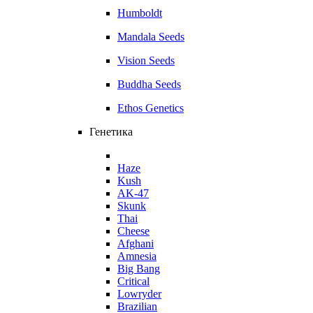
Humboldt
Mandala Seeds
Vision Seeds
Buddha Seeds
Ethos Genetics
Генетика
Haze
Kush
AK-47
Skunk
Thai
Cheese
Afghani
Amnesia
Big Bang
Critical
Lowryder
Brazilian