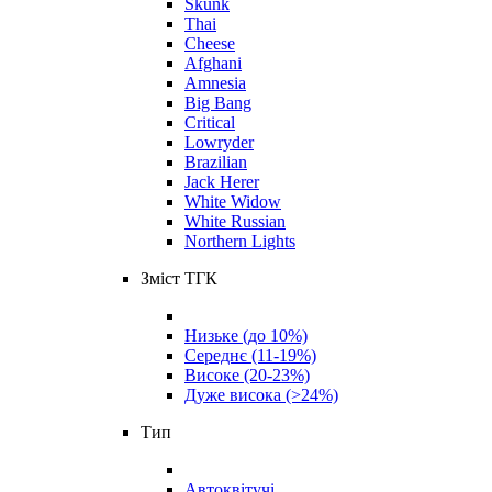
Skunk
Thai
Cheese
Afghani
Amnesia
Big Bang
Critical
Lowryder
Brazilian
Jack Herer
White Widow
White Russian
Northern Lights
Зміст ТГК
Низьке (до 10%)
Середнє (11-19%)
Високе (20-23%)
Дуже висока (>24%)
Тип
Автоквітучі