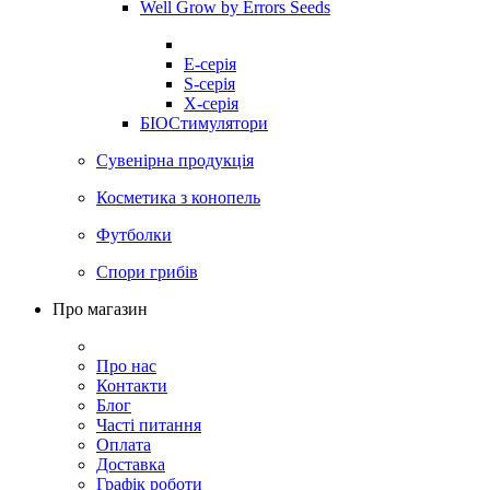
Well Grow by Errors Seeds
E-серія
S-серія
X-серія
БІОСтимулятори
Сувенірна продукція
Косметика з конопель
Футболки
Спори грибів
Про магазин
Про нас
Контакти
Блог
Часті питання
Оплата
Доставка
Графік роботи