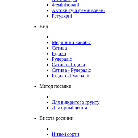
Фемінізовані
Автоквітучі фемінізовані
Регулярні
Вид
Медичний канабіс
Сатива
Індика
Рудераліс
Сатива - Індика
Сатива - Рудераліс
Індика - Рудераліс
Метод посадки
Для відкритого ґрунту
Для приміщення
Висота рослини
Низькі сорти