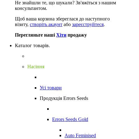
Не знайшли те, що шукали?
Зв'яжіться з нашим
консультантом.
Щоб ваша корзина збереглася до наступного
візиту,
створіть акаунт
або
зареєструйтеся
.
Перегляньте наші
Хіти
продажу
Каталог товарів.
Насіння
Усі товари
Продукція Errors Seeds
Errors Seeds Gold
Auto Feminised