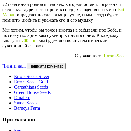
72 года назад родился человек, который оставил огромный
след в культуре растафари и в сердцах людей всего мира.
Боб
Марли
определенно сделал мир лучше, и мы всегда будем
помнить, любить и уважать его и его музыку.
Мы хотим, чтобы вы тоже никогда не забывали про Боба, и
поэтому подарим вам сувенир в память о нем. К каждому
заказу от
700 грн
. мы будем добавлять тематический
сувенирный флажок.
С уважением,
Errors-Seeds
.
Читати далі
Написати коментар
Errors Seeds Silver
Errors Seeds Gold
Carpathians Seeds
Green House Seeds
Dinafem
Sweet Seeds
Barneys Farm
Про магазин
Блог