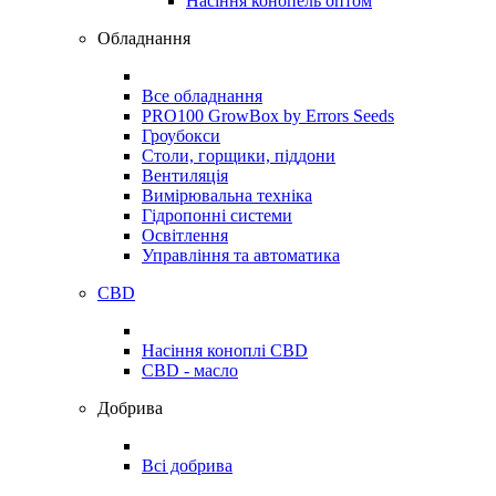
Насіння конопель оптом
Обладнання
Все обладнання
PRO100 GrowBox by Errors Seeds
Гроубокси
Столи, горщики, піддони
Вентиляція
Вимірювальна техніка
Гідропонні системи
Освітлення
Управління та автоматика
CBD
Насіння коноплі CBD
CBD - масло
Добрива
Всі добрива