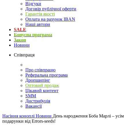
Відгуки
Договір публічної оферти
Гарантія якості
Оплата на рахунок IBAN
Наші автори
SALE
Бонусна програма
Закон
Новини
Співпраця
Про співпрацю
Реферальна програма
Дропшипінг
Оптовий продаж
Цікавий контент
SMM
Дистрибуція
Вакансії
Насіння коноплі
Новини
День народження Боба Марлі – усім
подарунки від Errors-seeds!