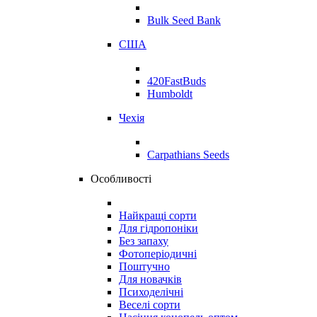
Bulk Seed Bank
США
420FastBuds
Humboldt
Чехія
Carpathians Seeds
Особливості
Найкращі сорти
Для гідропоніки
Без запаху
Фотоперіодичні
Поштучно
Для новачків
Психоделічні
Веселі сорти