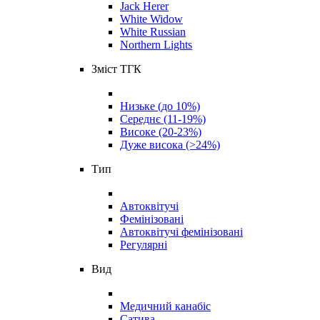
Jack Herer
White Widow
White Russian
Northern Lights
Зміст ТГК
Низьке (до 10%)
Середнє (11-19%)
Високе (20-23%)
Дуже висока (>24%)
Тип
Автоквітучі
Фемінізовані
Автоквітучі фемінізовані
Регулярні
Вид
Медичний канабіс
Сатива