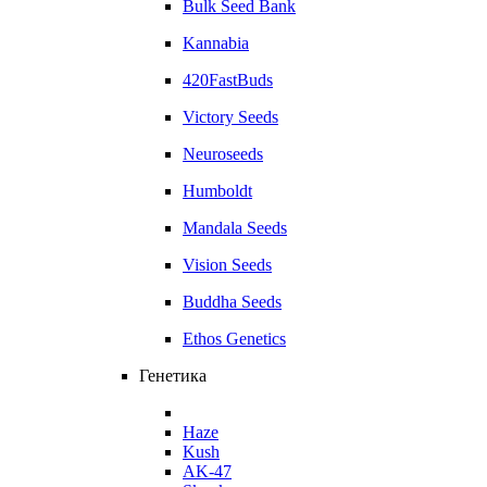
Bulk Seed Bank
Kannabia
420FastBuds
Victory Seeds
Neuroseeds
Humboldt
Mandala Seeds
Vision Seeds
Buddha Seeds
Ethos Genetics
Генетика
Haze
Kush
AK-47