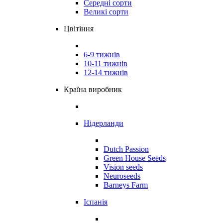
Середні сорти
Великі сорти
Цвітіння
6-9 тижнів
10-11 тижнів
12-14 тижнів
Країна виробник
Нідерланди
Dutch Passion
Green House Seeds
Vision seeds
Neuroseeds
Barneys Farm
Іспанія