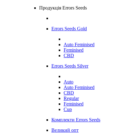
Продукція Errors Seeds
Errors Seeds Gold
Auto Feminised
Feminised
CBD
Errors Seeds Silver
Auto
Auto Feminised
CBD
Regular
Feminised
Cup
Комплекти Errors Seeds
Великий опт