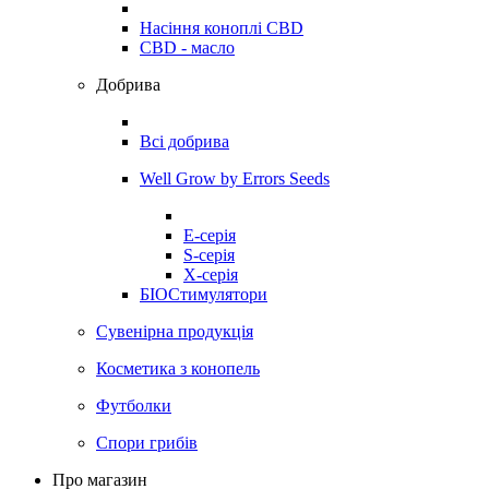
Насіння коноплі CBD
CBD - масло
Добрива
Всі добрива
Well Grow by Errors Seeds
E-серія
S-серія
X-серія
БІОСтимулятори
Сувенірна продукція
Косметика з конопель
Футболки
Спори грибів
Про магазин