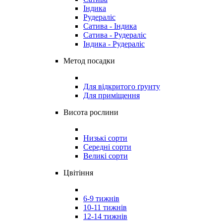
Індика
Рудераліс
Сатива - Індика
Сатива - Рудераліс
Індика - Рудераліс
Метод посадки
Для відкритого ґрунту
Для приміщення
Висота рослини
Низькі сорти
Середні сорти
Великі сорти
Цвітіння
6-9 тижнів
10-11 тижнів
12-14 тижнів