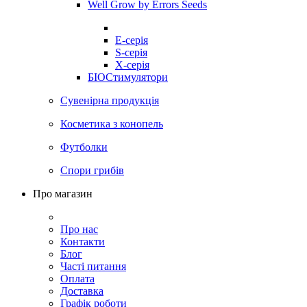
Well Grow by Errors Seeds
E-серія
S-серія
X-серія
БІОСтимулятори
Сувенірна продукція
Косметика з конопель
Футболки
Спори грибів
Про магазин
Про нас
Контакти
Блог
Часті питання
Оплата
Доставка
Графік роботи