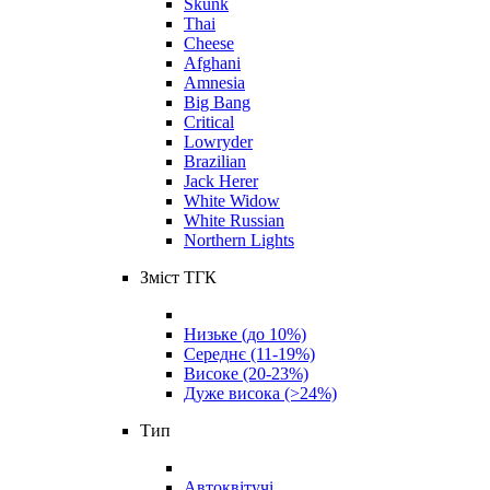
Skunk
Thai
Cheese
Afghani
Amnesia
Big Bang
Critical
Lowryder
Brazilian
Jack Herer
White Widow
White Russian
Northern Lights
Зміст ТГК
Низьке (до 10%)
Середнє (11-19%)
Високе (20-23%)
Дуже висока (>24%)
Тип
Автоквітучі