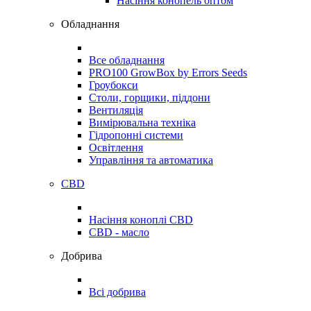
Насіння конопель оптом
Обладнання
Все обладнання
PRO100 GrowBox by Errors Seeds
Гроубокси
Столи, горщики, піддони
Вентиляція
Вимірювальна техніка
Гідропонні системи
Освітлення
Управління та автоматика
CBD
Насіння коноплі CBD
CBD - масло
Добрива
Всі добрива