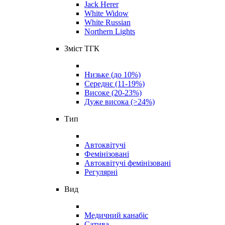
Jack Herer
White Widow
White Russian
Northern Lights
Зміст ТГК
Низьке (до 10%)
Середнє (11-19%)
Високе (20-23%)
Дуже висока (>24%)
Тип
Автоквітучі
Фемінізовані
Автоквітучі фемінізовані
Регулярні
Вид
Медичний канабіс
Сатива