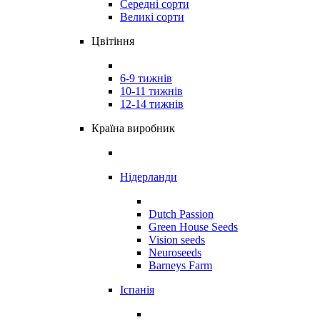
Середні сорти
Великі сорти
Цвітіння
6-9 тижнів
10-11 тижнів
12-14 тижнів
Країна виробник
Нідерланди
Dutch Passion
Green House Seeds
Vision seeds
Neuroseeds
Barneys Farm
Іспанія