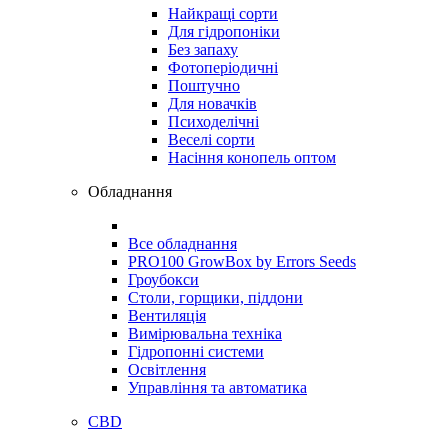
Найкращі сорти
Для гідропоніки
Без запаху
Фотоперіодичні
Поштучно
Для новачків
Психоделічні
Веселі сорти
Насіння конопель оптом
Обладнання
Все обладнання
PRO100 GrowBox by Errors Seeds
Гроубокси
Столи, горщики, піддони
Вентиляція
Вимірювальна техніка
Гідропонні системи
Освітлення
Управління та автоматика
CBD