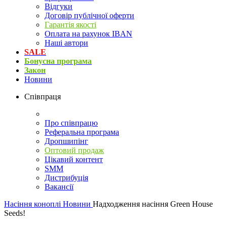
Відгуки
Договір публічної оферти
Гарантія якості
Оплата на рахунок IBAN
Наші автори
SALE
Бонусна програма
Закон
Новини
Співпраця
Про співпрацю
Реферальна програма
Дропшипінг
Оптовий продаж
Цікавий контент
SMM
Дистрибуція
Вакансії
Насіння коноплі
Новини
Надходження насіння Green House
Seeds!