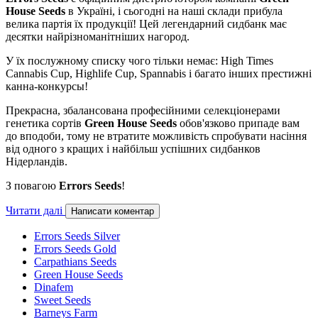
House Seeds
в Україні, і сьогодні на наші склади прибула
велика партія їх продукції! Цей легендарний сидбанк має
десятки найрізноманітніших нагород.
У їх послужному списку чого тільки немає: High Times
Cannabis Cup, Highlife Cup, Spannabis і багато інших престижні
канна-конкурсы!
Прекрасна, збалансована професійними селекціонерами
генетика сортів
Green House Seeds
обов'язково припаде вам
до вподоби, тому не втратите можливість спробувати насіння
від одного з кращих і найбільш успішних сидбанков
Нідерландів.
З повагою
Errors Seeds
!
Читати далі
Написати коментар
Errors Seeds Silver
Errors Seeds Gold
Carpathians Seeds
Green House Seeds
Dinafem
Sweet Seeds
Barneys Farm