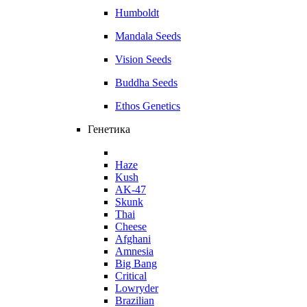
Humboldt
Mandala Seeds
Vision Seeds
Buddha Seeds
Ethos Genetics
Генетика
Haze
Kush
AK-47
Skunk
Thai
Cheese
Afghani
Amnesia
Big Bang
Critical
Lowryder
Brazilian