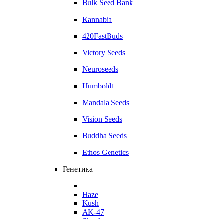
Bulk Seed Bank
Kannabia
420FastBuds
Victory Seeds
Neuroseeds
Humboldt
Mandala Seeds
Vision Seeds
Buddha Seeds
Ethos Genetics
Генетика
Haze
Kush
AK-47