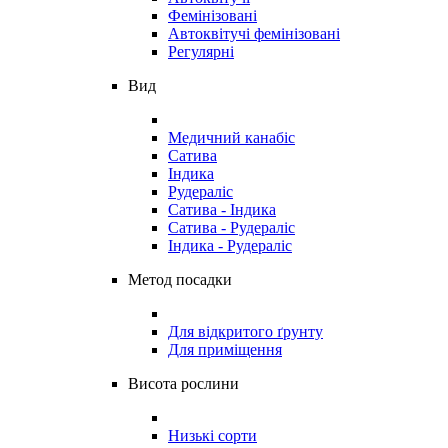
Фемінізовані
Автоквітучі фемінізовані
Регулярні
Вид
Медичний канабіс
Сатива
Індика
Рудераліс
Сатива - Індика
Сатива - Рудераліс
Індика - Рудераліс
Метод посадки
Для відкритого ґрунту
Для приміщення
Висота рослини
Низькі сорти