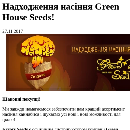
Надходження насіння Green
House Seeds!
27.11.2017
Шановні покупці!
Ми завжди намагаємося забезпечити вам кращий асортимент
насіння каннабиса і шукаємо усі нові і нові можливості для
цього!
Errors Seeds
є офіційним дистриб'ютором компанії
Green