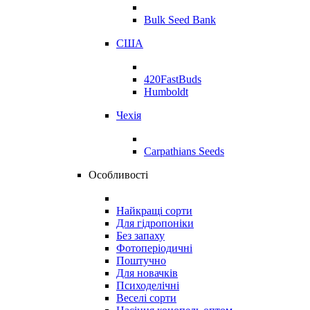
Bulk Seed Bank
США
420FastBuds
Humboldt
Чехія
Carpathians Seeds
Особливості
Найкращі сорти
Для гідропоніки
Без запаху
Фотоперіодичні
Поштучно
Для новачків
Психоделічні
Веселі сорти