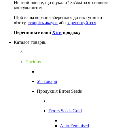
Не знайшли те, що шукали?
Зв'яжіться з нашим
консультантом.
Щоб ваша корзина збереглася до наступного
візиту,
створіть акаунт
або
зареєструйтеся
.
Перегляньте наші
Хіти
продажу
Каталог товарів.
Насіння
Усі товари
Продукція Errors Seeds
Errors Seeds Gold
Auto Feminised