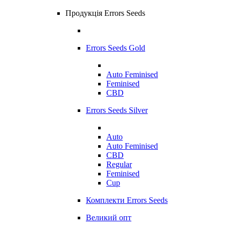
Продукція Errors Seeds
Errors Seeds Gold
Auto Feminised
Feminised
CBD
Errors Seeds Silver
Auto
Auto Feminised
CBD
Regular
Feminised
Cup
Комплекти Errors Seeds
Великий опт