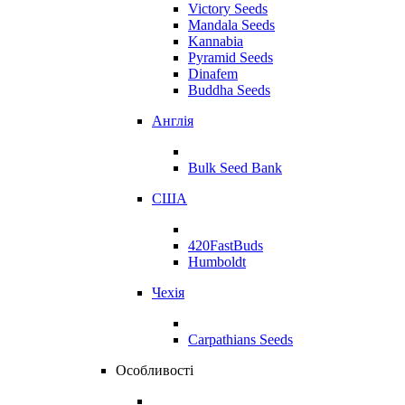
Victory Seeds
Mandala Seeds
Kannabia
Pyramid Seeds
Dinafem
Buddha Seeds
Англія
Bulk Seed Bank
США
420FastBuds
Humboldt
Чехія
Carpathians Seeds
Особливості