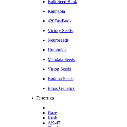
Bulk Seed Bank
Kannabia
420FastBuds
Victory Seeds
Neuroseeds
Humboldt
Mandala Seeds
Vision Seeds
Buddha Seeds
Ethos Genetics
Генетика
Haze
Kush
AK-47