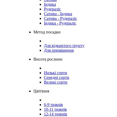
Індика
Рудераліс
Сатива - Індика
Сатива - Рудераліс
Індика - Рудераліс
Метод посадки
Для відкритого ґрунту
Для приміщення
Висота рослини
Низькі сорти
Середні сорти
Великі сорти
Цвітіння
6-9 тижнів
10-11 тижнів
12-14 тижнів