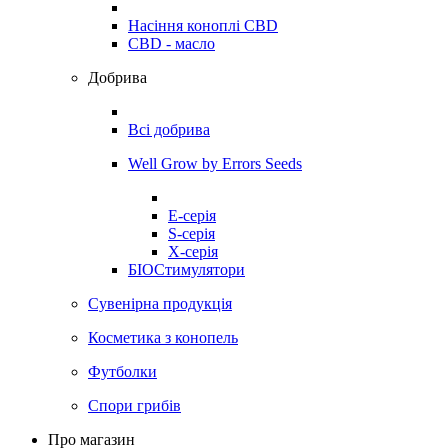
Насіння коноплі CBD
CBD - масло
Добрива
Всі добрива
Well Grow by Errors Seeds
E-серія
S-серія
X-серія
БІОСтимулятори
Сувенірна продукція
Косметика з конопель
Футболки
Спори грибів
Про магазин