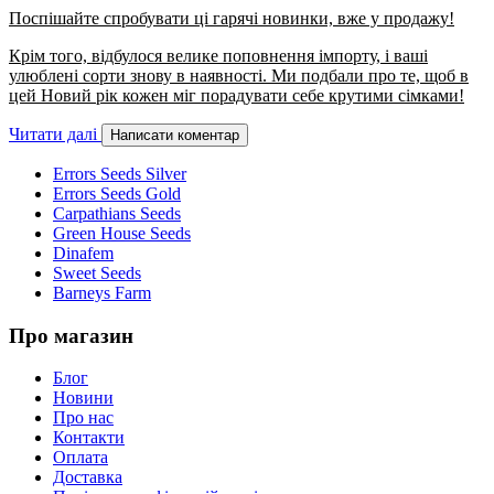
Поспішайте спробувати ці гарячі новинки, вже у продажу!
Крім того, відбулося велике поповнення імпорту, і ваші
улюблені сорти знову в наявності. Ми подбали про те, щоб в
цей Новий рік кожен міг порадувати себе крутими сімками!
Читати далі
Написати коментар
Errors Seeds Silver
Errors Seeds Gold
Carpathians Seeds
Green House Seeds
Dinafem
Sweet Seeds
Barneys Farm
Про магазин
Блог
Новини
Про нас
Контакти
Оплата
Доставка