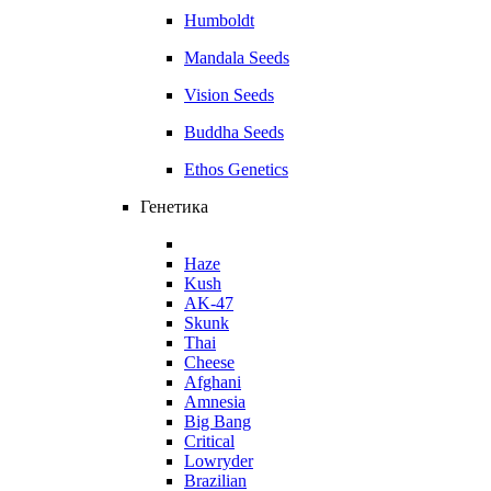
Humboldt
Mandala Seeds
Vision Seeds
Buddha Seeds
Ethos Genetics
Генетика
Haze
Kush
AK-47
Skunk
Thai
Cheese
Afghani
Amnesia
Big Bang
Critical
Lowryder
Brazilian