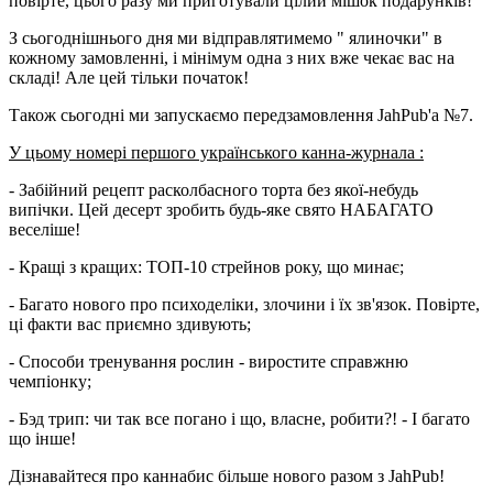
повірте, цього разу ми приготували цілий мішок подарунків!
З сьогоднішнього дня ми відправлятимемо " ялиночки" в
кожному замовленні, і мінімум одна з них вже чекає вас на
складі! Але цей тільки початок!
Також сьогодні ми запускаємо передзамовлення JahPub'a №7.
У цьому номері першого українського канна-журнала :
- Забійний рецепт расколбасного торта без якої-небудь
випічки. Цей десерт зробить будь-яке свято НАБАГАТО
веселіше!
- Кращі з кращих: ТОП-10 стрейнов року, що минає;
- Багато нового про психоделіки, злочини і їх зв'язок. Повірте,
ці факти вас приємно здивують;
- Способи тренування рослин - виростите справжню
чемпіонку;
- Бэд трип: чи так все погано і що, власне, робити?! - І багато
що інше!
Дізнавайтеся про каннабис більше нового разом з JahPub!