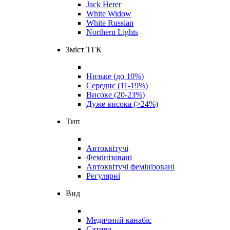
Jack Herer
White Widow
White Russian
Northern Lights
Зміст ТГК
Низьке (до 10%)
Середнє (11-19%)
Високе (20-23%)
Дуже висока (>24%)
Тип
Автоквітучі
Фемінізовані
Автоквітучі фемінізовані
Регулярні
Вид
Медичний канабіс
Сатива