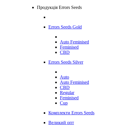
Продукція Errors Seeds
Errors Seeds Gold
Auto Feminised
Feminised
CBD
Errors Seeds Silver
Auto
Auto Feminised
CBD
Regular
Feminised
Cup
Комплекти Errors Seeds
Великий опт