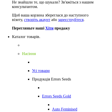
Не знайшли те, що шукали?
Зв'яжіться з нашим
консультантом.
Щоб ваша корзина збереглася до наступного
візиту,
створіть акаунт
або
зареєструйтеся
.
Перегляньте наші
Хіти
продажу
Каталог товарів.
Насіння
Усі товари
Продукція Errors Seeds
Errors Seeds Gold
Auto Feminised