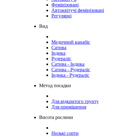
Фемінізовані
Автоквітучі фемінізовані
Регулярні
Вид
Медичний канабіс
Сатива
Індика
Рудераліс
Сатива - Індика
Сатива - Рудераліс
Індика - Рудераліс
Метод посадки
Для відкритого ґрунту
Для приміщення
Висота рослини
Низькі сорти