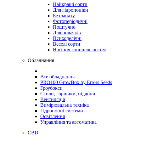
Найкращі сорти
Для гідропоніки
Без запаху
Фотоперіодичні
Поштучно
Для новачків
Психоделічні
Веселі сорти
Насіння конопель оптом
Обладнання
Все обладнання
PRO100 GrowBox by Errors Seeds
Гроубокси
Столи, горщики, піддони
Вентиляція
Вимірювальна техніка
Гідропонні системи
Освітлення
Управління та автоматика
CBD