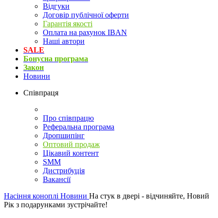
Відгуки
Договір публічної оферти
Гарантія якості
Оплата на рахунок IBAN
Наші автори
SALE
Бонусна програма
Закон
Новини
Співпраця
Про співпрацю
Реферальна програма
Дропшипінг
Оптовий продаж
Цікавий контент
SMM
Дистрибуція
Вакансії
Насіння коноплі
Новини
На стук в двері - відчиняйте, Новий
Рік з подарунками зустрічайте!