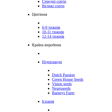
Середні сорти
Великі сорти
Цвітіння
6-9 тижнів
10-11 тижнів
12-14 тижнів
Країна виробник
Нідерланди
Dutch Passion
Green House Seeds
Vision seeds
Neuroseeds
Barneys Farm
Іспанія