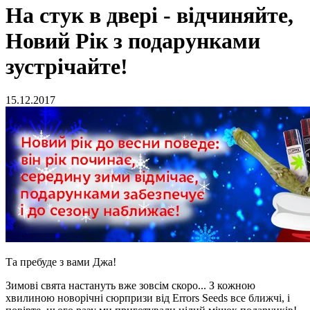
На стук в двері - відчиняйте,
Новий Рік з подарунками
зустрічайте!
15.12.2017
Та пребуде з вами Джа!
Зимові свята настануть вже зовсім скоро... З кожною
хвилиною новорічні сюрпризи від Errors Seeds все ближчі, і