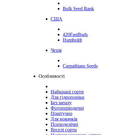
Bulk Seed Bank
США
420FastBuds
Humboldt
Чехія
Carpathians Seeds
Особливості
Найкращі сорти
Для гідропоніки
Без запаху
Фотоперіодичні
Поштучно
Для новачків
Психоделічні
Веселі сорти