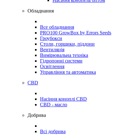
Насіння конопель оптом
Обладнання
Все обладнання
PRO100 GrowBox by Errors Seeds
Гроубокси
Столи, горщики, піддони
Вентиляція
Вимірювальна техніка
Гідропонні системи
Освітлення
Управління та автоматика
CBD
Насіння коноплі CBD
CBD - масло
Добрива
Всі добрива