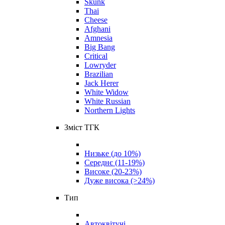
Skunk
Thai
Cheese
Afghani
Amnesia
Big Bang
Critical
Lowryder
Brazilian
Jack Herer
White Widow
White Russian
Northern Lights
Зміст ТГК
Низьке (до 10%)
Середнє (11-19%)
Високе (20-23%)
Дуже висока (>24%)
Тип
Автоквітучі