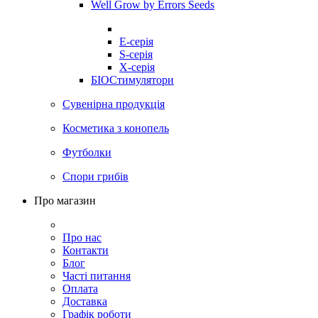
Well Grow by Errors Seeds
E-серія
S-серія
X-серія
БІОСтимулятори
Сувенірна продукція
Косметика з конопель
Футболки
Спори грибів
Про магазин
Про нас
Контакти
Блог
Часті питання
Оплата
Доставка
Графік роботи