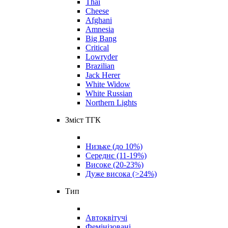
Thai
Cheese
Afghani
Amnesia
Big Bang
Critical
Lowryder
Brazilian
Jack Herer
White Widow
White Russian
Northern Lights
Зміст ТГК
Низьке (до 10%)
Середнє (11-19%)
Високе (20-23%)
Дуже висока (>24%)
Тип
Автоквітучі
Фемінізовані