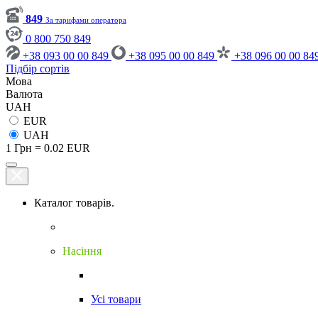
849
За тарифами оператора
0 800 750 849
+38 093 00 00 849
+38 095 00 00 849
+38 096 00 00 84
Підбір сортів
Мова
Валюта
UAH
EUR
UAH
1 Грн = 0.02 EUR
Каталог товарів.
Насіння
Усі товари