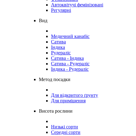
Автоквітучі фемінізовані
Регулярні
Вид
Медичний канабіс
Сатива
Індика
Рудераліс
Сатива - Індика
Сатива - Рудераліс
Індика - Рудераліс
Метод посадки
Для відкритого ґрунту
Для приміщення
Висота рослини
Низькі сорти
Середні сорти