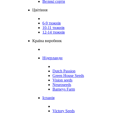
Великі сорти
Цвітіння
6-9 тижнів
10-11 тижнів
12-14 тижнів
Країна виробник
Нідерланди
Dutch Passion
Green House Seeds
Vision seeds
Neuroseeds
Barneys Farm
Іспанія
Victory Seeds