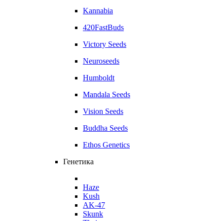
Kannabia
420FastBuds
Victory Seeds
Neuroseeds
Humboldt
Mandala Seeds
Vision Seeds
Buddha Seeds
Ethos Genetics
Генетика
Haze
Kush
AK-47
Skunk