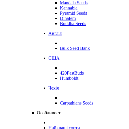
Mandala Seeds
Kannabia
Pyramid Seeds
Dinafem
Buddha Seeds
Англія
Bulk Seed Bank
США
420FastBuds
Humboldt
Чехія
Carpathians Seeds
Особливості
Найкращі сорти