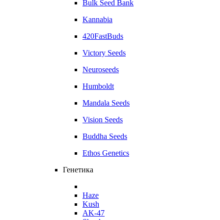
Bulk Seed Bank
Kannabia
420FastBuds
Victory Seeds
Neuroseeds
Humboldt
Mandala Seeds
Vision Seeds
Buddha Seeds
Ethos Genetics
Генетика
Haze
Kush
AK-47