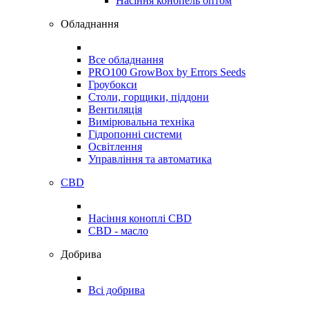
Насіння конопель оптом
Обладнання
Все обладнання
PRO100 GrowBox by Errors Seeds
Гроубокси
Столи, горщики, піддони
Вентиляція
Вимірювальна техніка
Гідропонні системи
Освітлення
Управління та автоматика
CBD
Насіння коноплі CBD
CBD - масло
Добрива
Всі добрива