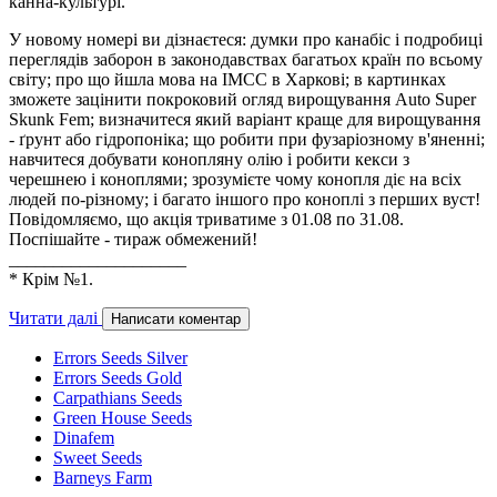
канна-культурі.
У новому номері ви дізнаєтеся: думки про канабіс і подробиці
переглядів заборон в законодавствах багатьох країн по всьому
світу; про що йшла мова на IMCC в Харкові; в картинках
зможете зацінити покроковий огляд вирощування Auto Super
Skunk Fem; визначитеся який варіант краще для вирощування
- ґрунт або гідропоніка; що робити при фузаріозному в'яненні;
навчитеся добувати конопляну олію і робити кекси з
черешнею і коноплями; зрозумієте чому конопля діє на всіх
людей по-різному; і багато іншого про коноплі з перших вуст!
Повідомляємо, що акція триватиме з 01.08 по 31.08.
Поспішайте - тираж обмежений!
____________________
* Крім №1.
Читати далі
Написати коментар
Errors Seeds Silver
Errors Seeds Gold
Carpathians Seeds
Green House Seeds
Dinafem
Sweet Seeds
Barneys Farm