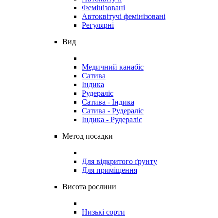
Фемінізовані
Автоквітучі фемінізовані
Регулярні
Вид
Медичний канабіс
Сатива
Індика
Рудераліс
Сатива - Індика
Сатива - Рудераліс
Індика - Рудераліс
Метод посадки
Для відкритого ґрунту
Для приміщення
Висота рослини
Низькі сорти