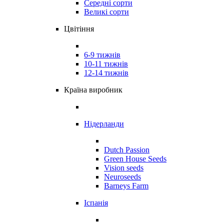
Середні сорти
Великі сорти
Цвітіння
6-9 тижнів
10-11 тижнів
12-14 тижнів
Країна виробник
Нідерланди
Dutch Passion
Green House Seeds
Vision seeds
Neuroseeds
Barneys Farm
Іспанія