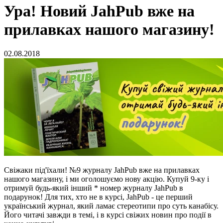
Ура! Новий JahPub вже на
прилавках нашого магазину!
02.08.2018
Свіжаки під'їхали! №9 журналу JahPub вже на прилавках
нашого магазину, і ми оголошуємо нову акцію. Купуй 9-ку і
отримуй будь-який інший * номер журналу JahPub в
подарунок! Для тих, хто не в курсі, JahPub - це перший
український журнал, який ламає стереотипи про суть канабісу.
Його читачі завжди в темі, і в курсі свіжих новин про події в