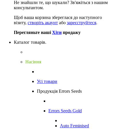
Не знайшли те, що шукали?
Зв'яжіться з нашим
консультантом.
Щоб ваша корзина збереглася до наступного
візиту,
створіть акаунт
або
зареєструйтеся
.
Перегляньте наші
Хіти
продажу
Каталог товарів.
Насіння
Усі товари
Продукція Errors Seeds
Errors Seeds Gold
Auto Feminised