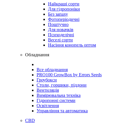
Найкращі сорти
Для гідропоніки
Без запаху
Фотоперіодичні
Поштучно
Для новачків
Психоделічні
Веселі сорти
Насіння конопель оптом
Обладнання
Все обладнання
PRO100 GrowBox by Errors Seeds
Гроубокси
Столи, горщики, піддони
Вентиляція
Вимірювальна техніка
Гідропонні системи
Освітлення
Управління та автоматика
CBD