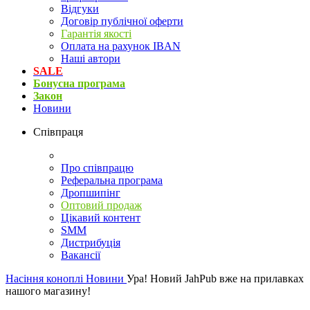
Відгуки
Договір публічної оферти
Гарантія якості
Оплата на рахунок IBAN
Наші автори
SALE
Бонусна програма
Закон
Новини
Співпраця
Про співпрацю
Реферальна програма
Дропшипінг
Оптовий продаж
Цікавий контент
SMM
Дистрибуція
Вакансії
Насіння коноплі
Новини
Ура! Новий JahPub вже на прилавках
нашого магазину!