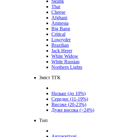
Skunk
Thai
Cheese
Afghani
Amnesia
Big Bang
Critical
Lowryder
Brazilian
Jack Herer
White Widow
White Russian
Northern Lights
Зміст ТГК
Низьке (до 10%)
Середнє (11-19%)
Високе (20-23%)
Дуже висока (>24%)
Тип
Автоквітучі