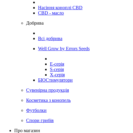
Насіння коноплі CBD
CBD - масло
Добрива
Всі добрива
Well Grow by Errors Seeds
E-серія
S-серія
X-серія
БІОСтимулятори
Сувенірна продукція
Косметика з конопель
Футболки
Спори грибів
Про магазин