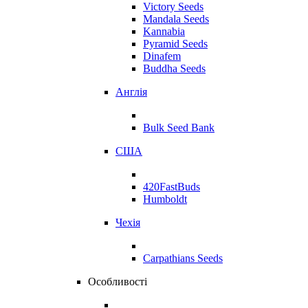
Victory Seeds
Mandala Seeds
Kannabia
Pyramid Seeds
Dinafem
Buddha Seeds
Англія
Bulk Seed Bank
США
420FastBuds
Humboldt
Чехія
Carpathians Seeds
Особливості