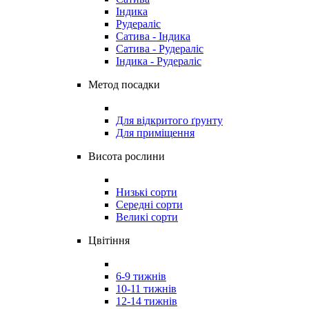
Індика
Рудераліс
Сатива - Індика
Сатива - Рудераліс
Індика - Рудераліс
Метод посадки
Для відкритого ґрунту
Для приміщення
Висота рослини
Низькі сорти
Середні сорти
Великі сорти
Цвітіння
6-9 тижнів
10-11 тижнів
12-14 тижнів