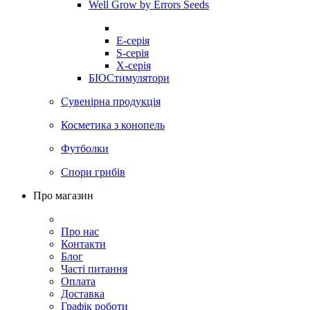
Well Grow by Errors Seeds
E-серія
S-серія
X-серія
БІОСтимулятори
Сувенірна продукція
Косметика з конопель
Футболки
Спори грибів
Про магазин
Про нас
Контакти
Блог
Часті питання
Оплата
Доставка
Графік роботи