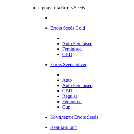
Продукція Errors Seeds
Errors Seeds Gold
Auto Feminised
Feminised
CBD
Errors Seeds Silver
Auto
Auto Feminised
CBD
Regular
Feminised
Cup
Комплекти Errors Seeds
Великий опт