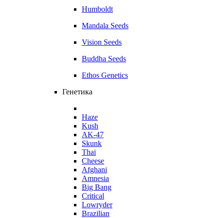
Humboldt
Mandala Seeds
Vision Seeds
Buddha Seeds
Ethos Genetics
Генетика
Haze
Kush
AK-47
Skunk
Thai
Cheese
Afghani
Amnesia
Big Bang
Critical
Lowryder
Brazilian