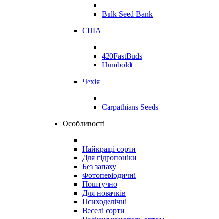
Bulk Seed Bank
США
420FastBuds
Humboldt
Чехія
Carpathians Seeds
Особливості
Найкращі сорти
Для гідропоніки
Без запаху
Фотоперіодичні
Поштучно
Для новачків
Психоделічні
Веселі сорти