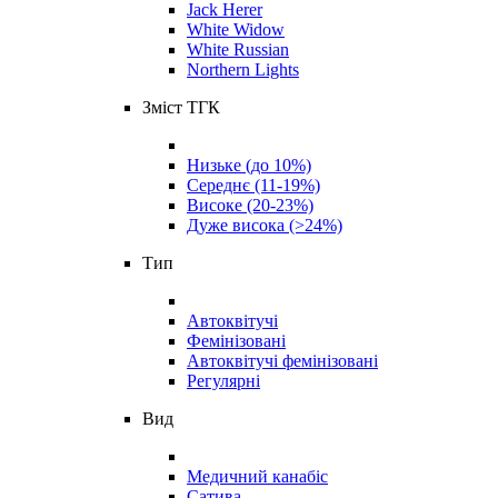
Jack Herer
White Widow
White Russian
Northern Lights
Зміст ТГК
Низьке (до 10%)
Середнє (11-19%)
Високе (20-23%)
Дуже висока (>24%)
Тип
Автоквітучі
Фемінізовані
Автоквітучі фемінізовані
Регулярні
Вид
Медичний канабіс
Сатива