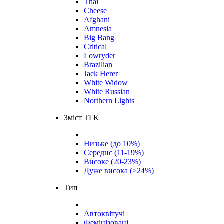
Thai
Cheese
Afghani
Amnesia
Big Bang
Critical
Lowryder
Brazilian
Jack Herer
White Widow
White Russian
Northern Lights
Зміст ТГК
Низьке (до 10%)
Середнє (11-19%)
Високе (20-23%)
Дуже висока (>24%)
Тип
Автоквітучі
Фемінізовані