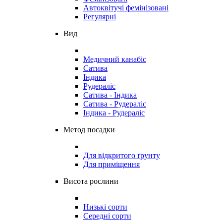
Автоквітучі фемінізовані
Регулярні
Вид
Медичний канабіс
Сатива
Індика
Рудераліс
Сатива - Індика
Сатива - Рудераліс
Індика - Рудераліс
Метод посадки
Для відкритого ґрунту
Для приміщення
Висота рослини
Низькі сорти
Середні сорти