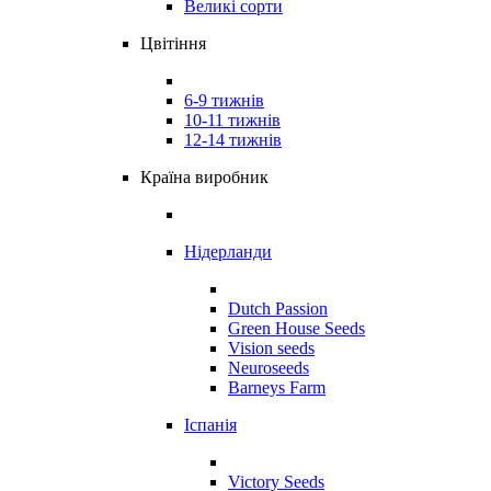
Великі сорти
Цвітіння
6-9 тижнів
10-11 тижнів
12-14 тижнів
Країна виробник
Нідерланди
Dutch Passion
Green House Seeds
Vision seeds
Neuroseeds
Barneys Farm
Іспанія
Victory Seeds