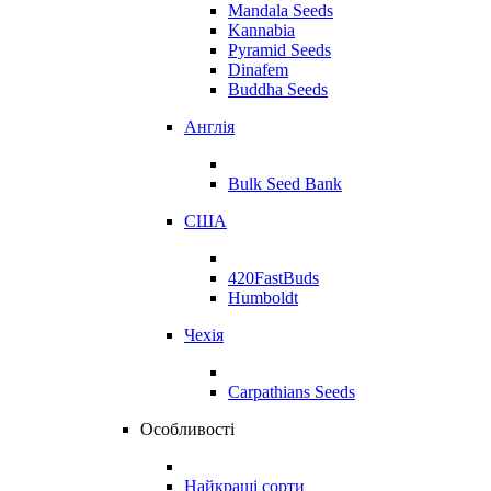
Mandala Seeds
Kannabia
Pyramid Seeds
Dinafem
Buddha Seeds
Англія
Bulk Seed Bank
США
420FastBuds
Humboldt
Чехія
Carpathians Seeds
Особливості
Найкращі сорти