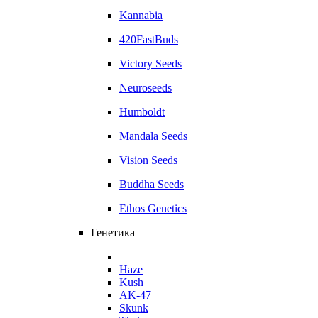
Kannabia
420FastBuds
Victory Seeds
Neuroseeds
Humboldt
Mandala Seeds
Vision Seeds
Buddha Seeds
Ethos Genetics
Генетика
Haze
Kush
AK-47
Skunk