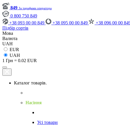
849
За тарифами оператора
0 800 750 849
+38 093 00 00 849
+38 095 00 00 849
+38 096 00 00 84
Підбір сортів
Мова
Валюта
UAH
EUR
UAH
1 Грн = 0.02 EUR
Каталог товарів.
Насіння
Усі товари