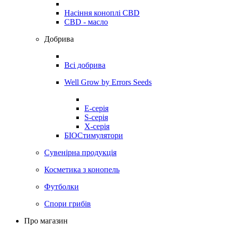
Насіння коноплі CBD
CBD - масло
Добрива
Всі добрива
Well Grow by Errors Seeds
E-серія
S-серія
X-серія
БІОСтимулятори
Сувенірна продукція
Косметика з конопель
Футболки
Спори грибів
Про магазин