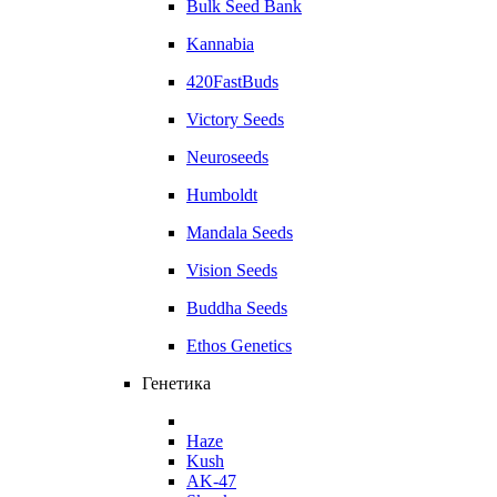
Bulk Seed Bank
Kannabia
420FastBuds
Victory Seeds
Neuroseeds
Humboldt
Mandala Seeds
Vision Seeds
Buddha Seeds
Ethos Genetics
Генетика
Haze
Kush
AK-47