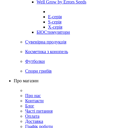
Well Grow by Errors Seeds
E-серія
S-серія
X-серія
БІОСтимулятори
Сувенірна продукція
Косметика з конопель
Футболки
Спори грибів
Про магазин
Про нас
Контакти
Блог
Часті питання
Оплата
Доставка
Графік роботи