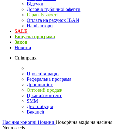
Відгуки
Договір публічної оферти
Гарантія якості
Оплата на рахунок IBAN
Наші автори
SALE
Бонусна програма
Закон
Новини
Співпраця
Про співпрацю
Реферальна програма
Дропшипінг
Оптовий продаж
Цікавий контент
SMM
Дистрибуція
Вакансії
Насіння коноплі
Новини
Новорічна акція на насіння
Neuroseeds