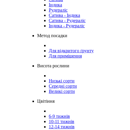
Індика
Рудераліс
Сатива - Індика
Сатива - Рудераліс
Індика - Рудераліс
Метод посадки
Для відкритого ґрунту
Для приміщення
Висота рослини
Низькі сорти
Середні сорти
Великі сорти
Цвітіння
6-9 тижнів
10-11 тижнів
12-14 тижнів