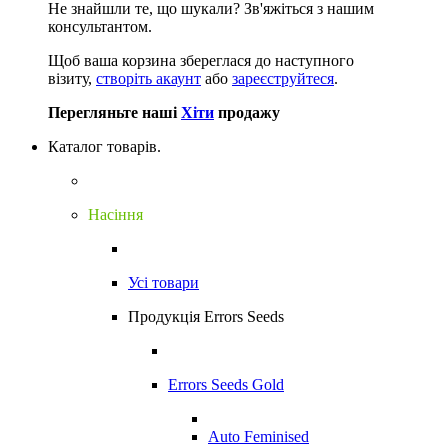
Не знайшли те, що шукали?
Зв'яжіться з нашим
консультантом.
Щоб ваша корзина збереглася до наступного
візиту,
створіть акаунт
або
зареєструйтеся
.
Перегляньте наші
Хіти
продажу
Каталог товарів.
Насіння
Усі товари
Продукція Errors Seeds
Errors Seeds Gold
Auto Feminised