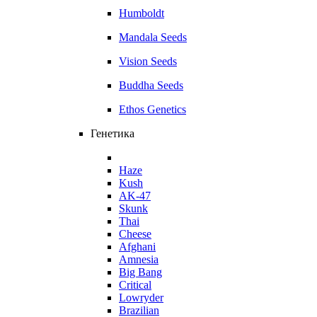
Humboldt
Mandala Seeds
Vision Seeds
Buddha Seeds
Ethos Genetics
Генетика
Haze
Kush
AK-47
Skunk
Thai
Cheese
Afghani
Amnesia
Big Bang
Critical
Lowryder
Brazilian