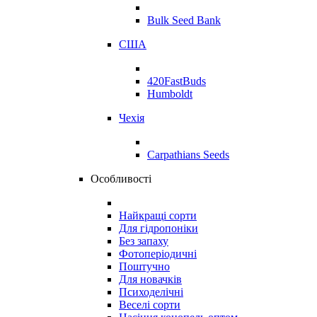
Bulk Seed Bank
США
420FastBuds
Humboldt
Чехія
Carpathians Seeds
Особливості
Найкращі сорти
Для гідропоніки
Без запаху
Фотоперіодичні
Поштучно
Для новачків
Психоделічні
Веселі сорти