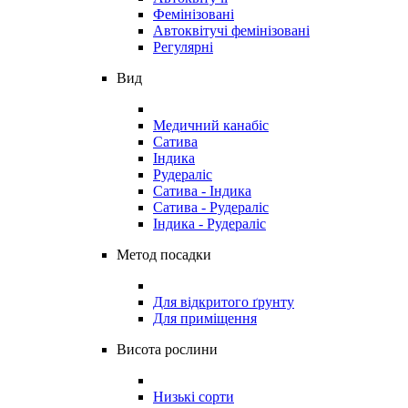
Фемінізовані
Автоквітучі фемінізовані
Регулярні
Вид
Медичний канабіс
Сатива
Індика
Рудераліс
Сатива - Індика
Сатива - Рудераліс
Індика - Рудераліс
Метод посадки
Для відкритого ґрунту
Для приміщення
Висота рослини
Низькі сорти