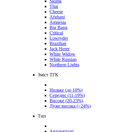
Skunk
Thai
Cheese
Afghani
Amnesia
Big Bang
Critical
Lowryder
Brazilian
Jack Herer
White Widow
White Russian
Northern Lights
Зміст ТГК
Низьке (до 10%)
Середнє (11-19%)
Високе (20-23%)
Дуже висока (>24%)
Тип
Автоквітучі