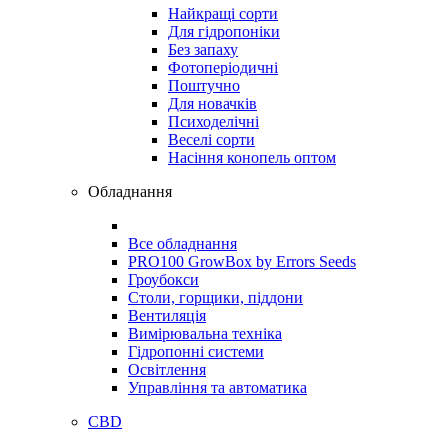
Найкращі сорти
Для гідропоніки
Без запаху
Фотоперіодичні
Поштучно
Для новачків
Психоделічні
Веселі сорти
Насіння конопель оптом
Обладнання
Все обладнання
PRO100 GrowBox by Errors Seeds
Гроубокси
Столи, горщики, піддони
Вентиляція
Вимірювальна техніка
Гідропонні системи
Освітлення
Управління та автоматика
CBD