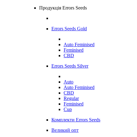
Продукція Errors Seeds
Errors Seeds Gold
Auto Feminised
Feminised
CBD
Errors Seeds Silver
Auto
Auto Feminised
CBD
Regular
Feminised
Cup
Комплекти Errors Seeds
Великий опт