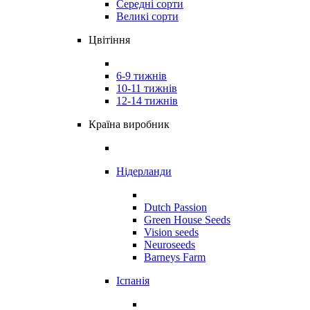
Середні сорти
Великі сорти
Цвітіння
6-9 тижнів
10-11 тижнів
12-14 тижнів
Країна виробник
Нідерланди
Dutch Passion
Green House Seeds
Vision seeds
Neuroseeds
Barneys Farm
Іспанія