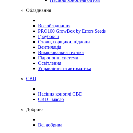
Насіння конопель оптом
Обладнання
Все обладнання
PRO100 GrowBox by Errors Seeds
Гроубокси
Столи, горщики, піддони
Вентиляція
Вимірювальна техніка
Гідропонні системи
Освітлення
Управління та автоматика
CBD
Насіння коноплі CBD
CBD - масло
Добрива
Всі добрива