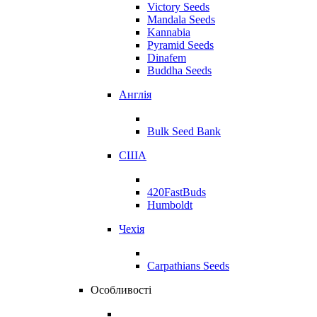
Victory Seeds
Mandala Seeds
Kannabia
Pyramid Seeds
Dinafem
Buddha Seeds
Англія
Bulk Seed Bank
США
420FastBuds
Humboldt
Чехія
Carpathians Seeds
Особливості