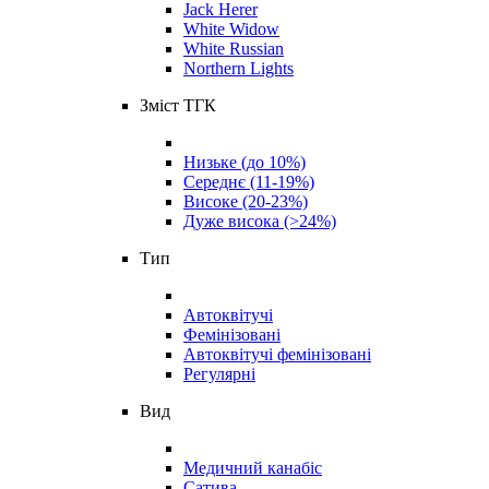
Jack Herer
White Widow
White Russian
Northern Lights
Зміст ТГК
Низьке (до 10%)
Середнє (11-19%)
Високе (20-23%)
Дуже висока (>24%)
Тип
Автоквітучі
Фемінізовані
Автоквітучі фемінізовані
Регулярні
Вид
Медичний канабіс
Сатива