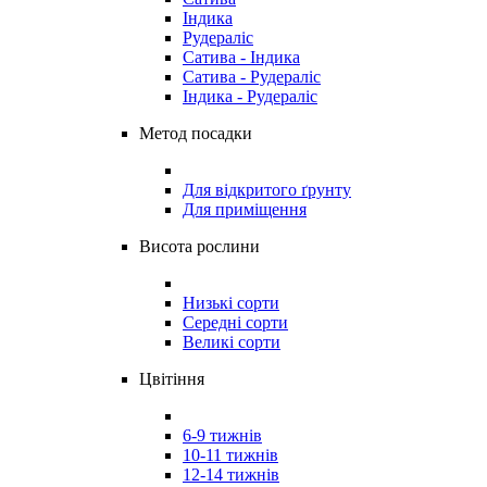
Індика
Рудераліс
Сатива - Індика
Сатива - Рудераліс
Індика - Рудераліс
Метод посадки
Для відкритого ґрунту
Для приміщення
Висота рослини
Низькі сорти
Середні сорти
Великі сорти
Цвітіння
6-9 тижнів
10-11 тижнів
12-14 тижнів