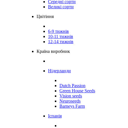
Середні сорти
Великі сорти
Цвітіння
6-9 тижнів
10-11 тижнів
12-14 тижнів
Країна виробник
Нідерланди
Dutch Passion
Green House Seeds
Vision seeds
Neuroseeds
Barneys Farm
Іспанія