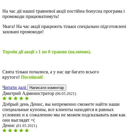
На час дії нашої травневої акції постійна бонусна програма і
промокоди працюватимуть!
Увага! На час акції працюють тільки спеціально підготовлені
заховані промокоди!
Термін дії акції з 1 по 8 травня (включно).
Свята тільки почалися, а у нас ще багато всього
крутого!
Поспішай
!
Читати далі
Написати коментар
Дмитрий Администратор
(06.05.2021)
Добрый день Денис, вы непременно сможете найти наши
специальные купоны, все клиенты находятся в равных
условиях и к сожалению мы не можем подсказывать вам как
они выглядят =(
Денис
(01.05.2021)