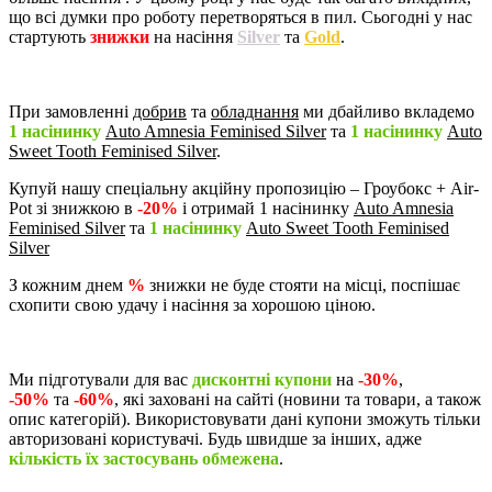
що всі думки про роботу перетворяться в пил. Сьогодні у нас
стартують
знижки
на насіння
Silver
та
Gold
.
При замовленні
добрив
та
обладнання
ми дбайливо вкладемо
1 насінинку
Auto Amnesia Feminised Silver
та
1 насінинку
Auto
Sweet Tooth Feminised Silver
.
Купуй нашу спеціальну акційну пропозицію – Гроубокс + Air-
Pot зі знижкою в
-20%
і отримай 1 насінинку
Auto Amnesia
Feminised Silver
та
1 насінинку
Auto Sweet Tooth Feminised
Silver
З кожним днем
%
знижки не буде стояти на місці, поспішає
схопити свою удачу і насіння за хорошою ціною.
Ми підготували для вас
дисконтні купони
на
-30%
,
-50%
та
-60%
, які заховані на сайті (новини та товари, а також
опис категорій). Використовувати дані купони зможуть тільки
авторизовані користувачі. Будь швидше за інших, адже
кількість їх застосувань обмежена
.