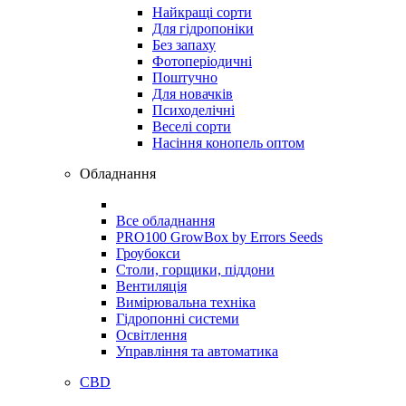
Найкращі сорти
Для гідропоніки
Без запаху
Фотоперіодичні
Поштучно
Для новачків
Психоделічні
Веселі сорти
Насіння конопель оптом
Обладнання
Все обладнання
PRO100 GrowBox by Errors Seeds
Гроубокси
Столи, горщики, піддони
Вентиляція
Вимірювальна техніка
Гідропонні системи
Освітлення
Управління та автоматика
CBD