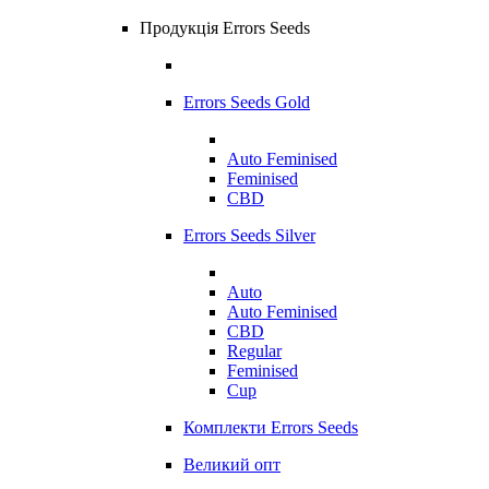
Продукція Errors Seeds
Errors Seeds Gold
Auto Feminised
Feminised
CBD
Errors Seeds Silver
Auto
Auto Feminised
CBD
Regular
Feminised
Cup
Комплекти Errors Seeds
Великий опт