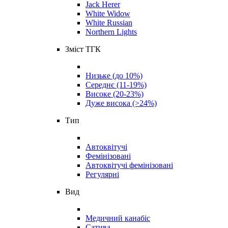
Jack Herer
White Widow
White Russian
Northern Lights
Зміст ТГК
Низьке (до 10%)
Середнє (11-19%)
Високе (20-23%)
Дуже висока (>24%)
Тип
Автоквітучі
Фемінізовані
Автоквітучі фемінізовані
Регулярні
Вид
Медичний канабіс
Сатива