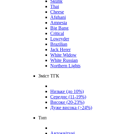
Skunk
Thai
Cheese
Afghani
Amnesia
Big Bang
Critical
Lowryder
Brazilian
Jack Herer
White Widow
White Russian
Northern Lights
Зміст ТГК
Низьке (до 10%)
Середнє (11-19%)
Високе (20-23%)
Дуже висока (>24%)
Тип
Автоквітучі