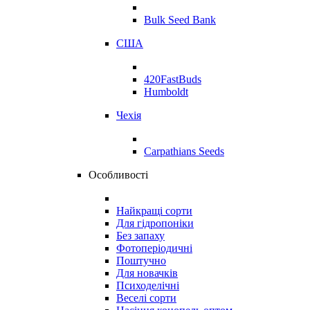
Bulk Seed Bank
США
420FastBuds
Humboldt
Чехія
Carpathians Seeds
Особливості
Найкращі сорти
Для гідропоніки
Без запаху
Фотоперіодичні
Поштучно
Для новачків
Психоделічні
Веселі сорти