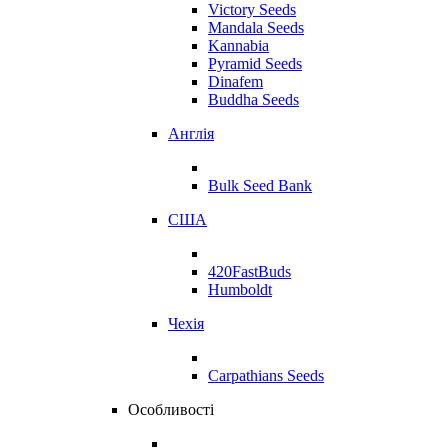
Victory Seeds
Mandala Seeds
Kannabia
Pyramid Seeds
Dinafem
Buddha Seeds
Англія
Bulk Seed Bank
США
420FastBuds
Humboldt
Чехія
Carpathians Seeds
Особливості