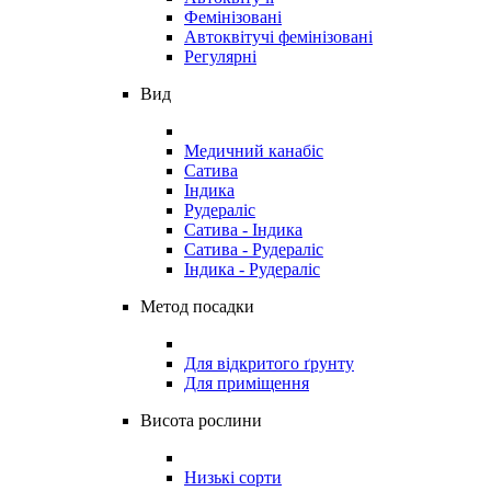
Фемінізовані
Автоквітучі фемінізовані
Регулярні
Вид
Медичний канабіс
Сатива
Індика
Рудераліс
Сатива - Індика
Сатива - Рудераліс
Індика - Рудераліс
Метод посадки
Для відкритого ґрунту
Для приміщення
Висота рослини
Низькі сорти