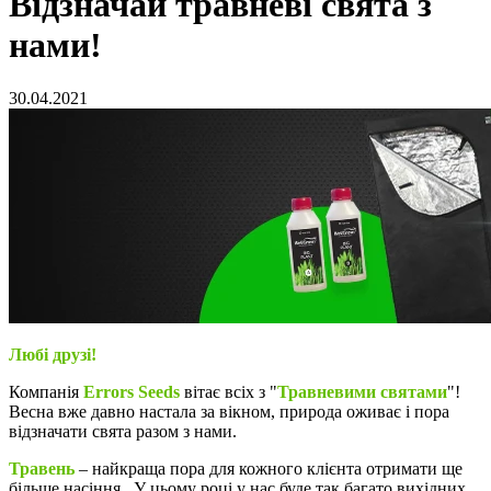
Відзначай травневі свята з
нами!
30.04.2021
Любі друзі
!
Компанія
Errors Seeds
вітає всіх з "
Травневими святами
"!
Весна вже давно настала за вікном, природа оживає і пора
відзначати свята разом з нами.
Травень
– найкраща пора для кожного клієнта отримати ще
більше насіння . У цьому році у нас буде так багато вихідних,