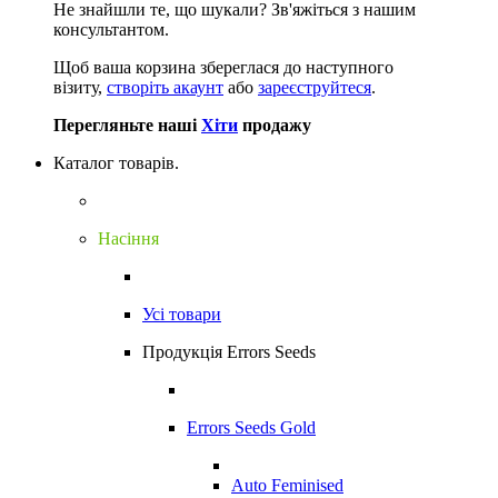
Не знайшли те, що шукали?
Зв'яжіться з нашим
консультантом.
Щоб ваша корзина збереглася до наступного
візиту,
створіть акаунт
або
зареєструйтеся
.
Перегляньте наші
Хіти
продажу
Каталог товарів.
Насіння
Усі товари
Продукція Errors Seeds
Errors Seeds Gold
Auto Feminised