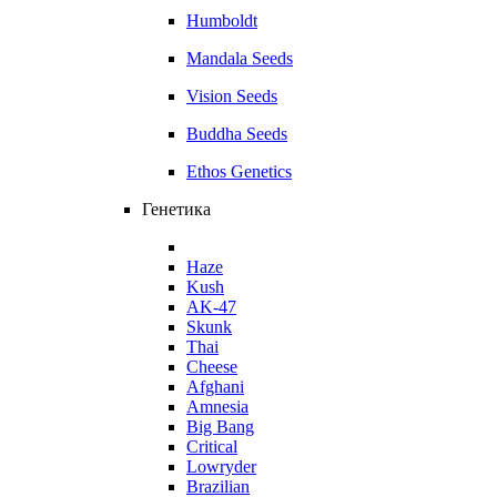
Humboldt
Mandala Seeds
Vision Seeds
Buddha Seeds
Ethos Genetics
Генетика
Haze
Kush
AK-47
Skunk
Thai
Cheese
Afghani
Amnesia
Big Bang
Critical
Lowryder
Brazilian