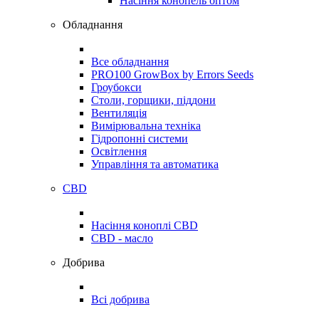
Насіння конопель оптом
Обладнання
Все обладнання
PRO100 GrowBox by Errors Seeds
Гроубокси
Столи, горщики, піддони
Вентиляція
Вимірювальна техніка
Гідропонні системи
Освітлення
Управління та автоматика
CBD
Насіння коноплі CBD
CBD - масло
Добрива
Всі добрива