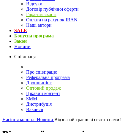
Відгуки
Договір публічної оферти
Гарантія якості
Оплата на рахунок IBAN
Наші автори
SALE
Бонусна програма
Закон
Новини
Співпраця
Про співпрацю
Реферальна програма
Дропшипінг
Оптовий продаж
Цікавий контент
SMM
Дистрибуція
Вакансії
Насіння коноплі
Новини
Відзначай травневі свята з нами!