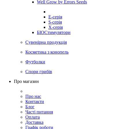
Well Grow by Errors Seeds
E-серія
S-серія
X-серія
БІОСтимулятори
Сувенірна продукція
Косметика з конопель
Футболки
Спори грибів
Про магазин
Про нас
Контакти
Блог
Часті питання
Оплата
Доставка
Графік роботи