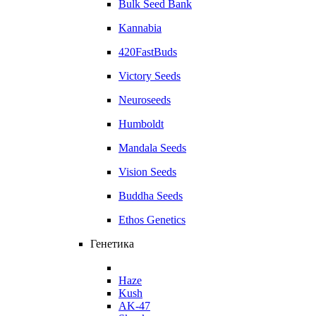
Bulk Seed Bank
Kannabia
420FastBuds
Victory Seeds
Neuroseeds
Humboldt
Mandala Seeds
Vision Seeds
Buddha Seeds
Ethos Genetics
Генетика
Haze
Kush
AK-47