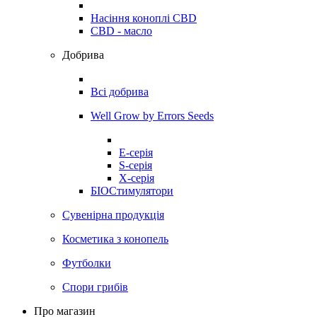
Насіння коноплі CBD
CBD - масло
Добрива
Всі добрива
Well Grow by Errors Seeds
E-серія
S-серія
X-серія
БІОСтимулятори
Сувенірна продукція
Косметика з конопель
Футболки
Спори грибів
Про магазин