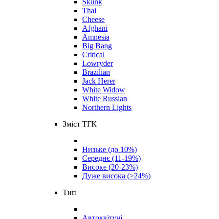
Skunk
Thai
Cheese
Afghani
Amnesia
Big Bang
Critical
Lowryder
Brazilian
Jack Herer
White Widow
White Russian
Northern Lights
Зміст ТГК
Низьке (до 10%)
Середнє (11-19%)
Високе (20-23%)
Дуже висока (>24%)
Тип
Автоквітучі