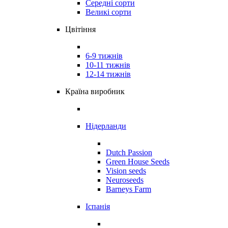
Середні сорти
Великі сорти
Цвітіння
6-9 тижнів
10-11 тижнів
12-14 тижнів
Країна виробник
Нідерланди
Dutch Passion
Green House Seeds
Vision seeds
Neuroseeds
Barneys Farm
Іспанія