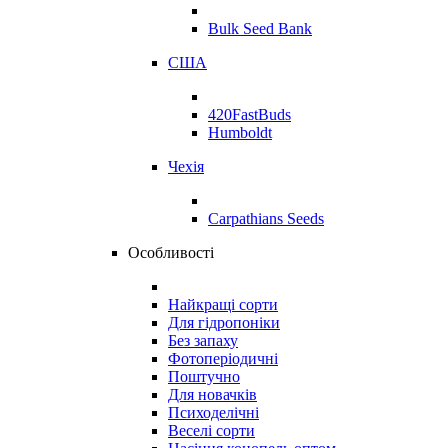
Bulk Seed Bank
США
420FastBuds
Humboldt
Чехія
Carpathians Seeds
Особливості
Найкращі сорти
Для гідропоніки
Без запаху
Фотоперіодичні
Поштучно
Для новачків
Психоделічні
Веселі сорти