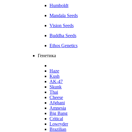
Humboldt
Mandala Seeds
Vision Seeds
Buddha Seeds
Ethos Genetics
Генетика
Haze
Kush
AK-47
Skunk
Thai
Cheese
Afghani
Amnesia
Big Bang
Critical
Lowryder
Brazilian