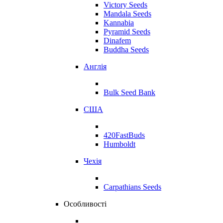
Victory Seeds
Mandala Seeds
Kannabia
Pyramid Seeds
Dinafem
Buddha Seeds
Англія
Bulk Seed Bank
США
420FastBuds
Humboldt
Чехія
Carpathians Seeds
Особливості