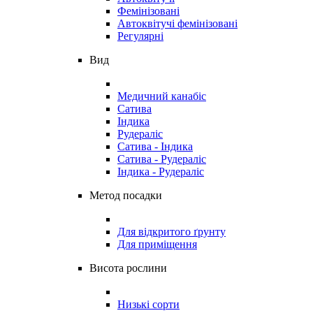
Фемінізовані
Автоквітучі фемінізовані
Регулярні
Вид
Медичний канабіс
Сатива
Індика
Рудераліс
Сатива - Індика
Сатива - Рудераліс
Індика - Рудераліс
Метод посадки
Для відкритого ґрунту
Для приміщення
Висота рослини
Низькі сорти