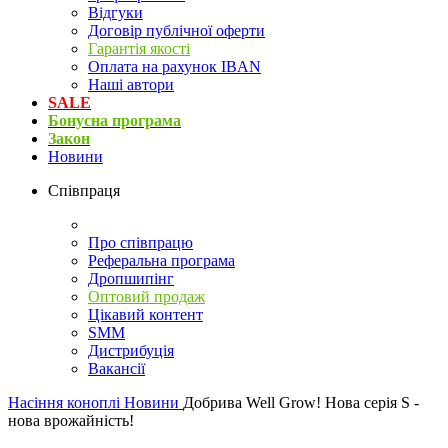
Відгуки
Договір публічної оферти
Гарантія якості
Оплата на рахунок IBAN
Наші автори
SALE
Бонусна програма
Закон
Новини
Співпраця
Про співпрацю
Реферальна програма
Дропшипінг
Оптовий продаж
Цікавий контент
SMM
Дистрибуція
Вакансії
Насіння коноплі
Новини
Добрива Well Grow! Нова серія S -
нова врожайність!