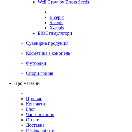
Well Grow by Errors Seeds
E-серія
S-серія
X-серія
БІОСтимулятори
Сувенірна продукція
Косметика з конопель
Футболки
Спори грибів
Про магазин
Про нас
Контакти
Блог
Часті питання
Оплата
Доставка
Графік роботи