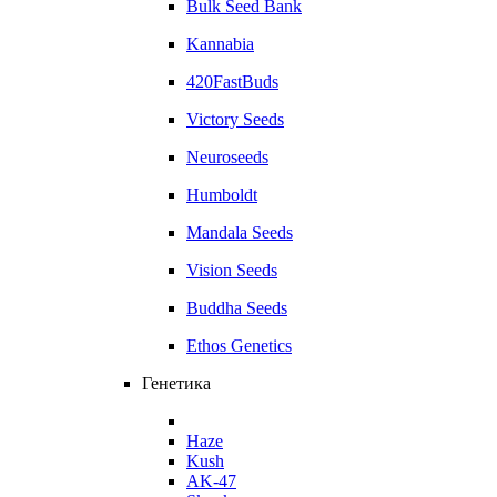
Bulk Seed Bank
Kannabia
420FastBuds
Victory Seeds
Neuroseeds
Humboldt
Mandala Seeds
Vision Seeds
Buddha Seeds
Ethos Genetics
Генетика
Haze
Kush
AK-47