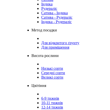
Індика
Рудераліс
Сатива - Індика
Сатива - Рудераліс
Індика - Рудераліс
Метод посадки
Для відкритого ґрунту
Для приміщення
Висота рослини
Низькі сорти
Середні сорти
Великі сорти
Цвітіння
6-9 тижнів
10-11 тижнів
12-14 тижнів