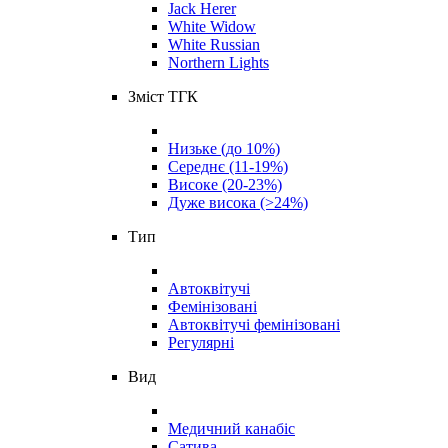
Jack Herer
White Widow
White Russian
Northern Lights
Зміст ТГК
Низьке (до 10%)
Середнє (11-19%)
Високе (20-23%)
Дуже висока (>24%)
Тип
Автоквітучі
Фемінізовані
Автоквітучі фемінізовані
Регулярні
Вид
Медичний канабіс
Сатива