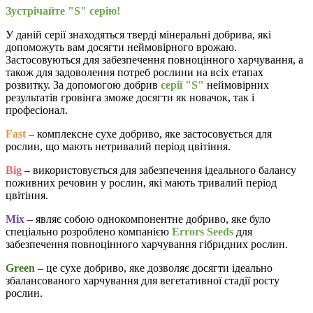
Зустрічайте "S" серію!
У даній серії знаходяться тверді мінеральні добрива, які
допоможуть вам досягти неймовірного врожаю.
Застосовуються для забезпечення повноцінного харчування, а
також для задоволення потреб рослини на всіх етапах
розвитку. За допомогою добрив
серії "S"
неймовірних
результатів гровінга зможе досягти як новачок, так і
професіонал.
Fast
– комплексне сухе добриво, яке застосовується для
рослин, що мають нетривалий період цвітіння.
Big
– використовується для забезпечення ідеального балансу
поживних речовин у рослин, які мають тривалий період
цвітіння.
Mix
– являє собою однокомпонентне добриво, яке було
спеціально розроблено компанією
Errors Seeds
для
забезпечення повноцінного харчування гібридних рослин.
Green
– це сухе добриво, яке дозволяє досягти ідеально
збалансованого харчування для вегетативної стадії росту
рослин.