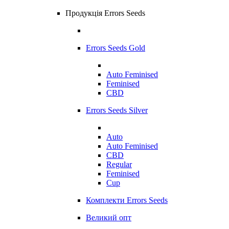
Продукція Errors Seeds
Errors Seeds Gold
Auto Feminised
Feminised
CBD
Errors Seeds Silver
Auto
Auto Feminised
CBD
Regular
Feminised
Cup
Комплекти Errors Seeds
Великий опт