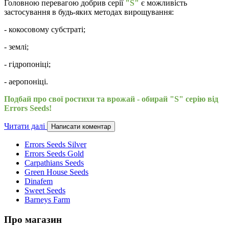
Головною перевагою добрив серії
"S"
є можливість
застосування в будь-яких методах вирощування:
- кокосовому субстраті;
- землі;
- гідропоніці;
- аеропоніці.
Подбай про свої ростихи та врожай - обирай "S" серію від
Errors Seeds!
Читати далі
Написати коментар
Errors Seeds Silver
Errors Seeds Gold
Carpathians Seeds
Green House Seeds
Dinafem
Sweet Seeds
Barneys Farm
Про магазин