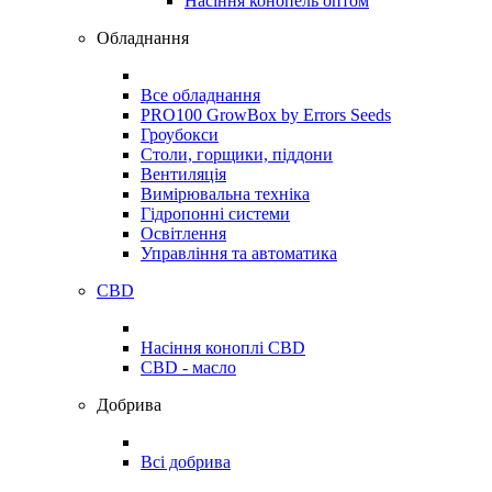
Насіння конопель оптом
Обладнання
Все обладнання
PRO100 GrowBox by Errors Seeds
Гроубокси
Столи, горщики, піддони
Вентиляція
Вимірювальна техніка
Гідропонні системи
Освітлення
Управління та автоматика
CBD
Насіння коноплі CBD
CBD - масло
Добрива
Всі добрива