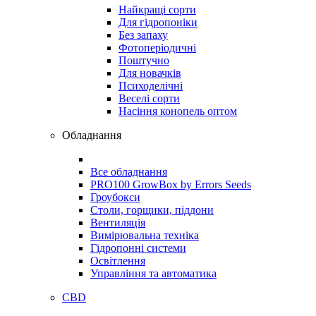
Найкращі сорти
Для гідропоніки
Без запаху
Фотоперіодичні
Поштучно
Для новачків
Психоделічні
Веселі сорти
Насіння конопель оптом
Обладнання
Все обладнання
PRO100 GrowBox by Errors Seeds
Гроубокси
Столи, горщики, піддони
Вентиляція
Вимірювальна техніка
Гідропонні системи
Освітлення
Управління та автоматика
CBD