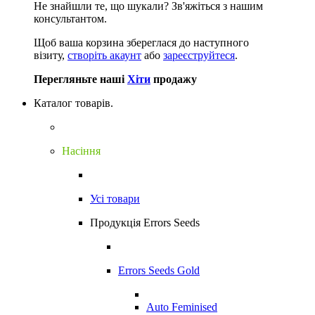
Не знайшли те, що шукали?
Зв'яжіться з нашим
консультантом.
Щоб ваша корзина збереглася до наступного
візиту,
створіть акаунт
або
зареєструйтеся
.
Перегляньте наші
Хіти
продажу
Каталог товарів.
Насіння
Усі товари
Продукція Errors Seeds
Errors Seeds Gold
Auto Feminised