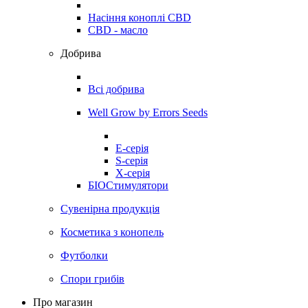
Насіння коноплі CBD
CBD - масло
Добрива
Всі добрива
Well Grow by Errors Seeds
E-серія
S-серія
X-серія
БІОСтимулятори
Сувенірна продукція
Косметика з конопель
Футболки
Спори грибів
Про магазин