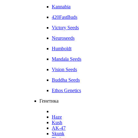
Kannabia
420FastBuds
Victory Seeds
Neuroseeds
Humboldt
Mandala Seeds
Vision Seeds
Buddha Seeds
Ethos Genetics
Генетика
Haze
Kush
AK-47
Skunk