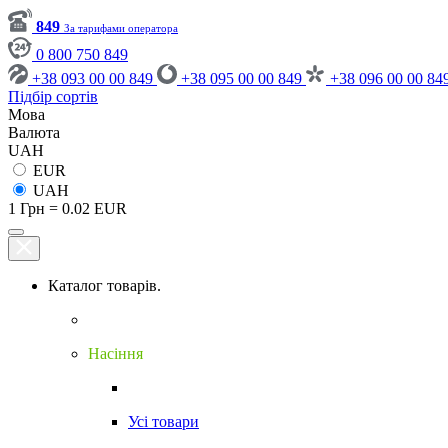
849
За тарифами оператора
0 800 750 849
+38 093 00 00 849
+38 095 00 00 849
+38 096 00 00 84
Підбір сортів
Мова
Валюта
UAH
EUR
UAH
1 Грн = 0.02 EUR
Каталог товарів.
Насіння
Усі товари