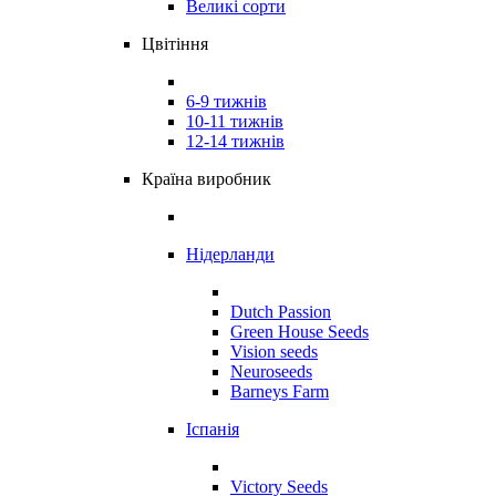
Великі сорти
Цвітіння
6-9 тижнів
10-11 тижнів
12-14 тижнів
Країна виробник
Нідерланди
Dutch Passion
Green House Seeds
Vision seeds
Neuroseeds
Barneys Farm
Іспанія
Victory Seeds