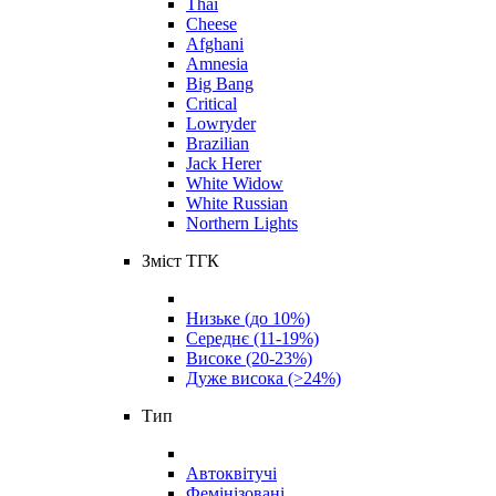
Thai
Cheese
Afghani
Amnesia
Big Bang
Critical
Lowryder
Brazilian
Jack Herer
White Widow
White Russian
Northern Lights
Зміст ТГК
Низьке (до 10%)
Середнє (11-19%)
Високе (20-23%)
Дуже висока (>24%)
Тип
Автоквітучі
Фемінізовані