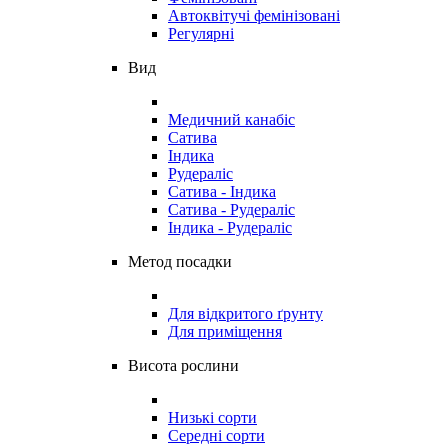
Автоквітучі фемінізовані
Регулярні
Вид
Медичний канабіс
Сатива
Індика
Рудераліс
Сатива - Індика
Сатива - Рудераліс
Індика - Рудераліс
Метод посадки
Для відкритого ґрунту
Для приміщення
Висота рослини
Низькі сорти
Середні сорти