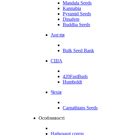
Mandala Seeds
Kannabia
Pyramid Seeds
Dinafem
Buddha Seeds
Англія
Bulk Seed Bank
США
420FastBuds
Humboldt
Чехія
Carpathians Seeds
Особливості
Найкращі сорти