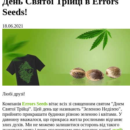
День Святої Трійці в Errors
Seeds!
18.06.2021
Любі друзі!
Компанія
Errors Seeds
вітає всіх зі священним святом "Днем
Святої Трійці". Цей день ще називають "Зеленою Неділею",
прийнято прикрашати будинки різною зеленню і квітами. У
давнину вважалося, що прикраса житла рослинами відганяє
злих духів. Ми не можемо залишитися осторонь від такого
знакового свята і тому оголошуємо про початок нашої
акції
: