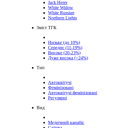
Jack Herer
White Widow
White Russian
Northern Lights
Зміст ТГК
Низьке (до 10%)
Середнє (11-19%)
Високе (20-23%)
Дуже висока (>24%)
Тип
Автоквітучі
Фемінізовані
Автоквітучі фемінізовані
Регулярні
Вид
Медичний канабіс
Сатива