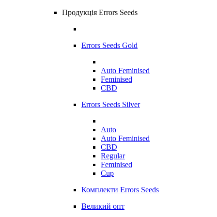
Продукція Errors Seeds
Errors Seeds Gold
Auto Feminised
Feminised
CBD
Errors Seeds Silver
Auto
Auto Feminised
CBD
Regular
Feminised
Cup
Комплекти Errors Seeds
Великий опт