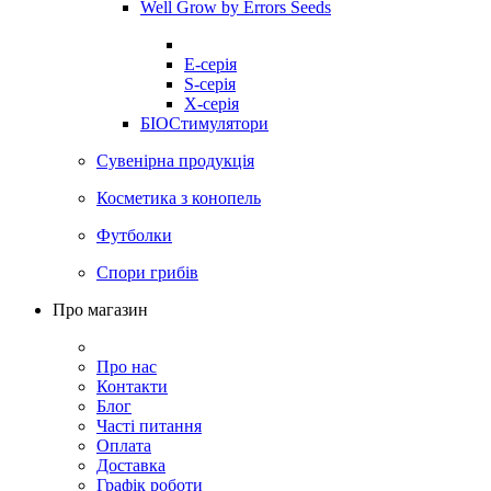
Well Grow by Errors Seeds
E-серія
S-серія
X-серія
БІОСтимулятори
Сувенірна продукція
Косметика з конопель
Футболки
Спори грибів
Про магазин
Про нас
Контакти
Блог
Часті питання
Оплата
Доставка
Графік роботи