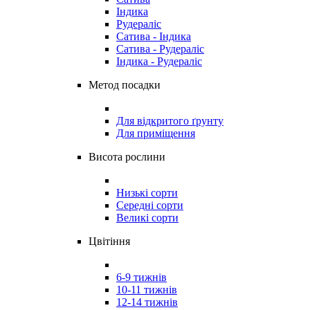
Індика
Рудераліс
Сатива - Індика
Сатива - Рудераліс
Індика - Рудераліс
Метод посадки
Для відкритого ґрунту
Для приміщення
Висота рослини
Низькі сорти
Середні сорти
Великі сорти
Цвітіння
6-9 тижнів
10-11 тижнів
12-14 тижнів