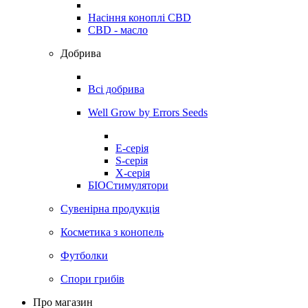
Насіння коноплі CBD
CBD - масло
Добрива
Всі добрива
Well Grow by Errors Seeds
E-серія
S-серія
X-серія
БІОСтимулятори
Сувенірна продукція
Косметика з конопель
Футболки
Спори грибів
Про магазин