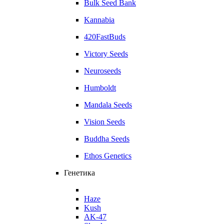
Bulk Seed Bank
Kannabia
420FastBuds
Victory Seeds
Neuroseeds
Humboldt
Mandala Seeds
Vision Seeds
Buddha Seeds
Ethos Genetics
Генетика
Haze
Kush
AK-47