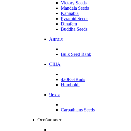
Victory Seeds
Mandala Seeds
Kannabia
Pyramid Seeds
Dinafem
Buddha Seeds
Англія
Bulk Seed Bank
США
420FastBuds
Humboldt
Чехія
Carpathians Seeds
Особливості