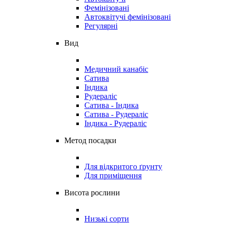
Фемінізовані
Автоквітучі фемінізовані
Регулярні
Вид
Медичний канабіс
Сатива
Індика
Рудераліс
Сатива - Індика
Сатива - Рудераліс
Індика - Рудераліс
Метод посадки
Для відкритого ґрунту
Для приміщення
Висота рослини
Низькі сорти