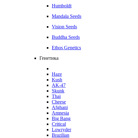
Humboldt
Mandala Seeds
Vision Seeds
Buddha Seeds
Ethos Genetics
Генетика
Haze
Kush
AK-47
Skunk
Thai
Cheese
Afghani
Amnesia
Big Bang
Critical
Lowryder
Brazilian