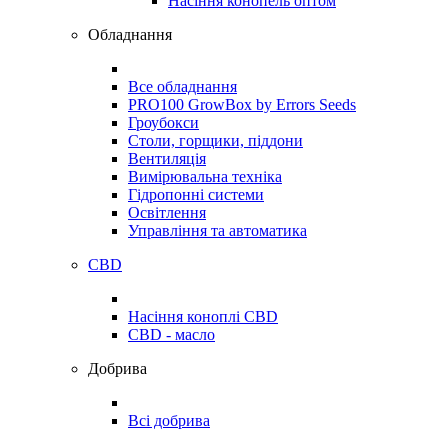
Насіння конопель оптом
Обладнання
Все обладнання
PRO100 GrowBox by Errors Seeds
Гроубокси
Столи, горщики, піддони
Вентиляція
Вимірювальна техніка
Гідропонні системи
Освітлення
Управління та автоматика
CBD
Насіння коноплі CBD
CBD - масло
Добрива
Всі добрива