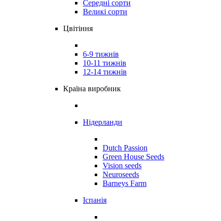
Середні сорти
Великі сорти
Цвітіння
6-9 тижнів
10-11 тижнів
12-14 тижнів
Країна виробник
Нідерланди
Dutch Passion
Green House Seeds
Vision seeds
Neuroseeds
Barneys Farm
Іспанія