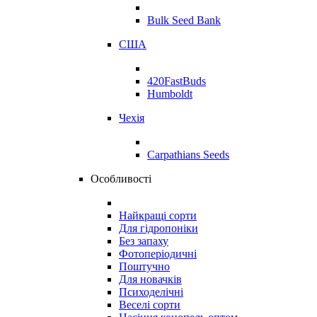
Bulk Seed Bank
США
420FastBuds
Humboldt
Чехія
Carpathians Seeds
Особливості
Найкращі сорти
Для гідропоніки
Без запаху
Фотоперіодичні
Поштучно
Для новачків
Психоделічні
Веселі сорти