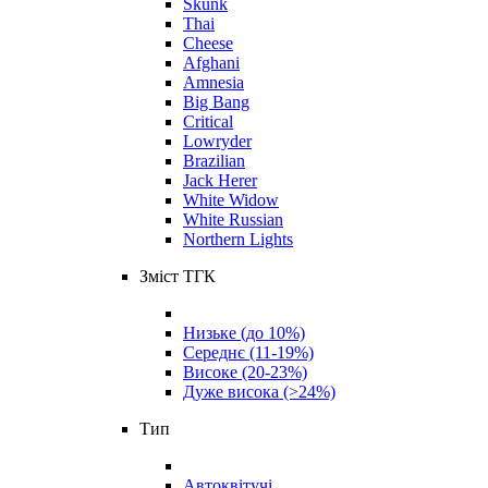
Skunk
Thai
Cheese
Afghani
Amnesia
Big Bang
Critical
Lowryder
Brazilian
Jack Herer
White Widow
White Russian
Northern Lights
Зміст ТГК
Низьке (до 10%)
Середнє (11-19%)
Високе (20-23%)
Дуже висока (>24%)
Тип
Автоквітучі