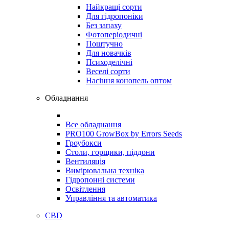
Найкращі сорти
Для гідропоніки
Без запаху
Фотоперіодичні
Поштучно
Для новачків
Психоделічні
Веселі сорти
Насіння конопель оптом
Обладнання
Все обладнання
PRO100 GrowBox by Errors Seeds
Гроубокси
Столи, горщики, піддони
Вентиляція
Вимірювальна техніка
Гідропонні системи
Освітлення
Управління та автоматика
CBD