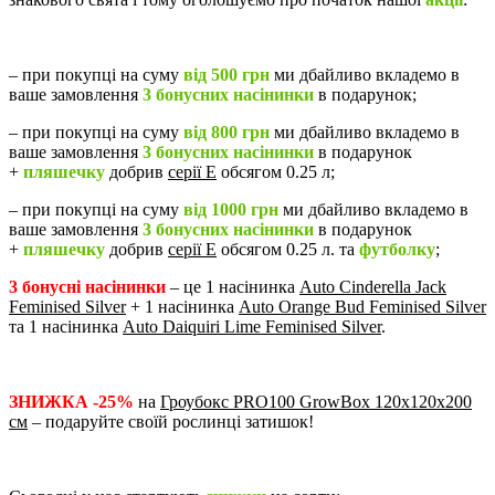
– при покупці на суму
від 500 грн
ми дбайливо вкладемо в
ваше замовлення
3 бонусних насінинки
в подарунок;
– при покупці на суму
від 800 грн
ми дбайливо вкладемо в
ваше замовлення
3 бонусних насінинки
в подарунок
+
пляшечку
добрив
серії Е
обсягом 0.25 л;
– при покупці на суму
від 1000 грн
ми дбайливо вкладемо в
ваше замовлення
3 бонусних насінинки
в подарунок
+
пляшечку
добрив
серії Е
обсягом 0.25 л. та
футболку
;
3 бонусні насінинки
– це 1 насінинка
Auto Cinderella Jack
Feminised Silver
+ 1 насінинка
Auto Orange Bud Feminised Silver
та 1 насінинка
Auto Daiquiri Lime Feminised Silver
.
ЗНИЖКА -25%
на
Гроубокс PRO100 GrowBox 120x120x200
см
– подаруйте своїй рослинці затишок!