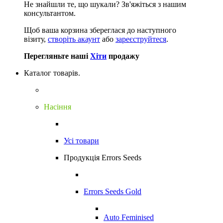
Не знайшли те, що шукали?
Зв'яжіться з нашим
консультантом.
Щоб ваша корзина збереглася до наступного
візиту,
створіть акаунт
або
зареєструйтеся
.
Перегляньте наші
Хіти
продажу
Каталог товарів.
Насіння
Усі товари
Продукція Errors Seeds
Errors Seeds Gold
Auto Feminised