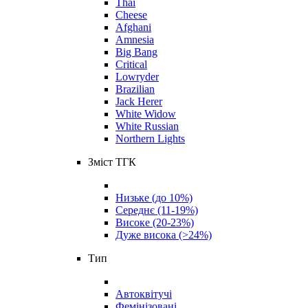
Thai
Cheese
Afghani
Amnesia
Big Bang
Critical
Lowryder
Brazilian
Jack Herer
White Widow
White Russian
Northern Lights
Зміст ТГК
Низьке (до 10%)
Середнє (11-19%)
Високе (20-23%)
Дуже висока (>24%)
Тип
Автоквітучі
Фемінізовані