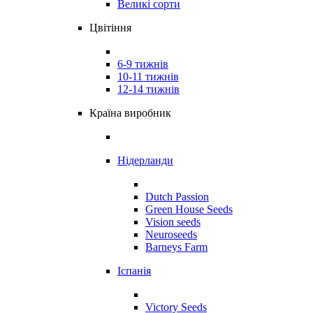
Великі сорти
Цвітіння
6-9 тижнів
10-11 тижнів
12-14 тижнів
Країна виробник
Нідерланди
Dutch Passion
Green House Seeds
Vision seeds
Neuroseeds
Barneys Farm
Іспанія
Victory Seeds