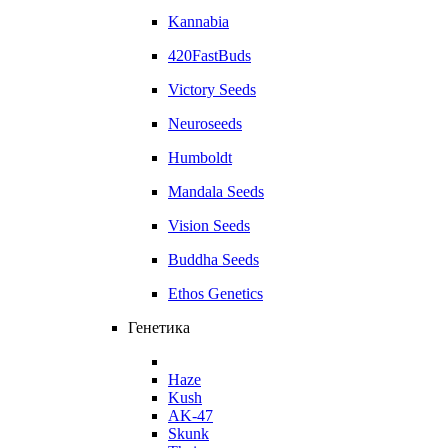
Kannabia
420FastBuds
Victory Seeds
Neuroseeds
Humboldt
Mandala Seeds
Vision Seeds
Buddha Seeds
Ethos Genetics
Генетика
Haze
Kush
AK-47
Skunk