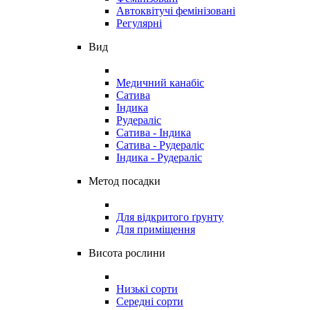
Автоквітучі фемінізовані
Регулярні
Вид
Медичний канабіс
Сатива
Індика
Рудераліс
Сатива - Індика
Сатива - Рудераліс
Індика - Рудераліс
Метод посадки
Для відкритого ґрунту
Для приміщення
Висота рослини
Низькі сорти
Середні сорти