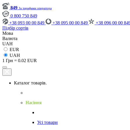
849
За тарифами оператора
0 800 750 849
+38 093 00 00 849
+38 095 00 00 849
+38 096 00 00 84
Підбір сортів
Мова
Валюта
UAH
EUR
UAH
1 Грн = 0.02 EUR
Каталог товарів.
Насіння
Усі товари