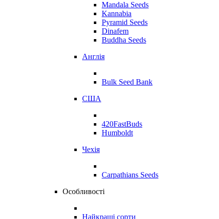
Mandala Seeds
Kannabia
Pyramid Seeds
Dinafem
Buddha Seeds
Англія
Bulk Seed Bank
США
420FastBuds
Humboldt
Чехія
Carpathians Seeds
Особливості
Найкращі сорти