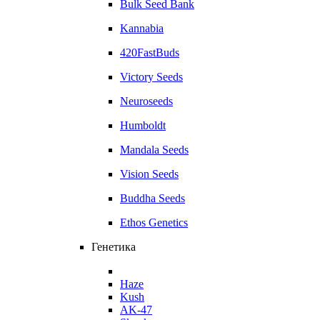
Bulk Seed Bank
Kannabia
420FastBuds
Victory Seeds
Neuroseeds
Humboldt
Mandala Seeds
Vision Seeds
Buddha Seeds
Ethos Genetics
Генетика
Haze
Kush
AK-47