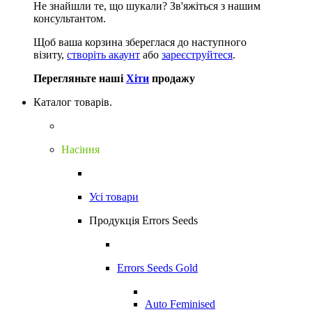
Не знайшли те, що шукали?
Зв'яжіться з нашим
консультантом.
Щоб ваша корзина збереглася до наступного
візиту,
створіть акаунт
або
зареєструйтеся
.
Перегляньте наші
Хіти
продажу
Каталог товарів.
Насіння
Усі товари
Продукція Errors Seeds
Errors Seeds Gold
Auto Feminised