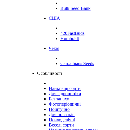
Bulk Seed Bank
США
420FastBuds
Humboldt
Чехія
Carpathians Seeds
Особливості
Найкращі сорти
Для гідропоніки
Без запаху
Фотоперіодичні
Поштучно
Для новачків
Психоделічні
Веселі сорти