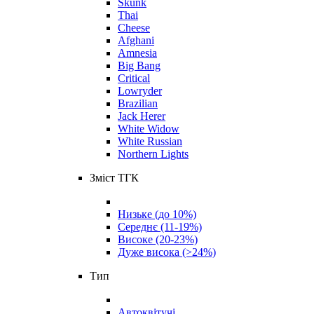
Skunk
Thai
Cheese
Afghani
Amnesia
Big Bang
Critical
Lowryder
Brazilian
Jack Herer
White Widow
White Russian
Northern Lights
Зміст ТГК
Низьке (до 10%)
Середнє (11-19%)
Високе (20-23%)
Дуже висока (>24%)
Тип
Автоквітучі