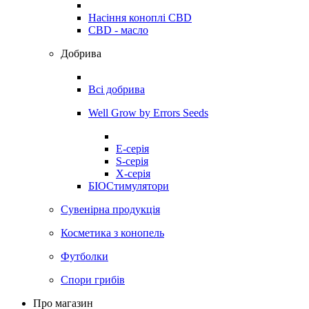
Насіння коноплі CBD
CBD - масло
Добрива
Всі добрива
Well Grow by Errors Seeds
E-серія
S-серія
X-серія
БІОСтимулятори
Сувенірна продукція
Косметика з конопель
Футболки
Спори грибів
Про магазин