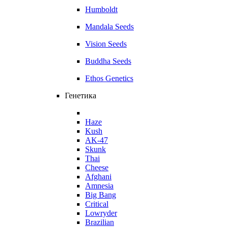
Humboldt
Mandala Seeds
Vision Seeds
Buddha Seeds
Ethos Genetics
Генетика
Haze
Kush
AK-47
Skunk
Thai
Cheese
Afghani
Amnesia
Big Bang
Critical
Lowryder
Brazilian