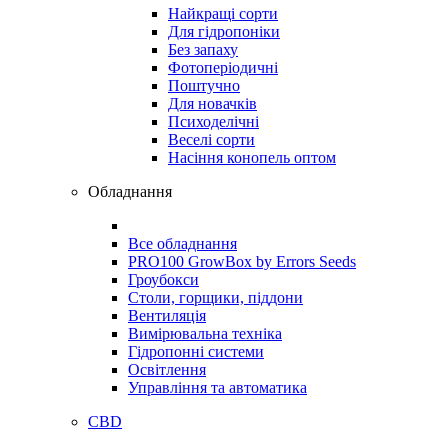
Найкращі сорти
Для гідропоніки
Без запаху
Фотоперіодичні
Поштучно
Для новачків
Психоделічні
Веселі сорти
Насіння конопель оптом
Обладнання
Все обладнання
PRO100 GrowBox by Errors Seeds
Гроубокси
Столи, горщики, піддони
Вентиляція
Вимірювальна техніка
Гідропонні системи
Освітлення
Управління та автоматика
CBD