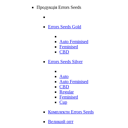
Продукція Errors Seeds
Errors Seeds Gold
Auto Feminised
Feminised
CBD
Errors Seeds Silver
Auto
Auto Feminised
CBD
Regular
Feminised
Cup
Комплекти Errors Seeds
Великий опт