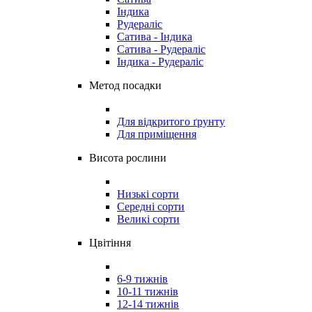
Індика
Рудераліс
Сатива - Індика
Сатива - Рудераліс
Індика - Рудераліс
Метод посадки
Для відкритого ґрунту
Для приміщення
Висота рослини
Низькі сорти
Середні сорти
Великі сорти
Цвітіння
6-9 тижнів
10-11 тижнів
12-14 тижнів