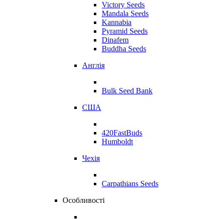
Victory Seeds
Mandala Seeds
Kannabia
Pyramid Seeds
Dinafem
Buddha Seeds
Англія
Bulk Seed Bank
США
420FastBuds
Humboldt
Чехія
Carpathians Seeds
Особливості