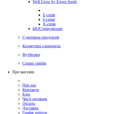
Well Grow by Errors Seeds
E-серія
S-серія
X-серія
БІОСтимулятори
Сувенірна продукція
Косметика з конопель
Футболки
Спори грибів
Про магазин
Про нас
Контакти
Блог
Часті питання
Оплата
Доставка
Графік роботи