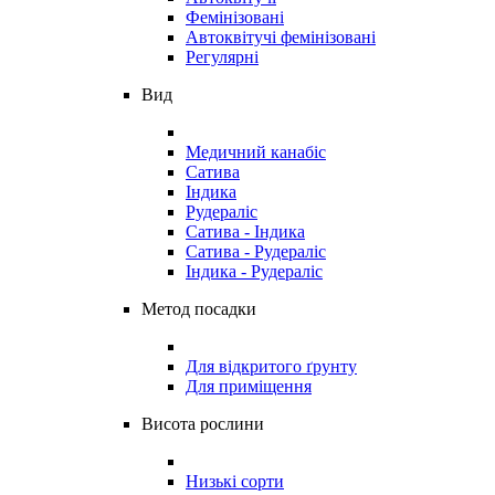
Фемінізовані
Автоквітучі фемінізовані
Регулярні
Вид
Медичний канабіс
Сатива
Індика
Рудераліс
Сатива - Індика
Сатива - Рудераліс
Індика - Рудераліс
Метод посадки
Для відкритого ґрунту
Для приміщення
Висота рослини
Низькі сорти