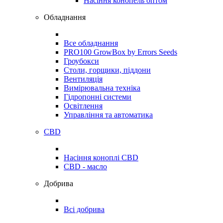
Насіння конопель оптом
Обладнання
Все обладнання
PRO100 GrowBox by Errors Seeds
Гроубокси
Столи, горщики, піддони
Вентиляція
Вимірювальна техніка
Гідропонні системи
Освітлення
Управління та автоматика
CBD
Насіння коноплі CBD
CBD - масло
Добрива
Всі добрива