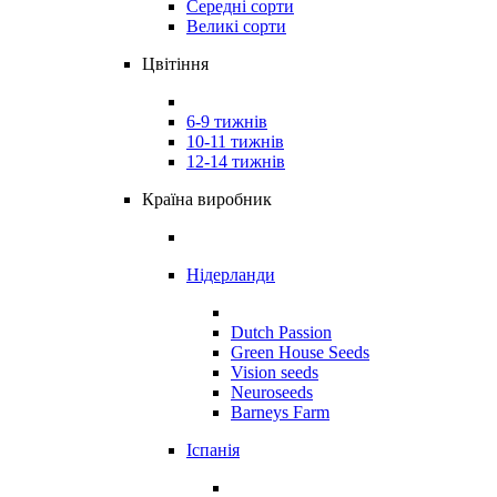
Середні сорти
Великі сорти
Цвітіння
6-9 тижнів
10-11 тижнів
12-14 тижнів
Країна виробник
Нідерланди
Dutch Passion
Green House Seeds
Vision seeds
Neuroseeds
Barneys Farm
Іспанія