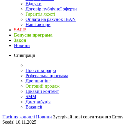
Відгуки
Договір публічної оферти
Гарантія якості
Оплата на рахунок IBAN
Наші автори
SALE
Бонусна програма
Закон
Новини
Співпраця
Про співпрацю
Реферальна програма
Дропшипінг
Оптовий продаж
Цікавий контент
SMM
Дистрибуція
Вакансії
Насіння коноплі
Новини
Зустрічай нові сорти тижня з Errors
Seeds! 10.11.2025