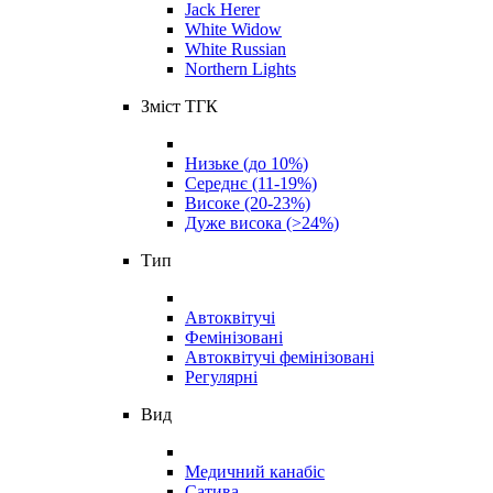
Jack Herer
White Widow
White Russian
Northern Lights
Зміст ТГК
Низьке (до 10%)
Середнє (11-19%)
Високе (20-23%)
Дуже висока (>24%)
Тип
Автоквітучі
Фемінізовані
Автоквітучі фемінізовані
Регулярні
Вид
Медичний канабіс
Сатива