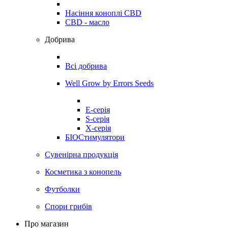
Насіння коноплі CBD
CBD - масло
Добрива
Всі добрива
Well Grow by Errors Seeds
E-серія
S-серія
X-серія
БІОСтимулятори
Сувенірна продукція
Косметика з конопель
Футболки
Спори грибів
Про магазин