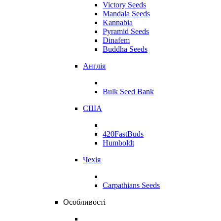
Victory Seeds
Mandala Seeds
Kannabia
Pyramid Seeds
Dinafem
Buddha Seeds
Англія
Bulk Seed Bank
США
420FastBuds
Humboldt
Чехія
Carpathians Seeds
Особливості