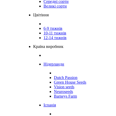
Середні сорти
Великі сорти
Цвітіння
6-9 тижнів
10-11 тижнів
12-14 тижнів
Країна виробник
Нідерланди
Dutch Passion
Green House Seeds
Vision seeds
Neuroseeds
Barneys Farm
Іспанія