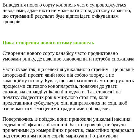
Виведення нового сорту конопель часто супроводжується
невдачами, адже ніхто не може дати стовідсоткову гарантію,
що отриманий результат буде відповідати очікуванням
гроверів.
Цикл створення нового штаму конопель
Створення нового сорту канабісу часто продиктовано
умовами ринку, де важливо задовольнити потреби споживача.
Часто буває так, що селекція унікального стрейну – це більше
авторський проект, який несе під собою творчу, а не
комерційну основу. Буває, що такі захоплені аматори рухають
процесами світового коноплярства, подаючи до уваги
споживача справді унікальні продукти. Так сталося і на
початку сімдесятих років минулого століття, коли
представники субкультури хіпі відправлялися на схід, щоб
ознайомитися з місцевими традиціями і обрядами.
Повертаючись із поїздок, вони привозили унікальні насіння
ендемічної афганської коноплі. Багато гроверів, не будучи
причетними до комерційних проектів, самостійно працювали
над створенням нових сортів марихуани і отримували