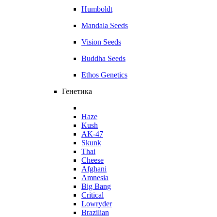
Humboldt
Mandala Seeds
Vision Seeds
Buddha Seeds
Ethos Genetics
Генетика
Haze
Kush
AK-47
Skunk
Thai
Cheese
Afghani
Amnesia
Big Bang
Critical
Lowryder
Brazilian