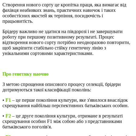
Створення нового сорту це кропітка праця, яка вимагає від
фахівця неабияких знань, практичних навичок і таких
особистісних якостей як терпіння, посидючість і
працьовитість.
Брідеру важливо не здатися на півдорозі і не завершувати
роботу при першому позитивному результаті. Процес
відтворення нового сорту потрібно неодноразово повторити,
щоб закріпити стабільно стійку генетичну лінію з
унікальними сортовими характеристиками.
Про генетику наочно
З метою спрощення описового процесу селекції, брідери
дотримуються такої класифікації поколінь:
•
F1
– це перше покоління культури, яке з'явилося внаслідок
схрещування найбільш перспективних батьківських особин.
•
F2
– це друге покоління культури, отримане в результаті
схрещування особин F1 між собою або з представниками
батьківського поголів'я.