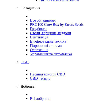
Насіння конопель оптом
Обладнання
Все обладнання
PRO100 GrowBox by Errors Seeds
Гроубокси
Столи, горщики, піддони
Вентиляція
Вимірювальна техніка
Гідропонні системи
Освітлення
Управління та автоматика
CBD
Насіння коноплі CBD
CBD - масло
Добрива
Всі добрива