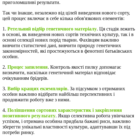
приголомшливі результати.
Так чи інакше, незалежно від цілей виведення нового сорту,
цей процес включає в себе кілька обов'язкових елементів:
1.
Ретельний відбір генетичного матеріалу
. Ця стадія лежить
в основі, як виведення нових сортів технічних культур, так і в
основі селекції нових порід тварин. Фахівцям важливо
вивчити статистичні дані, вивчити природу генетичних
закономірностей, які простежуються в фенотипі батьківських
особин.
2.
Процес запилення
. Контроль якості пилку допомагає
визначити, наскільки генетичний матеріал відповідає
очікуванням брідерів.
3.
Вибір кращих екземплярів
. За підсумком з отриманих
особин важливо відібрати найбільш перспективних і
продовжити роботу вже з ними.
4.
Поліпшення сортових характеристик і закріплення
позитивного результату
. Якщо селективна робота увінчалася
успіхом, і отримана особина придбала бажані риси, важливо
зберегти унікальні властивості культури, адаптувавши їх під
потреби ринку.