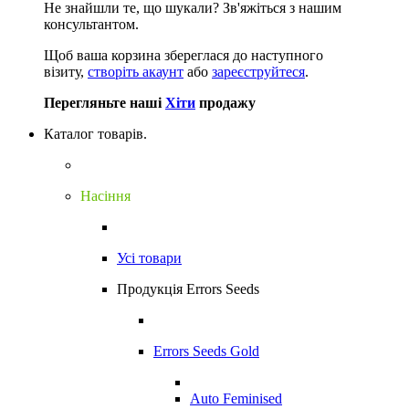
Не знайшли те, що шукали?
Зв'яжіться з нашим
консультантом.
Щоб ваша корзина збереглася до наступного
візиту,
створіть акаунт
або
зареєструйтеся
.
Перегляньте наші
Хіти
продажу
Каталог товарів.
Насіння
Усі товари
Продукція Errors Seeds
Errors Seeds Gold
Auto Feminised