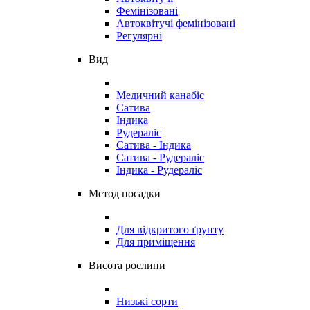
Фемінізовані
Автоквітучі фемінізовані
Регулярні
Вид
Медичний канабіс
Сатива
Індика
Рудераліс
Сатива - Індика
Сатива - Рудераліс
Індика - Рудераліс
Метод посадки
Для відкритого ґрунту
Для приміщення
Висота рослини
Низькі сорти