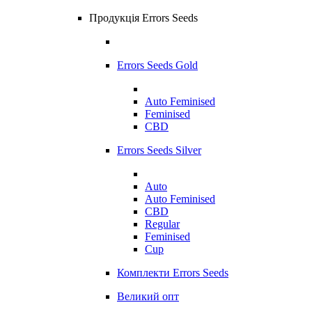
Продукція Errors Seeds
Errors Seeds Gold
Auto Feminised
Feminised
CBD
Errors Seeds Silver
Auto
Auto Feminised
CBD
Regular
Feminised
Cup
Комплекти Errors Seeds
Великий опт