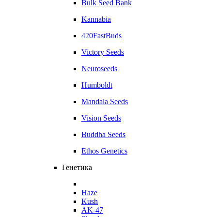
Bulk Seed Bank
Kannabia
420FastBuds
Victory Seeds
Neuroseeds
Humboldt
Mandala Seeds
Vision Seeds
Buddha Seeds
Ethos Genetics
Генетика
Haze
Kush
AK-47