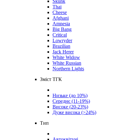
Skunk
Thai
Cheese
Afghani
Amnesia
Big Bang
Critical
Lowryder
Brazilian
Jack Herer
White Widow
White Russian
Northern Lights
Зміст ТГК
Низьке (до 10%)
Середнє (11-19%)
Високе (20-23%)
Дуже висока (>24%)
Тип
Автоквітучі