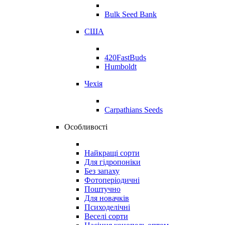
Bulk Seed Bank
США
420FastBuds
Humboldt
Чехія
Carpathians Seeds
Особливості
Найкращі сорти
Для гідропоніки
Без запаху
Фотоперіодичні
Поштучно
Для новачків
Психоделічні
Веселі сорти