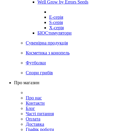
Well Grow by Errors Seeds
E-серія
S-серія
X-серія
БІОСтимулятори
Сувенірна продукція
Косметика з конопель
Футболки
Спори грибів
Про магазин
Про нас
Контакти
Блог
Часті питання
Оплата
Доставка
Графік роботи