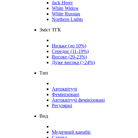
Jack Herer
White Widow
White Russian
Northern Lights
Зміст ТГК
Низьке (до 10%)
Середнє (11-19%)
Високе (20-23%)
Дуже висока (>24%)
Тип
Автоквітучі
Фемінізовані
Автоквітучі фемінізовані
Регулярні
Вид
Медичний канабіс
Сатива