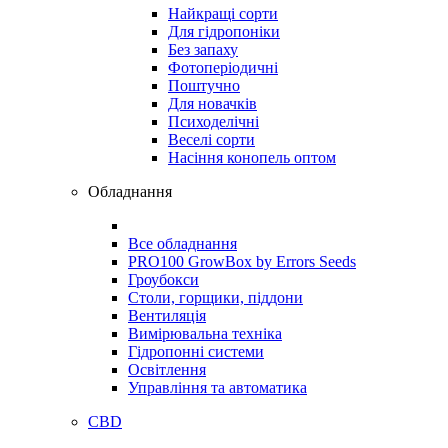
Найкращі сорти
Для гідропоніки
Без запаху
Фотоперіодичні
Поштучно
Для новачків
Психоделічні
Веселі сорти
Насіння конопель оптом
Обладнання
Все обладнання
PRO100 GrowBox by Errors Seeds
Гроубокси
Столи, горщики, піддони
Вентиляція
Вимірювальна техніка
Гідропонні системи
Освітлення
Управління та автоматика
CBD