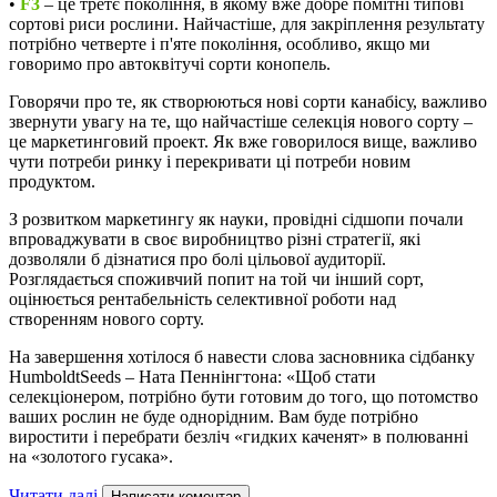
•
F3
– це третє покоління, в якому вже добре помітні типові
сортові риси рослини. Найчастіше, для закріплення результату
потрібно четверте і п'яте покоління, особливо, якщо ми
говоримо про автоквітучі сорти конопель.
Говорячи про те, як створюються нові сорти канабісу, важливо
звернути увагу на те, що найчастіше селекція нового сорту –
це маркетинговий проект. Як вже говорилося вище, важливо
чути потреби ринку і перекривати ці потреби новим
продуктом.
З розвитком маркетингу як науки, провідні сідшопи почали
впроваджувати в своє виробництво різні стратегії, які
дозволяли б дізнатися про болі цільової аудиторії.
Розглядається споживчий попит на той чи інший сорт,
оцінюється рентабельність селективної роботи над
створенням нового сорту.
На завершення хотілося б навести слова засновника сідбанку
HumboldtSeeds – Ната Пеннінгтона: «Щоб стати
селекціонером, потрібно бути готовим до того, що потомство
ваших рослин не буде однорідним. Вам буде потрібно
виростити і перебрати безліч «гидких каченят» в полюванні
на «золотого гусака».
Читати далі
Написати коментар