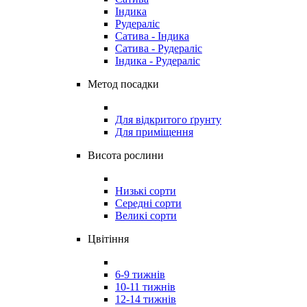
Індика
Рудераліс
Сатива - Індика
Сатива - Рудераліс
Індика - Рудераліс
Метод посадки
Для відкритого ґрунту
Для приміщення
Висота рослини
Низькі сорти
Середні сорти
Великі сорти
Цвітіння
6-9 тижнів
10-11 тижнів
12-14 тижнів