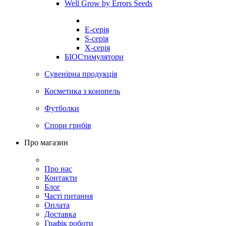
Well Grow by Errors Seeds
E-серія
S-серія
X-серія
БІОСтимулятори
Сувенірна продукція
Косметика з конопель
Футболки
Спори грибів
Про магазин
Про нас
Контакти
Блог
Часті питання
Оплата
Доставка
Графік роботи