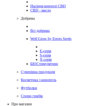
Насіння коноплі CBD
CBD - масло
Добрива
Всі добрива
Well Grow by Errors Seeds
E-серія
S-серія
X-серія
БІОСтимулятори
Сувенірна продукція
Косметика з конопель
Футболки
Спори грибів
Про магазин