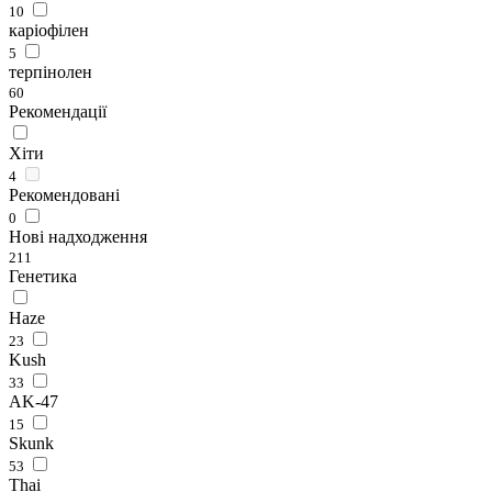
10
каріофілен
5
терпінолен
60
Рекомендації
Хіти
4
Рекомендовані
0
Нові надходження
211
Генетика
Haze
23
Kush
33
AK-47
15
Skunk
53
Thai