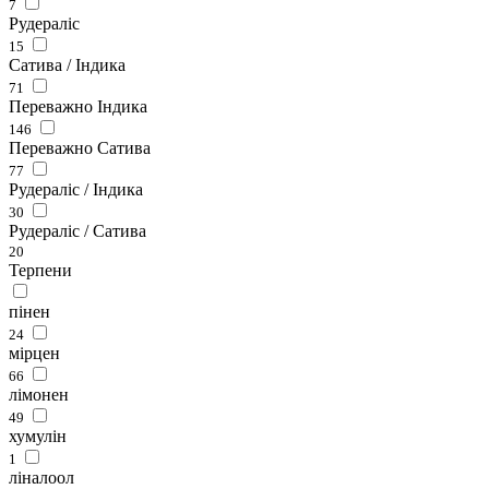
7
Рудераліс
15
Сатива / Індика
71
Переважно Індика
146
Переважно Сатива
77
Рудераліс / Індика
30
Рудераліс / Сатива
20
Терпени
пінен
24
мірцен
66
лімонен
49
хумулін
1
ліналоол