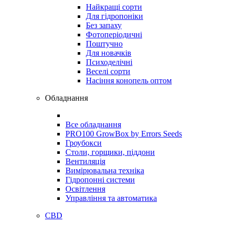
Найкращі сорти
Для гідропоніки
Без запаху
Фотоперіодичні
Поштучно
Для новачків
Психоделічні
Веселі сорти
Насіння конопель оптом
Обладнання
Все обладнання
PRO100 GrowBox by Errors Seeds
Гроубокси
Столи, горщики, піддони
Вентиляція
Вимірювальна техніка
Гідропонні системи
Освітлення
Управління та автоматика
CBD