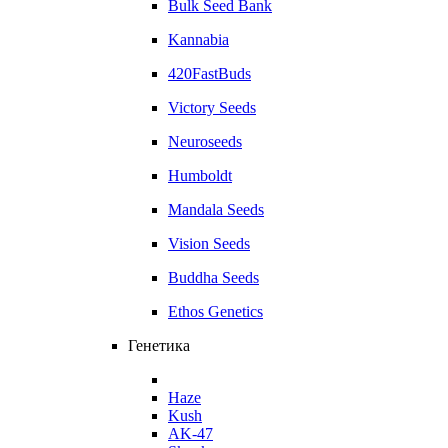
Bulk Seed Bank
Kannabia
420FastBuds
Victory Seeds
Neuroseeds
Humboldt
Mandala Seeds
Vision Seeds
Buddha Seeds
Ethos Genetics
Генетика
Haze
Kush
AK-47