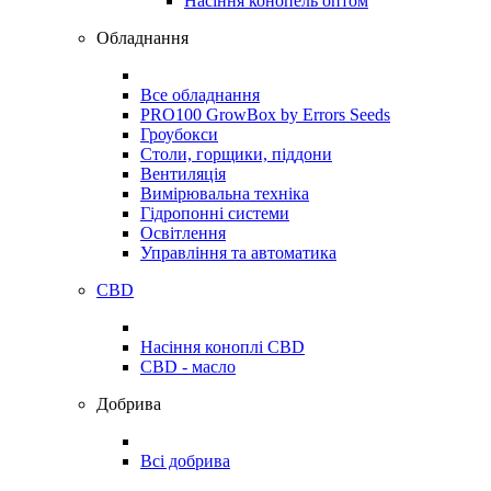
Насіння конопель оптом
Обладнання
Все обладнання
PRO100 GrowBox by Errors Seeds
Гроубокси
Столи, горщики, піддони
Вентиляція
Вимірювальна техніка
Гідропонні системи
Освітлення
Управління та автоматика
CBD
Насіння коноплі CBD
CBD - масло
Добрива
Всі добрива