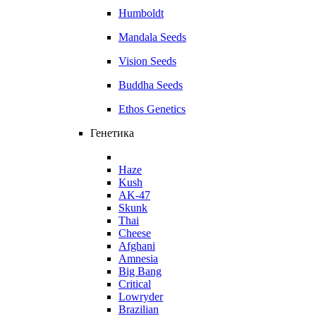
Humboldt
Mandala Seeds
Vision Seeds
Buddha Seeds
Ethos Genetics
Генетика
Haze
Kush
AK-47
Skunk
Thai
Cheese
Afghani
Amnesia
Big Bang
Critical
Lowryder
Brazilian