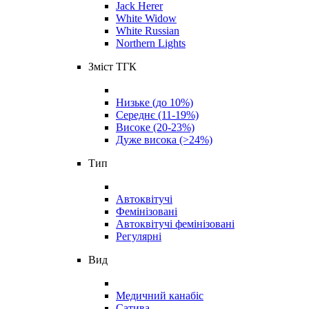
Jack Herer
White Widow
White Russian
Northern Lights
Зміст ТГК
Низьке (до 10%)
Середнє (11-19%)
Високе (20-23%)
Дуже висока (>24%)
Тип
Автоквітучі
Фемінізовані
Автоквітучі фемінізовані
Регулярні
Вид
Медичний канабіс
Сатива