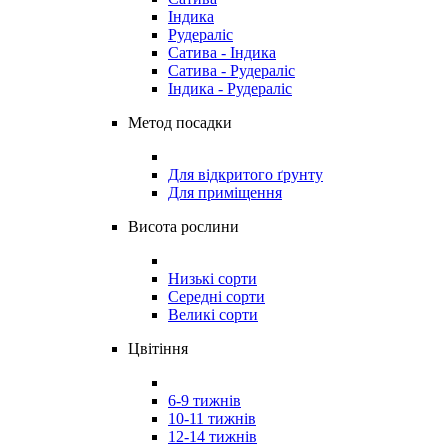
Індика
Рудераліс
Сатива - Індика
Сатива - Рудераліс
Індика - Рудераліс
Метод посадки
Для відкритого ґрунту
Для приміщення
Висота рослини
Низькі сорти
Середні сорти
Великі сорти
Цвітіння
6-9 тижнів
10-11 тижнів
12-14 тижнів