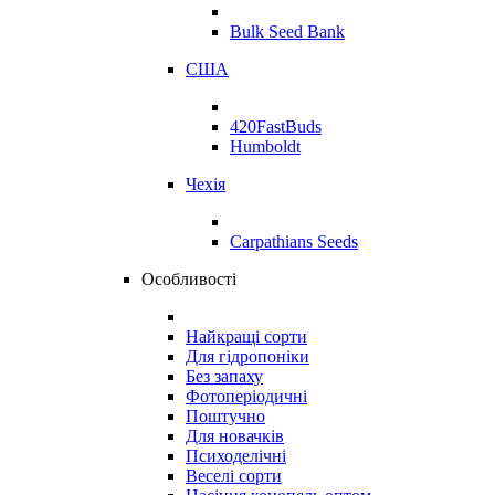
Bulk Seed Bank
США
420FastBuds
Humboldt
Чехія
Carpathians Seeds
Особливості
Найкращі сорти
Для гідропоніки
Без запаху
Фотоперіодичні
Поштучно
Для новачків
Психоделічні
Веселі сорти