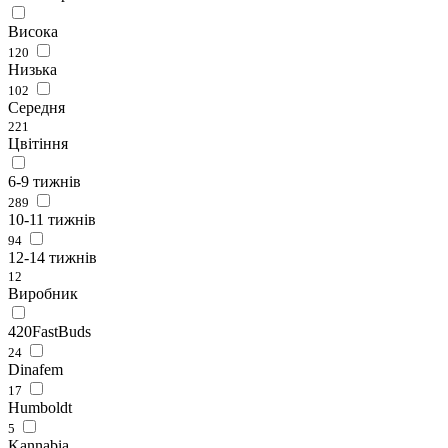
Висока
120
Низька
102
Середня
221
Цвітіння
6-9 тижнів
289
10-11 тижнів
94
12-14 тижнів
12
Виробник
420FastBuds
24
Dinafem
17
Humboldt
5
Kannabia