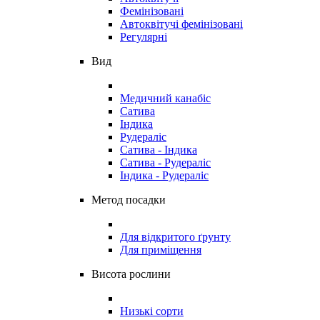
Фемінізовані
Автоквітучі фемінізовані
Регулярні
Вид
Медичний канабіс
Сатива
Індика
Рудераліс
Сатива - Індика
Сатива - Рудераліс
Індика - Рудераліс
Метод посадки
Для відкритого ґрунту
Для приміщення
Висота рослини
Низькі сорти