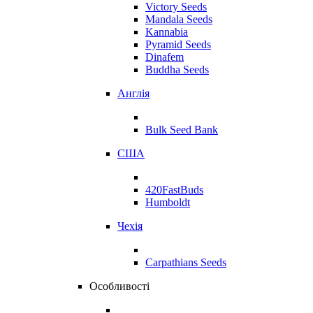
Victory Seeds
Mandala Seeds
Kannabia
Pyramid Seeds
Dinafem
Buddha Seeds
Англія
Bulk Seed Bank
США
420FastBuds
Humboldt
Чехія
Carpathians Seeds
Особливості