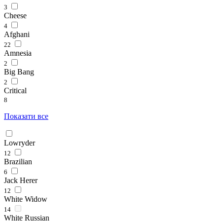
3
Cheese
4
Afghani
22
Amnesia
2
Big Bang
2
Critical
8
Показати все
Lowryder
12
Brazilian
6
Jack Herer
12
White Widow
14
White Russian