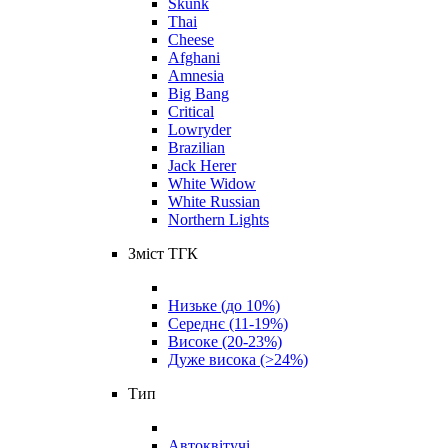
Skunk
Thai
Cheese
Afghani
Amnesia
Big Bang
Critical
Lowryder
Brazilian
Jack Herer
White Widow
White Russian
Northern Lights
Зміст ТГК
Низьке (до 10%)
Середнє (11-19%)
Високе (20-23%)
Дуже висока (>24%)
Тип
Автоквітучі