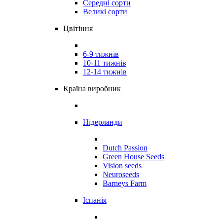
Середні сорти
Великі сорти
Цвітіння
6-9 тижнів
10-11 тижнів
12-14 тижнів
Країна виробник
Нідерланди
Dutch Passion
Green House Seeds
Vision seeds
Neuroseeds
Barneys Farm
Іспанія