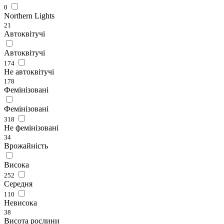
0
Northern Lights
21
Автоквітучі
Автоквітучі
174
Не автоквітучі
178
Фемінізовані
Фемінізовані
318
Не фемінізовані
34
Врожайність
Висока
252
Середня
110
Невисока
38
Висота рослини