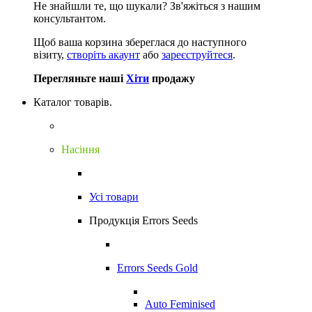
Не знайшли те, що шукали?
Зв'яжіться з нашим
консультантом.
Щоб ваша корзина збереглася до наступного
візиту,
створіть акаунт
або
зареєструйтеся
.
Перегляньте наші
Хіти
продажу
Каталог товарів.
Насіння
Усі товари
Продукція Errors Seeds
Errors Seeds Gold
Auto Feminised