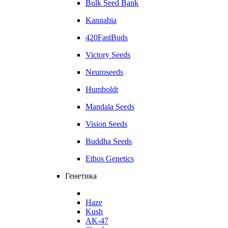
Bulk Seed Bank
Kannabia
420FastBuds
Victory Seeds
Neuroseeds
Humboldt
Mandala Seeds
Vision Seeds
Buddha Seeds
Ethos Genetics
Генетика
Haze
Kush
AK-47