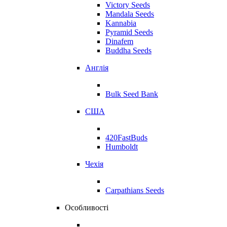
Victory Seeds
Mandala Seeds
Kannabia
Pyramid Seeds
Dinafem
Buddha Seeds
Англія
Bulk Seed Bank
США
420FastBuds
Humboldt
Чехія
Carpathians Seeds
Особливості