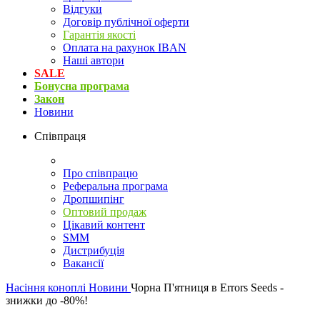
Відгуки
Договір публічної оферти
Гарантія якості
Оплата на рахунок IBAN
Наші автори
SALE
Бонусна програма
Закон
Новини
Співпраця
Про співпрацю
Реферальна програма
Дропшипінг
Оптовий продаж
Цікавий контент
SMM
Дистрибуція
Вакансії
Насіння коноплі
Новини
Чорна П'ятниця в Errors Seeds -
знижки до -80%!