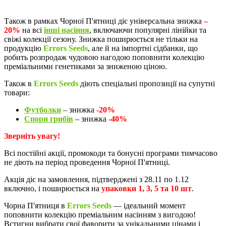
Також в рамках Чорної П'ятниці діє універсальна знижка
–
20%
на всі
інші насіння
, включаючи популярні лінійки та
свіжі колекції сезону. Знижка поширюється не тільки на
продукцію
Errors Seeds
, але й на імпортні сідбанки, що
робить розпродаж чудовою нагодою поповнити колекцію
преміальними генетиками за зниженою ціною.
Також в
Errors Seeds
діють спеціальні пропозиції на супутні
товари:
Футболки
– знижка
-20%
Спори грибів
– знижка
-40%
Зверніть увагу!
Всі постійні акції, промокоди та бонусні програми тимчасово
не діють на період проведення Чорної П'ятниці.
Акція діє на замовлення, підтверджені з 28.11 по 1.12
включно, і поширюється на
упаковки 1, 3, 5 та 10 шт
.
Чорна П'ятниця в
Errors Seeds
— ідеальний момент
поповнити колекцію преміальним насінням з вигодою!
Встигни вибрати свої фаворити за унікальними цінами і