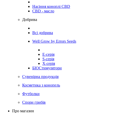
Насіння коноплі CBD
CBD - масло
Добрива
Всі добрива
Well Grow by Errors Seeds
E-серія
S-серія
X-серія
БІОСтимулятори
Сувенірна продукція
Косметика з конопель
Футболки
Спори грибів
Про магазин