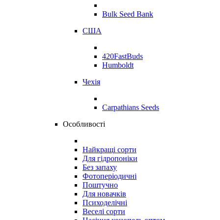
Bulk Seed Bank
США
420FastBuds
Humboldt
Чехія
Carpathians Seeds
Особливості
Найкращі сорти
Для гідропоніки
Без запаху
Фотоперіодичні
Поштучно
Для новачків
Психоделічні
Веселі сорти