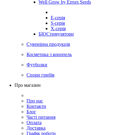
Well Grow by Errors Seeds
E-серія
S-серія
X-серія
БІОСтимулятори
Сувенірна продукція
Косметика з конопель
Футболки
Спори грибів
Про магазин
Про нас
Контакти
Блог
Часті питання
Оплата
Доставка
Графік роботи