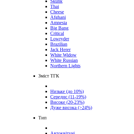
Skunk
Thai
Cheese
Afghani
Amnesia
Big Bang
Critical
Lowryder
Brazilian
Jack Herer
White Widow
White Russian
Northern Lights
Зміст ТГК
Низьке (до 10%)
Середнє (11-19%)
Високе (20-23%)
Дуже висока (>24%)
Тип
Автоквітучі