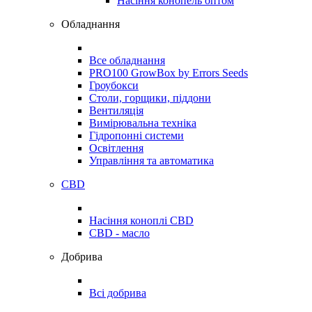
Насіння конопель оптом
Обладнання
Все обладнання
PRO100 GrowBox by Errors Seeds
Гроубокси
Столи, горщики, піддони
Вентиляція
Вимірювальна техніка
Гідропонні системи
Освітлення
Управління та автоматика
CBD
Насіння коноплі CBD
CBD - масло
Добрива
Всі добрива