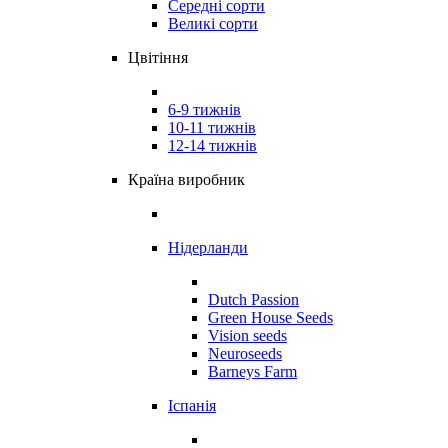
Середні сорти
Великі сорти
Цвітіння
6-9 тижнів
10-11 тижнів
12-14 тижнів
Країна виробник
Нідерланди
Dutch Passion
Green House Seeds
Vision seeds
Neuroseeds
Barneys Farm
Іспанія