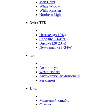
Jack Herer
White Widow
White Russian
Northern Lights
Зміст ТГК
Низьке (до 10%)
Середнє (11-19%)
Високе (20-23%)
Дуже висока (>24%)
Тип
Автоквітучі
Фемінізовані
Автоквітучі фемінізовані
Регулярні
Вид
Медичний канабіс
Сатива