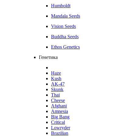
Humboldt
Mandala Seeds
Vision Seeds
Buddha Seeds
Ethos Genetics
Генетика
Haze
Kush
AK-47
Skunk
Thai
Cheese
Afghani
Amnesia
Big Bang
Critical
Lowryder
Brazilian