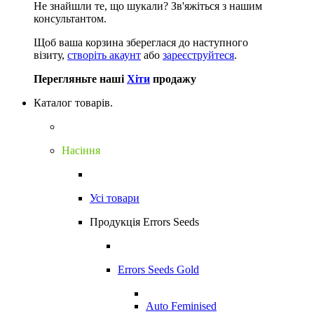
Не знайшли те, що шукали?
Зв'яжіться з нашим
консультантом.
Щоб ваша корзина збереглася до наступного
візиту,
створіть акаунт
або
зареєструйтеся
.
Перегляньте наші
Хіти
продажу
Каталог товарів.
Насіння
Усі товари
Продукція Errors Seeds
Errors Seeds Gold
Auto Feminised