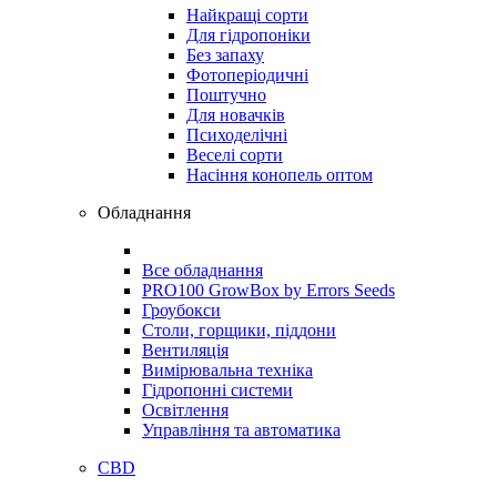
Найкращі сорти
Для гідропоніки
Без запаху
Фотоперіодичні
Поштучно
Для новачків
Психоделічні
Веселі сорти
Насіння конопель оптом
Обладнання
Все обладнання
PRO100 GrowBox by Errors Seeds
Гроубокси
Столи, горщики, піддони
Вентиляція
Вимірювальна техніка
Гідропонні системи
Освітлення
Управління та автоматика
CBD