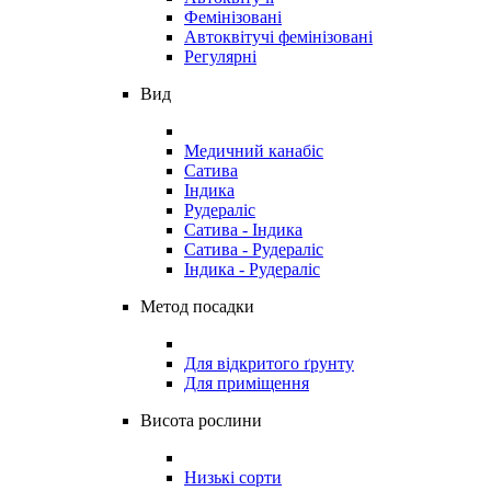
Фемінізовані
Автоквітучі фемінізовані
Регулярні
Вид
Медичний канабіс
Сатива
Індика
Рудераліс
Сатива - Індика
Сатива - Рудераліс
Індика - Рудераліс
Метод посадки
Для відкритого ґрунту
Для приміщення
Висота рослини
Низькі сорти