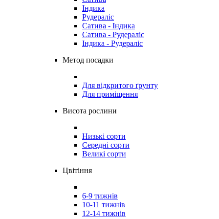
Індика
Рудераліс
Сатива - Індика
Сатива - Рудераліс
Індика - Рудераліс
Метод посадки
Для відкритого ґрунту
Для приміщення
Висота рослини
Низькі сорти
Середні сорти
Великі сорти
Цвітіння
6-9 тижнів
10-11 тижнів
12-14 тижнів